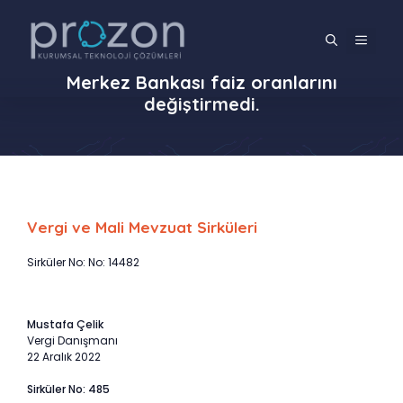
İçeriğe
atla
MENÜ
Merkez Bankası faiz oranlarını
değiştirmedi.
Vergi ve Mali Mevzuat Sirküleri
Sirküler No: No: 14482
Mustafa Çelik
Vergi Danışmanı
22 Aralık 2022
Sirküler No: 485