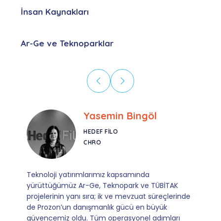
İnsan Kaynakları
Ar-Ge ve Teknoparklar
Ebru Kural
CORESYS
SATIŞ YÖNETICISI
Mevzuata uyum, başvuru ve izleme adımlarında
sağladıkları kusursuz yönlendirme sayesinde artık
operasyonlarımızı sıfır kaygı ve tam güvenle
yürütüyoruz. İş birliğimizi bizim için asıl değerli
kılan ise; ihtiyaç duyduğumuz her an ulaşılabilir