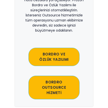
hata cezalara yol açabiliyor. Prozon
Bordro ve Özlük Yazılımı ile
süreçlerinizi otomatikleştirin.
İsterseniz Outsource hizmetimizle
tüm operasyonu uzman ekibimize
devredin, siz sadece işinizi
büyütmeye odaklanın.
BORDRO VE
ÖZLÜK YAZILIMI
BORDRO
OUTSOURCE
HİZMETİ