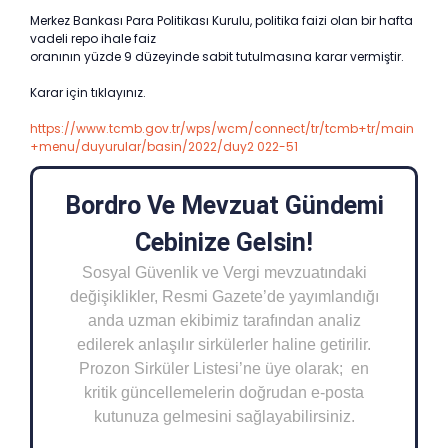
Merkez Bankası Para Politikası Kurulu, politika faizi olan bir hafta
vadeli repo ihale faiz
oranının yüzde 9 düzeyinde sabit tutulmasına karar vermiştir.
Karar için tıklayınız.
https://www.tcmb.gov.tr/wps/wcm/connect/tr/tcmb+tr/main
+menu/duyurular/basin/2022/duy2 022-51
Bordro Ve Mevzuat Gündemi
Cebinize Gelsin!
Sosyal Güvenlik ve Vergi mevzuatındaki
değişiklikler, Resmi Gazete’de yayımlandığı
anda uzman ekibimiz tarafından analiz
edilerek anlaşılır sirkülerler haline getirilir.
Prozon Sirküler Listesi’ne üye olarak; en
kritik güncellemelerin doğrudan e-posta
kutunuza gelmesini sağlayabilirsiniz.