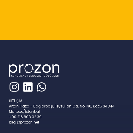
Slide 2 of 9
İLETİŞİM
Artan Plaza - Bağlarbaşı, Feyzullah Cd. No:140, Kat:5 34844
Maltepe/İstanbul
+90 216 808 02 39
bilgi@prozon.net