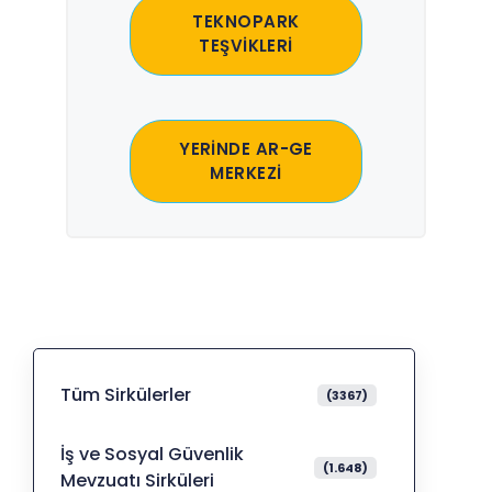
TEKNOPARK
TEŞVİKLERİ
YERİNDE AR-GE
MERKEZİ
Tüm Sirkülerler
(3367)
İş ve Sosyal Güvenlik
(1.648)
Mevzuatı Sirküleri