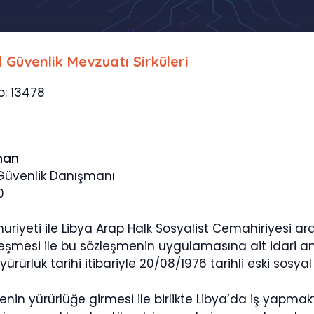
l Güvenlik Mevzuatı Sirküleri
o: 13478
man
 Güvenlik Danışmanı
0
uriyeti ile Libya Arap Halk Sosyalist Cemahiriyesi a
leşmesi ile bu sözleşmenin uygulamasına ait idari an
ürürlük tarihi itibariyle 20/08/1976 tarihli eski sosyal
nin yürürlüğe girmesi ile birlikte Libya’da iş yapmakt