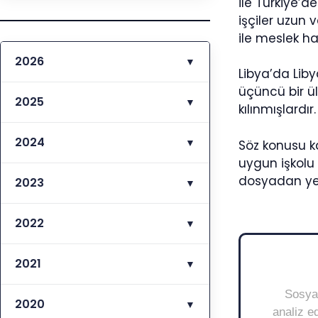
ile Türkiye’d
işçiler uzun v
ile meslek h
2026
▼
Libya’da Liby
üçüncü bir ül
2025
▼
kılınmışlardır.
2024
▼
Söz konusu k
uygun işkolu k
dosyadan yeri
2023
▼
2022
▼
2021
▼
Sosyal
2020
▼
analiz ed