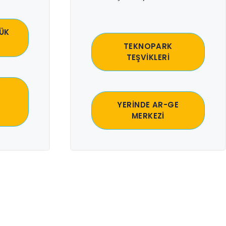
ÜK
TEKNOPARK
TEŞVİKLERİ
YERİNDE AR-GE
MERKEZİ