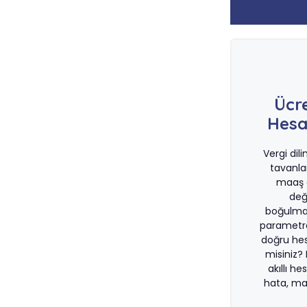
Ücr
Hesa
Vergi dil
tavanla
maaş d
değ
boğulma
parametre
doğru he
misiniz?
akıllı he
hata, ma