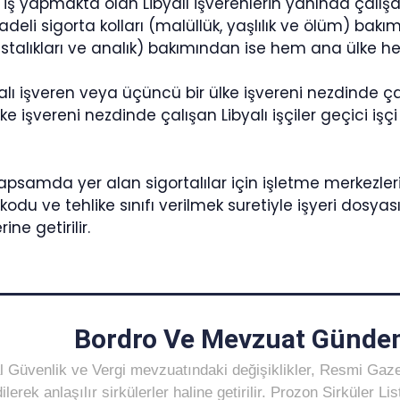
e iş yapmakta olan Libyalı işverenlerin yanında çalışa
adeli sigorta kolları (malüllük, yaşlılık ve ölüm) bakım
astalıkları ve analık) bakımından ise hem ana ülke h
alı işveren veya üçüncü bir ülke işvereni nezdinde çal
ke işvereni nezdinde çalışan Libyalı işçiler geçici işç
apsamda yer alan sigortalılar için işletme merkezler
odu ve tehlike sınıfı verilmek suretiyle işyeri dosyası 
ne getirilir.
Bordro Ve Mevzuat Gündem
 Güvenlik ve Vergi mevzuatındaki değişiklikler, Resmi Gaz
ilerek anlaşılır sirkülerler haline getirilir. Prozon Sirküler 