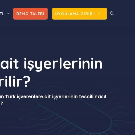
Zİ
DEMO TALEBİ
UYGULAMA GİRİŞİ
ait işyerlerinin
ilir?
n Türk işverenlere ait işyerlerinin tescili nasıl
r?