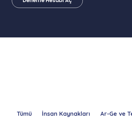
Deneme Hesabı Aç
Tümü
İnsan Kaynakları
Ar-Ge ve T