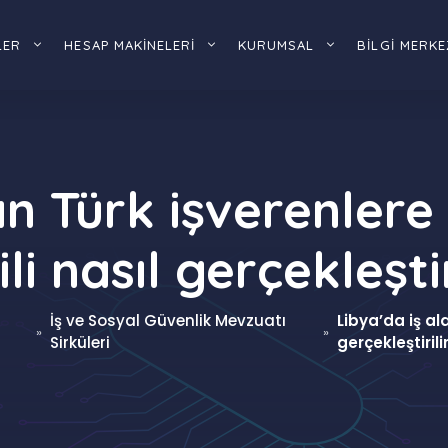
LER
HESAP MAKİNELERİ
KURUMSAL
BİLGİ MERKE
n Türk işverenlere 
ili nasıl gerçekleştir
İş ve Sosyal Güvenlik Mevzuatı
Libya’da iş ala
»
»
Sirküleri
gerçekleştirili