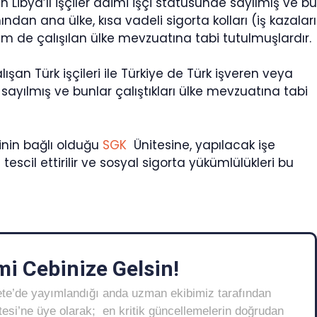
n Libya’lı işçiler daimi işçi statüsünde sayılmış ve bu
ından ana ülke, kısa vadeli sigorta kolları (iş kazaları
em de çalışılan ülke mevzuatına tabi tutulmuşlardır.
ışan Türk işçileri ile Türkiye de Türk işveren veya
i sayılmış ve bunlar çalıştıkları ülke mevzuatına tabi
inin bağlı olduğu
SGK
Ünitesine, yapılacak işe
tescil ettirilir ve sosyal sigorta yükümlülükleri bu
i Cebinize Gelsin!
ete’de yayımlandığı anda uzman ekibimiz tarafından
Listesi’ne üye olarak; en kritik güncellemelerin doğrudan