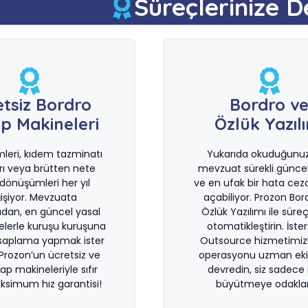
Süreçlerinize D
etsiz Bordro
Bordro v
p Makineleri
Özlük Yazıl
imleri, kıdem tazminatı
Yukarıda okuduğunuz 
rı veya brütten nete
mevzuat sürekli güncel
önüşümleri her yıl
ve en ufak bir hata ceza
işiyor. Mevzuata
açabiliyor. Prozon Bor
dan, en güncel yasal
Özlük Yazılımı ile süreçl
lerle kuruşu kuruşuna
otomatikleştirin. İste
saplama yapmak ister
Outsource hizmetimiz
 Prozon’un ücretsiz ve
operasyonu uzman eki
sap makineleriyle sıfır
devredin, siz sadece i
ksimum hız garantisi!
büyütmeye odaklan