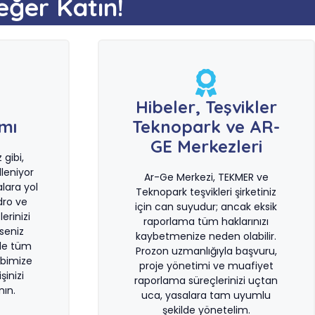
eğer Katın!
e
Hibeler, Teşvikler
ımı
Teknopark ve AR-
GE Merkezleri
gibi,
leniyor
Ar-Ge Merkezi, TEKMER ve
lara yol
Teknopark teşvikleri şirketiniz
dro ve
için can suyudur; ancak eksik
erinizi
raporlama tüm haklarınızı
rseniz
kaybetmenize neden olabilir.
le tüm
Prozon uzmanlığıyla başvuru,
bimize
proje yönetimi ve muafiyet
şinizi
raporlama süreçlerinizi uçtan
ın.
uca, yasalara tam uyumlu
şekilde yönetelim.