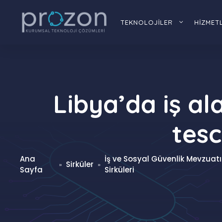
İçeriğe
atla
TEKNOLOJİLER
HİZMET
Libya’da iş ala
tesc
Ana
İş ve Sosyal Güvenlik Mevzuatı
Sirküler
»
»
Sayfa
Sirküleri