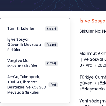
İş ve Sosya
Tüm Sirkülerler
(3367)
Sirküler No: N
İş ve Sosyal
Güvenlik Mevzuatı
(1.648)
Sirküleri
Mahmut Ak
İş ve Sosyal
Vergi ve Mali
(1.701)
07 Aralık 202
Mevzuat Sirküleri
Ar-Ge, Teknopark,
Türkiye Cumh
TÜBİTAK, İhracat
güvenlik söz
(75)
Destekleri ve KOSGEB
sözleşmenin y
Mevzuatı Sirküleri
Yeni sözleşme