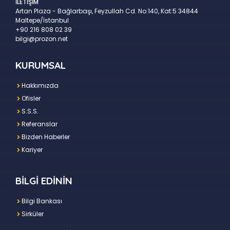
İLETİŞİM
Artan Plaza - Bağlarbaşı, Feyzullah Cd. No:140, Kat:5 34844
Maltepe/İstanbul
+90 216 808 02 39
bilgi@prozon.net
KURUMSAL
Hakkımızda
Ofisler
S.S.S.
Referanslar
Bizden Haberler
Kariyer
BİLGİ EDİNİN
Bilgi Bankası
Sirküler