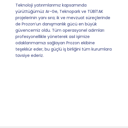
Mevzuata uyum, başvuru ve izleme adımlarında
sağladıkları kusursuz yönlendirme sayesinde artık
operasyonlarımızı sıfır kaygı ve tam güvenle
yürütüyoruz. İş birliğimizi bizim için asıl değerli
kılan ise; ihtiyaç duyduğumuz her an ulaşılabilir
olmaları ve sorularımıza aldığımız hızlı geri
dönüşler.
Slide 4 of 9