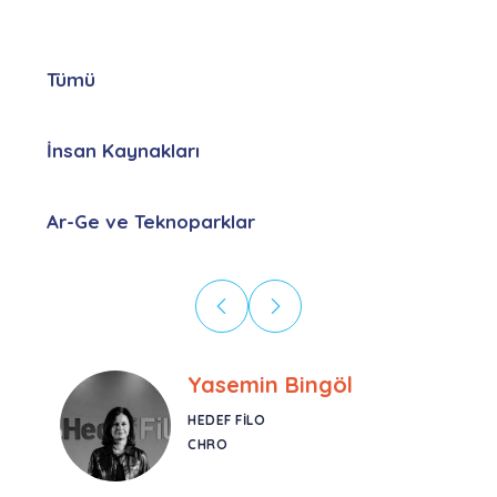
Tümü
İnsan Kaynakları
Ar-Ge ve Teknoparklar
Ebru Kural
CORESYS
SATIŞ YÖNETICISI