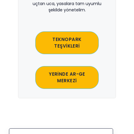
uçtan uca, yasalara tam uyumlu
şekilde yönetelim.
TEKNOPARK
TEŞVİKLERİ
YERİNDE AR-GE
MERKEZİ