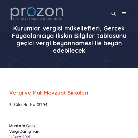
İçeriğe
atla
MENÜ
Kurumlar vergisi mükellefleri, Gerçek
Faydalanıcıya İlişkin Bilgiler tablosunu
geçici vergi beyannamesi ile beyan
edebilecek
Vergi ve Mali Mevzuat Sirküleri
Sirküler No: No: 13794
Mustafa Çelik
Vergi Danışmanı
11 Ekim 2021