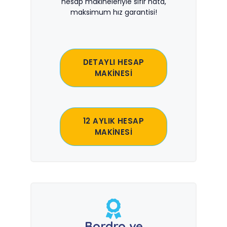
hesap makineleriyle sıfır hata,
maksimum hız garantisi!
DETAYLI HESAP
MAKİNESİ
12 AYLIK HESAP
MAKİNESİ
Bordro ve