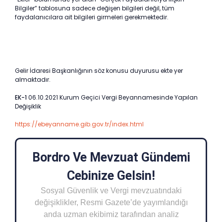
Bilgiler” tablosuna sadece değişen bilgileri değil, tüm
faydalanıcılara ait bilgileri girmeleri gerekmektedir.
Gelir İdaresi Başkanlığının söz konusu duyurusu ekte yer
almaktadır.
EK-1
06.10.2021 Kurum Geçici Vergi Beyannamesinde Yapılan
Değişiklik
https://ebeyanname.gib.gov.tr/index.html
Bordro Ve Mevzuat Gündemi
Cebinize Gelsin!
Sosyal Güvenlik ve Vergi mevzuatındaki
değişiklikler, Resmi Gazete’de yayımlandığı
anda uzman ekibimiz tarafından analiz