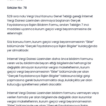
Sirküler No: 78
529 sıra nolu Vergi Usul Kanunu Genel Tebliği gereği İnternet
Vergi Dairesi üzerinden alınmaya başlanan Gerçek
Faydalanıcıya İlişkin Bildirim Formu, anılan Tebliğin 7 inci
maddesi uyarınca kurum geçici vergi beyannamesine de
eklenmiştir.
Söz konusu form, kurum geçici vergi beyannamesinin “Ekler”
bölümünde “Gerçek Faydalanıcıya İlişkin Bilgiler” kulakçığında
yer almaktadır.
İnternet Vergi Dairesi üzerinden daha önce bildirim formunu
veren ve bu bildirimde beyan ettiği bilgilerinde herhangi bir
değişiklik olmayan kurumlar vergisi mükelleflerinin, kurum
geçici vergi beyannamesinin “Ekler” bölümünde yer alan
“Gerçek Faydalanıcıya İlişkin Bilgiler” tablosuna bilgi girişi
yapmasına gerek bulunmamakta olup, kulakçıkta yer alan
kutucuğu işaretlemesi yeterli olacaktır.
İnternet Vergi Dairesi üzerinden bildirim formunu vermeyen veya
verilen formda yer alan bilgilerinde değişiklik olan kurumlar
vergisi mükelleflerinin, kurum geçici vergi beyannamesinin
“Ekler” bölümünde yer alan “Gerçek Faydalanıcıya İlişkin