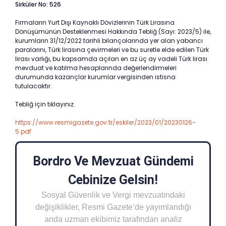
Sirküler No: 526
Firmaların Yurt Dışı Kaynaklı Dövizlerinin Türk Lirasına
Dönüşümünün Desteklenmesi Hakkında Tebliğ (Sayı: 2023/5) ile,
kurumların 31/12/2022 tarihli bilançolarında yer alan yabancı
paralarını, Türk lirasına çevirmeleri ve bu suretle elde edilen Türk
lirası varlığı, bu kapsamda açılan en az üç ay vadeli Türk lirası
mevduat ve katılma hesaplarında değerlendirmeleri
durumunda kazançlar kurumlar vergisinden istisna
tutulacaktır.
Tebliğ için tıklayınız.
https://www.resmigazete.gov.tr/eskiler/2023/01/20230126-
5.pdf
Bordro Ve Mevzuat Gündemi
Cebinize Gelsin!
Sosyal Güvenlik ve Vergi mevzuatındaki
değişiklikler, Resmi Gazete’de yayımlandığı
anda uzman ekibimiz tarafından analiz