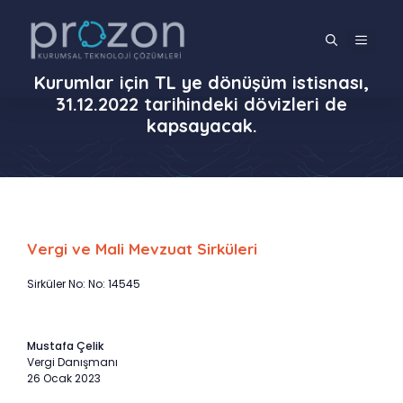
İçeriğe
atla
MENÜ
Kurumlar için TL ye dönüşüm istisnası,
31.12.2022 tarihindeki dövizleri de
kapsayacak.
Vergi ve Mali Mevzuat Sirküleri
Sirküler No: No: 14545
Mustafa Çelik
Vergi Danışmanı
26 Ocak 2023