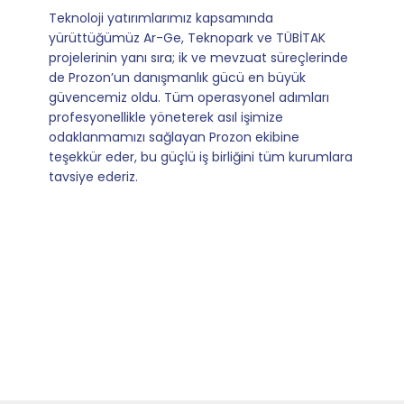
Mevzuata uyum, başvuru ve izleme adımlarında
sağladıkları kusursuz yönlendirme sayesinde artık
operasyonlarımızı sıfır kaygı ve tam güvenle
yürütüyoruz. İş birliğimizi bizim için asıl değerli
kılan ise; ihtiyaç duyduğumuz her an ulaşılabilir
olmaları ve sorularımıza aldığımız hızlı geri
dönüşler.
Slide 4 of 9