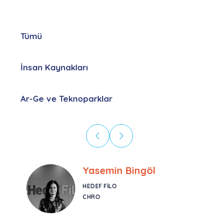
Tümü
İnsan Kaynakları
Ar-Ge ve Teknoparklar
Ebru Kural
CORESYS
SATIŞ YÖNETICISI