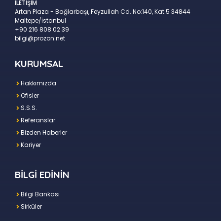
İLETİŞİM
Artan Plaza - Bağlarbaşı, Feyzullah Cd. No:140, Kat:5 34844
Maltepe/İstanbul
+90 216 808 02 39
bilgi@prozon.net
KURUMSAL
Hakkımızda
Ofisler
S.S.S.
Referanslar
Bizden Haberler
Kariyer
BİLGİ EDİNİN
Bilgi Bankası
Sirküler