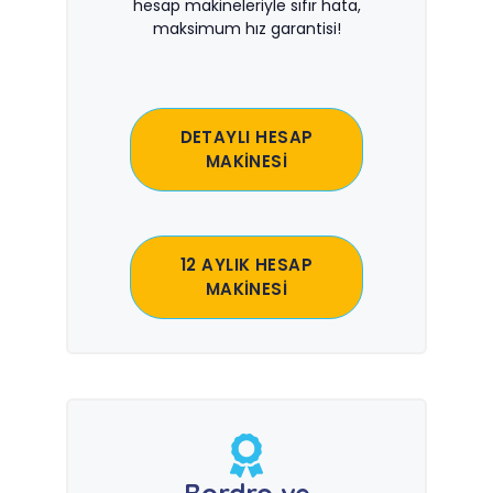
hesap makineleriyle sıfır hata,
maksimum hız garantisi!
DETAYLI HESAP
MAKİNESİ
12 AYLIK HESAP
MAKİNESİ