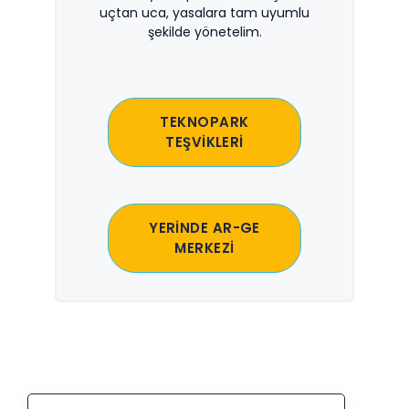
uçtan uca, yasalara tam uyumlu
şekilde yönetelim.
TEKNOPARK
TEŞVİKLERİ
YERİNDE AR-GE
MERKEZİ