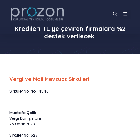
İçeriğe
atla
MENÜ
Kredileri TL ye çeviren firmalara %2
destek verilecek.
Vergi ve Mali Mevzuat Sirküleri
Sirküler No: No: 14546
Mustafa Çelik
Vergi Danışmanı
26 Ocak 2023
Sirküler No: 527