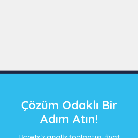
Slide 3 of 9
Çözüm Odaklı Bir
Adım Atın!
Ücretsiz analiz toplantısı, fiyat