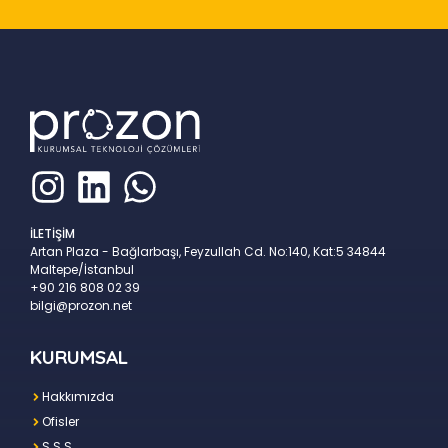
İLETİŞİM
Artan Plaza - Bağlarbaşı, Feyzullah Cd. No:140, Kat:5 34844
Maltepe/İstanbul
+90 216 808 02 39
bilgi@prozon.net
KURUMSAL
Hakkımızda
Ofisler
S.S.S.