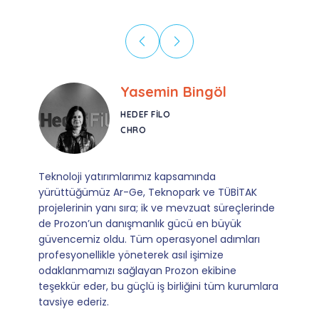
Ebru Kural
CORESYS
SATIŞ YÖNETICISI
Mevzuata uyum, başvuru ve izleme adımlarında
sağladıkları kusursuz yönlendirme sayesinde artık
operasyonlarımızı sıfır kaygı ve tam güvenle
yürütüyoruz. İş birliğimizi bizim için asıl değerli
kılan ise; ihtiyaç duyduğumuz her an ulaşılabilir
olmaları ve sorularımıza aldığımız hızlı geri
dönüşler.