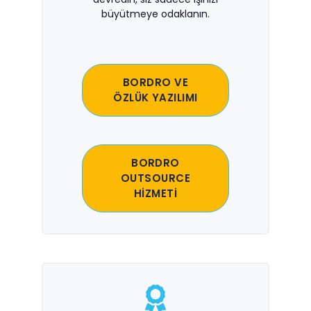
büyütmeye odaklanın.
BORDRO VE
ÖZLÜK YAZILIMI
BORDRO
OUTSOURCE
HİZMETİ