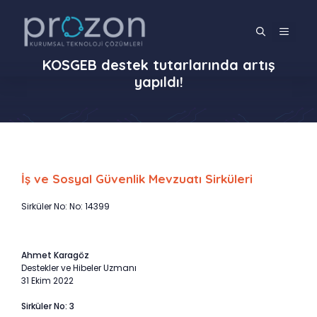
İçeriğe
atla
MENÜ
KOSGEB destek tutarlarında artış
yapıldı!
İş ve Sosyal Güvenlik Mevzuatı Sirküleri
Sirküler No: No: 14399
Ahmet Karagöz
Destekler ve Hibeler Uzmanı
31 Ekim 2022
Sirküler No: 3