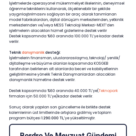
İşletmelerde operasyonel mükemmeliyet ilkelerinin, deneyimsel
öğrenme tekniklerini kullanarak, ölçeklenebilir bir şekilde
yaygınlaştırılmasını sağlayan bir araç olarak tanımlanan
model fabrikalardan, dijital dönüşüm merkezlerinden, yetkinlik
merkezlerinden ve/veya MESS Teknoloji Merkezi-MEXT’den
işletmelerin alacakları hizmet giderlerine destek verilir
Destek kapsamında %60 oranında 100.000 TL’ye kadar destek
verilir.
Teknik
danışmanlık
desteği:
İşletmelerin finansman, uluslararasılaşma, teknoloji/ yenilik/
dijitalleşme ve büyüme alanları kapsamında KOSGEB
tarafından belirlenen alt alanlarda beceri ve kabiliyetlerinin
geliştirilmesine yönelik Teknik Danışmanlardan alacakları
danışmanlık hizmetine destek verilir.
Destek kapsamında %60 oranında 40.000 TL’ye(
Teknopark
firmaları için 50.000 TL’ye)kadar destek verilir.
Sonuç olarak yapılan son güncelleme ile birlikte destek
kalemlerinin üst limitlerinde artışlara gidilmiş ve toplam
program bütçesi
1.290.000 TL
,’ye yükseltilmiştir.
Bordro Ve Mevzuat Gündemi