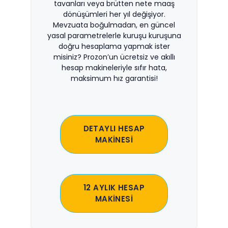
tavanları veya brütten nete maaş
dönüşümleri her yıl değişiyor.
Mevzuata boğulmadan, en güncel
yasal parametrelerle kuruşu kuruşuna
doğru hesaplama yapmak ister
misiniz? Prozon’un ücretsiz ve akıllı
hesap makineleriyle sıfır hata,
maksimum hız garantisi!
DETAYLI HESAP
MAKİNESİ
12 AYLIK HESAP
MAKİNESİ