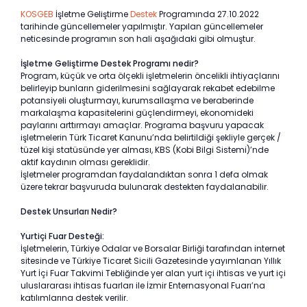
KOSGEB
İşletme Geliştirme
Destek
Programında 27.10.2022
tarihinde güncellemeler yapılmıştır. Yapılan güncellemeler
neticesinde programın son hali aşağıdaki gibi olmuştur.
İşletme Geliştirme Destek Programı nedir?
Program, küçük ve orta ölçekli işletmelerin öncelikli ihtiyaçlarını
belirleyip bunların giderilmesini sağlayarak rekabet edebilme
potansiyeli oluşturmayı, kurumsallaşma ve beraberinde
markalaşma kapasitelerini güçlendirmeyi, ekonomideki
paylarını arttırmayı amaçlar. Programa başvuru yapacak
işletmelerin Türk Ticaret Kanunu’nda belirtildiği şekliyle gerçek /
tüzel kişi statüsünde yer alması, KBS (Kobi Bilgi Sistemi)’nde
aktif kaydının olması gereklidir.
İşletmeler programdan faydalandıktan sonra 1 defa olmak
üzere tekrar başvuruda bulunarak destekten faydalanabilir.
Destek Unsurları Nedir?
Yurtiçi Fuar Desteği:
İşletmelerin, Türkiye Odalar ve Borsalar Birliği tarafından internet
sitesinde ve Türkiye Ticaret Sicili Gazetesinde yayımlanan Yıllık
Yurt İçi Fuar Takvimi Tebliğinde yer alan yurt içi ihtisas ve yurt içi
uluslararası ihtisas fuarları ile İzmir Enternasyonal Fuarı’na
katılımlarına destek verilir.