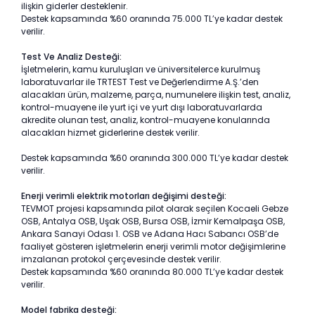
ilişkin giderler desteklenir.
Destek kapsamında %60 oranında 75.000 TL’ye kadar destek
verilir.
Test Ve Analiz Desteği:
İşletmelerin, kamu kuruluşları ve üniversitelerce kurulmuş
laboratuvarlar ile TRTEST Test ve Değerlendirme A.Ş.’den
alacakları ürün, malzeme, parça, numunelere ilişkin test, analiz,
kontrol-muayene ile yurt içi ve yurt dışı laboratuvarlarda
akredite olunan test, analiz, kontrol-muayene konularında
alacakları hizmet giderlerine destek verilir.
Destek kapsamında %60 oranında 300.000 TL’ye kadar destek
verilir.
Enerji verimli elektrik motorları değişimi desteği:
TEVMOT projesi kapsamında pilot olarak seçilen Kocaeli Gebze
OSB, Antalya OSB, Uşak OSB, Bursa OSB, İzmir Kemalpaşa OSB,
Ankara Sanayi Odası 1. OSB ve Adana Hacı Sabancı OSB’de
faaliyet gösteren işletmelerin enerji verimli motor değişimlerine
imzalanan protokol çerçevesinde destek verilir.
Destek kapsamında %60 oranında 80.000 TL’ye kadar destek
verilir.
Model fabrika desteği: