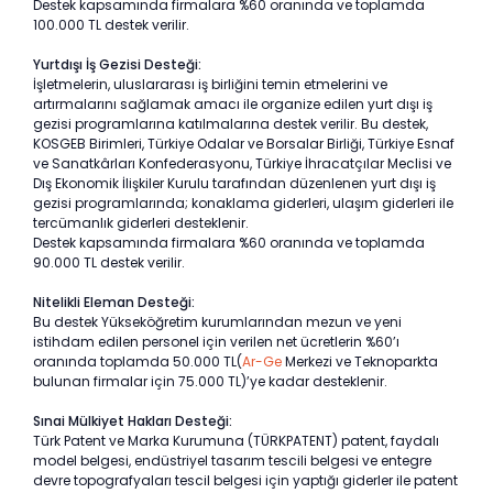
Destek kapsamında firmalara %60 oranında ve toplamda
100.000 TL destek verilir.
Yurtdışı İş Gezisi Desteği:
İşletmelerin, uluslararası iş birliğini temin etmelerini ve
artırmalarını sağlamak amacı ile organize edilen yurt dışı iş
gezisi programlarına katılmalarına destek verilir. Bu destek,
KOSGEB Birimleri, Türkiye Odalar ve Borsalar Birliği, Türkiye Esnaf
ve Sanatkârları Konfederasyonu, Türkiye İhracatçılar Meclisi ve
Dış Ekonomik İlişkiler Kurulu tarafından düzenlenen yurt dışı iş
gezisi programlarında; konaklama giderleri, ulaşım giderleri ile
tercümanlık giderleri desteklenir.
Destek kapsamında firmalara %60 oranında ve toplamda
90.000 TL destek verilir.
Nitelikli Eleman Desteği:
Bu destek Yükseköğretim kurumlarından mezun ve yeni
istihdam edilen personel için verilen net ücretlerin %60’ı
oranında toplamda 50.000 TL(
Ar-Ge
Merkezi ve Teknoparkta
bulunan firmalar için 75.000 TL)’ye kadar desteklenir.
Sınai Mülkiyet Hakları Desteği:
Türk Patent ve Marka Kurumuna (TÜRKPATENT) patent, faydalı
model belgesi, endüstriyel tasarım tescili belgesi ve entegre
devre topografyaları tescil belgesi için yaptığı giderler ile patent