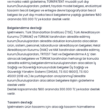
ve marka vekili giderlerine, TÜRKPATENT muadili yurt dışı
kurum/kuruluşlardan; patent, faydalı model belgesi, endüstriyel
tasarım tescili belgesi ve entegre devre topografyaları tescil
belgesi ile yurt dışı marka tescil belgelerine yaptığı giderlere %60
oranında 100.000 TL’ye kadar destek verilir.
Belgelendirme desteği:
İşletmelerin; Türk Standartları Enstitüsü (TSE), Türk Akreditasyon
Kurumu (TÜRKAK) ve TÜRKAK tarafından akredite edilmiş
kurum/kuruluşlardan akredite oldukları konularda alacakları
ürün, sistem, personel, laboratuvar akreditasyon belgeleri, Helal
Akreditasyon Kurumu (HAK) ve HAK tarafından akredite edilmiş
kurum/kuruluşlardan, TRTEST Test ve Değerlendirme A.Ş.’den
alınacak belgelere ve TÜRKAK tarafından herhangi bir konuda
akredite edilmiş belgelendirme kuruluşlarından alacakları İş
Sağlığı ve Güvenliği konusundaki belgeler (İş Sağlığı ve
Güvenliği Yönetim Sistemi (OHSAS, TS ISO 18001), TS ISO
45001:2018 vb.) ile yurtdışından onaylanmış/akredite
kurum/kuruluşlardan alacakları belgelere ilişkin giderlerine
destek verilir
Destek kapsamında %60 oranında 300.000 TL’ye kadar destek
verilir.
Tasarım desteği:
İşletmelerin ürün tasarımı için alacağı tasarım hizmetlerine