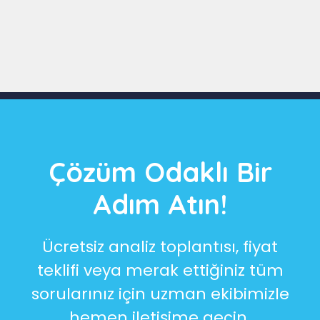
Slide 3 of 9
Çözüm Odaklı Bir
Adım Atın!
Ücretsiz analiz toplantısı, fiyat
teklifi veya merak ettiğiniz tüm
sorularınız için uzman ekibimizle
hemen iletişime geçin.