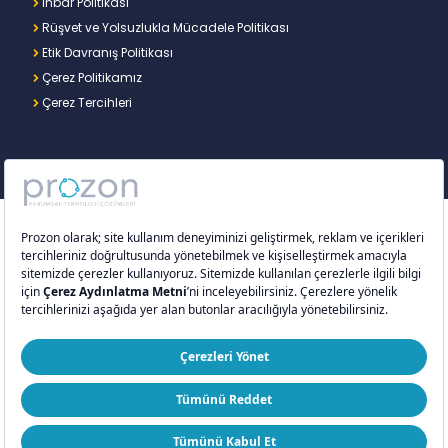
İhbar Politikası
Rüşvet ve Yolsuzlukla Mücadele Politikası
Etik Davranış Politikası
Çerez Politikamız
Çerez Tercihleri
Copyright © 2026 – Prozon. Prozon markası ve
Prozon Kurumsal Teknoloji Çözümleri Anonim
Şirketi,
Proventus Danışmanlık Limited Şirketi
’nin
tescilli markası ve teknoloji şirketidir.
ISO 9001:2015
ISO/IEC 27001:2022
ISO 20000-1:2018