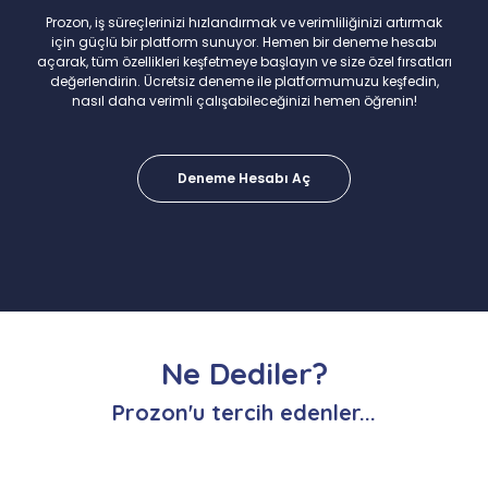
Prozon, iş süreçlerinizi hızlandırmak ve verimliliğinizi artırmak
için güçlü bir platform sunuyor. Hemen bir deneme hesabı
açarak, tüm özellikleri keşfetmeye başlayın ve size özel fırsatları
değerlendirin. Ücretsiz deneme ile platformumuzu keşfedin,
nasıl daha verimli çalışabileceğinizi hemen öğrenin!
Deneme Hesabı Aç
Ne Dediler?
Prozon'u tercih edenler...