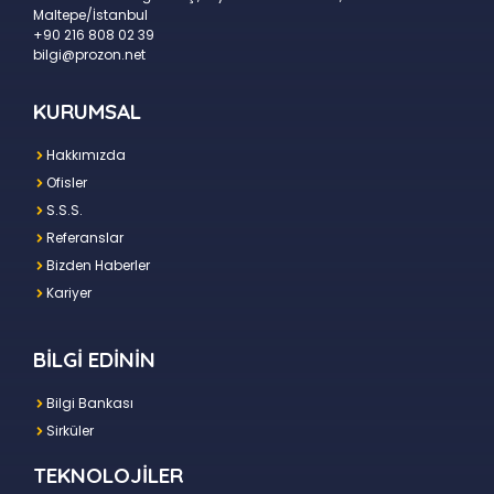
Maltepe/İstanbul
+90 216 808 02 39
bilgi@prozon.net
KURUMSAL
Hakkımızda
Ofisler
S.S.S.
Referanslar
Bizden Haberler
Kariyer
BİLGİ EDİNİN
Bilgi Bankası
Sirküler
TEKNOLOJİLER