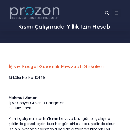
İçeriğe
atla
MENÜ
Kısmi Çalışmada Yıllık İzin Hesabı
İş ve Sosyal Güvenlik Mevzuatı Sirküleri
Sirküler No: No: 13449
Mahmut Akman
İş ve Sosyal Güvenlik Danışmanı
27 Ekim 2020
Kısmi çalışma ister haftanın bir veya bazı günleri çalışma
şeklinde gerçekleşsin, ister her gün birkaç saat şeklinde olsun,
işçinin işyerinde çalışmaya başladığı tarihten itibaren 1 yıl