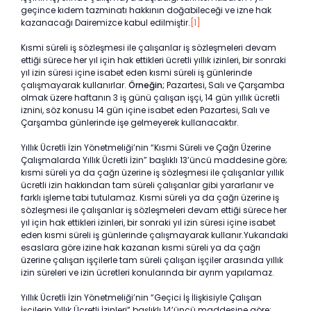
geçince kıdem tazminatı hakkının doğabileceği ve izne hak
kazanacağı Dairemizce kabul edilmiştir.
[1]
Kısmi süreli iş sözleşmesi ile çalışanlar iş sözleşmeleri devam
ettiği sürece her yıl için hak ettikleri ücretli yıllık izinleri, bir sonraki
yıl izin süresi içine isabet eden kısmi süreli iş günlerinde
çalışmayarak kullanırlar.
Örneğin;
Pazartesi, Salı ve Çarşamba
olmak üzere haftanın 3 iş günü çalışan işçi, 14 gün yıllık üc­retli
iznini, söz konusu 14 gün içine isabet eden Pazartesi, Salı ve
Çarşamba günlerinde işe gelmeyerek kullanacaktır.
Yıllık Ücretli İzin Yönetmeliği’nin “Kısmi Süreli ve Çağrı Üzerine
Çalışmalarda Yıllık Ücretli İzin” başlıklı 13’üncü maddesine göre;
kısmi süreli ya da çağrı üzerine iş sözleşmesi ile çalışanlar yıllık
ücretli izin hakkından tam süreli çalışanlar gibi yararlanır ve
farklı işleme tabi tutulamaz. Kısmi süreli ya da çağrı üzerine iş
sözleşmesi ile çalışanlar iş sözleşmeleri devam ettiği sürece her
yıl için hak ettikleri izinleri, bir sonraki yıl izin süresi içine isabet
eden kısmi süreli iş günlerinde çalışmayarak kullanır.Yukarıdaki
esaslara göre izine hak kazanan kısmi süreli ya da çağrı
üzerine çalışan işçilerle tam süreli çalışan işçiler arasında yıllık
izin süreleri ve izin ücretleri konularında bir ayrım yapılamaz.
Yıllık Ücretli İzin Yönetmeliği’nin “Geçici İş İlişkisiyle Çalışan
İşçilerin Yıllık Ücretli İzinleri” başlıklı 14’üncü maddesine göre;