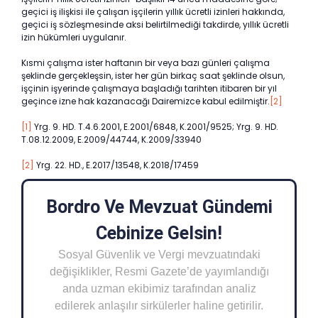
geçici iş ilişkisi ile çalışan işçilerin yıllık ücretli izinleri hakkında,
geçici iş sözleşmesinde aksi belirtilmediği takdirde, yıllık ücretli
izin hükümleri uygulanır.
Kısmi çalışma ister haftanın bir veya bazı günleri çalışma
şeklinde gerçekleşsin, ister her gün birkaç saat şeklinde olsun,
işçinin işyerinde çalışmaya başladığı tarihten itibaren bir yıl
geçince izne hak kazanacağı Dairemizce kabul edilmiştir.
[2]
[1]
Yrg. 9. HD. T.4.6.2001, E.2001/6848, K.2001/9525; Yrg. 9. HD.
T.08.12.2009, E.2009/44744, K.2009/33940
[2]
Yrg. 22. HD., E.2017/13548, K.2018/17459
Bordro Ve Mevzuat Gündemi
Cebinize Gelsin!
Sosyal Güvenlik ve Vergi mevzuatındaki
değişiklikler, Resmi Gazete’de yayımlandığı
anda uzman ekibimiz tarafından analiz
edilerek anlaşılır sirkülerler haline getirilir.