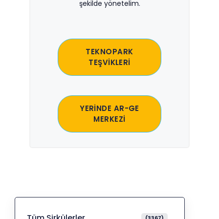
şekilde yönetelim.
TEKNOPARK
TEŞVİKLERİ
YERİNDE AR-GE
MERKEZİ
Tüm Sirkülerler
(3367)