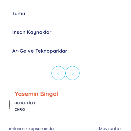
Tümü
İnsan Kaynakları
Ar-Ge ve Teknoparklar
Ebru Kural
CORESYS
SATIŞ YÖNETICISI
Mevzuata uyum, başvuru ve izleme adımlarında