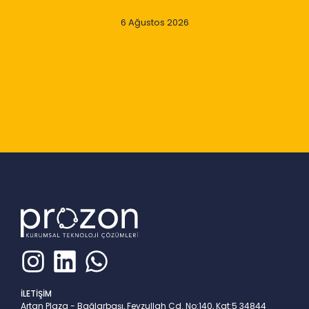
6 Ağustos 2026
Slide 2 of 9
İLETİŞİM
Artan Plaza - Bağlarbaşı, Feyzullah Cd. No:140, Kat:5 34844