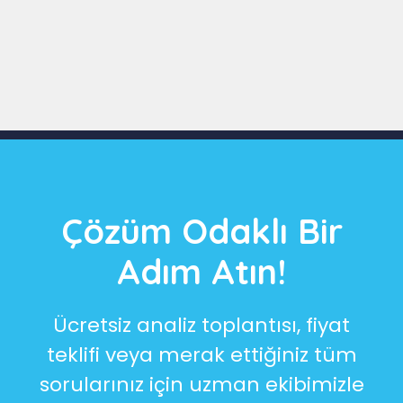
Slide 3 of 9
Çözüm Odaklı Bir
Adım Atın!
Ücretsiz analiz toplantısı, fiyat
teklifi veya merak ettiğiniz tüm
sorularınız için uzman ekibimizle