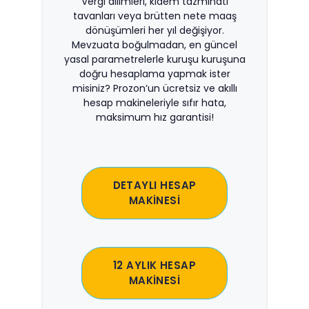
Vergi dilimleri, kıdem tazminatı
tavanları veya brütten nete maaş
dönüşümleri her yıl değişiyor.
Mevzuata boğulmadan, en güncel
yasal parametrelerle kuruşu kuruşuna
doğru hesaplama yapmak ister
misiniz? Prozon’un ücretsiz ve akıllı
hesap makineleriyle sıfır hata,
maksimum hız garantisi!
DETAYLI HESAP
MAKİNESİ
12 AYLIK HESAP
MAKİNESİ