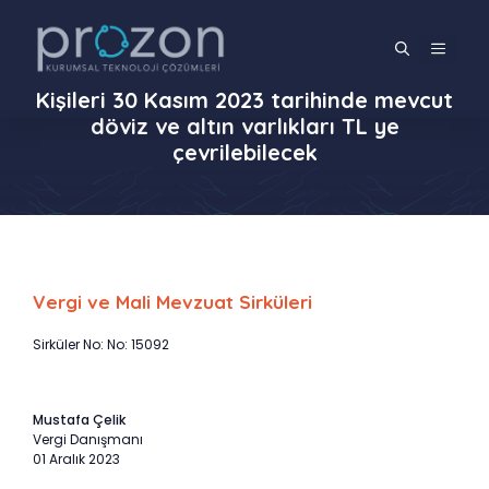
İçeriğe
atla
MENÜ
Kişileri 30 Kasım 2023 tarihinde mevcut
döviz ve altın varlıkları TL ye
çevrilebilecek
Vergi ve Mali Mevzuat Sirküleri
Sirküler No: No: 15092
Mustafa Çelik
Vergi Danışmanı
01 Aralık 2023