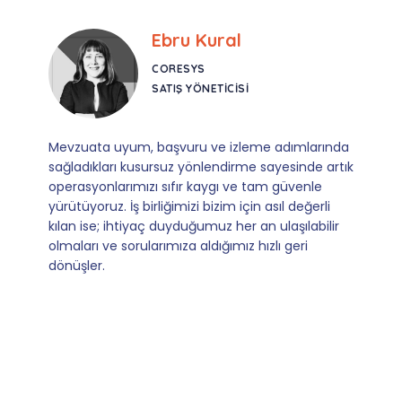
Ebru Kural
Bu
CORESYS
CO
SATIŞ YÖNETICISI
AC
m, başvuru ve izleme adımlarında
İş süreçlerimizin 
kusursuz yönlendirme sayesinde artık
konusunda Prozon’un
mızı sıfır kaygı ve tam güvenle
için vazgeçilmez bi
 birliğimizi bizim için asıl değerli
Sorularımıza aldığımı
iyaç duyduğumuz her an ulaşılabilir
yönlendirmeleriyle, 
rularımıza aldığımız hızlı geri
sadeleştirdiler. Hem
danışmanlık vizyonu
profesyonellik arayan
adres.