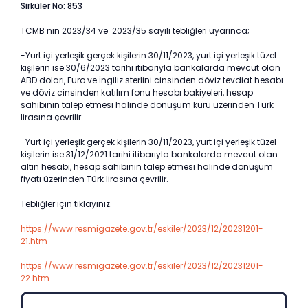
Sirküler No: 853
TCMB nın 2023/34 ve 2023/35 sayılı tebliğleri uyarınca;
-Yurt içi yerleşik gerçek kişilerin 30/11/2023, yurt içi yerleşik tüzel
kişilerin ise 30/6/2023 tarihi itibarıyla bankalarda mevcut olan
ABD doları, Euro ve İngiliz sterlini cinsinden döviz tevdiat hesabı
ve döviz cinsinden katılım fonu hesabı bakiyeleri, hesap
sahibinin talep etmesi halinde dönüşüm kuru üzerinden Türk
lirasına çevrilir.
-Yurt içi yerleşik gerçek kişilerin 30/11/2023, yurt içi yerleşik tüzel
kişilerin ise 31/12/2021 tarihi itibarıyla bankalarda mevcut olan
altın hesabı, hesap sahibinin talep etmesi halinde dönüşüm
fiyatı üzerinden Türk lirasına çevrilir.
Tebliğler için tıklayınız.
https://www.resmigazete.gov.tr/eskiler/2023/12/20231201-
21.htm
https://www.resmigazete.gov.tr/eskiler/2023/12/20231201-
22.htm