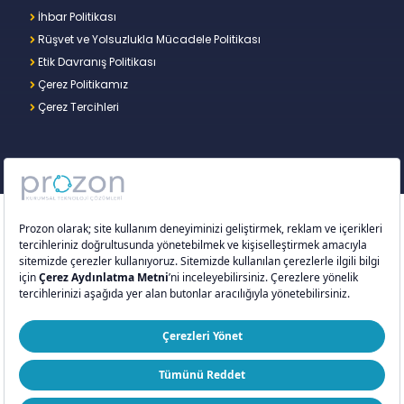
İhbar Politikası
Rüşvet ve Yolsuzlukla Mücadele Politikası
Etik Davranış Politikası
Çerez Politikamız
Çerez Tercihleri
Copyright © 2026 – Prozon. Prozon markası ve
Prozon Kurumsal Teknoloji Çözümleri Anonim
Şirketi,
Proventus Danışmanlık Limited Şirketi
’nin
tescilli markası ve teknoloji şirketidir.
ISO 9001:2015
ISO/IEC 27001:2022
ISO 20000-1:2018