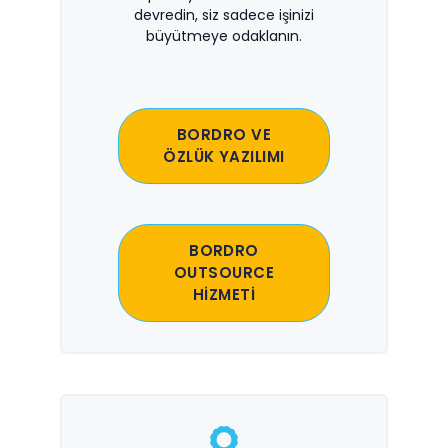
devredin, siz sadece işinizi
büyütmeye odaklanın.
BORDRO VE
ÖZLÜK YAZILIMI
BORDRO
OUTSOURCE
HİZMETİ