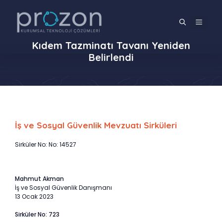
İçeriğe
atla
MENÜ
Kıdem Tazminatı Tavanı Yeniden
Belirlendi
İş ve Sosyal Güvenlik Mevzuatı Sirküleri
Sirküler No: No: 14527
Mahmut Akman
İş ve Sosyal Güvenlik Danışmanı
13 Ocak 2023
Sirküler No: 723