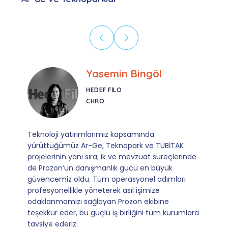
Ebru Kural
CORESYS
SATIŞ YÖNETICISI
Mevzuata uyum, başvuru ve izleme adımlarında
sağladıkları kusursuz yönlendirme sayesinde artık
operasyonlarımızı sıfır kaygı ve tam güvenle
yürütüyoruz. İş birliğimizi bizim için asıl değerli
kılan ise; ihtiyaç duyduğumuz her an ulaşılabilir
olmaları ve sorularımıza aldığımız hızlı geri
dönüşler.