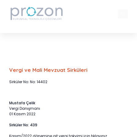
İçeriğe
atla
MENÜ
Kasım/2022 dönemi vergi takvimi
Vergi ve Mali Mevzuat Sirküleri
Sirküler No: No: 14402
Mustafa Çelik
Vergi Danışmanı
01 Kasım 2022
Sirküler No: 439
Kasım/2022 dönemine ait vergi takvimi için tıklayınız.