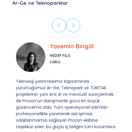
Ar-Ge ve Teknoparklar
Ebru Kural
CORESYS
SATIŞ YÖNETICISI
Mevzuata uyum, başvuru ve izleme adımlarında
sağladıkları kusursuz yönlendirme sayesinde artık
operasyonlarımızı sıfır kaygı ve tam güvenle
yürütüyoruz. İş birliğimizi bizim için asıl değerli
kılan ise; ihtiyaç duyduğumuz her an ulaşılabilir
olmaları ve sorularımıza aldığımız hızlı geri
dönüşler.