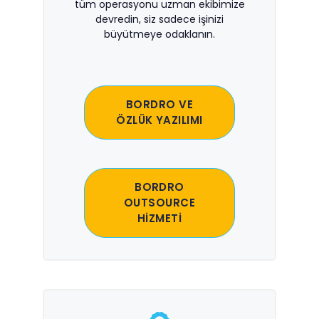
tüm operasyonu uzman ekibimize
devredin, siz sadece işinizi
büyütmeye odaklanın.
BORDRO VE
ÖZLÜK YAZILIMI
BORDRO
OUTSOURCE
HİZMETİ