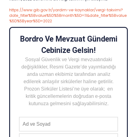
https://www.gib.gov.tr/yardim-ve-kaynaklar/vergi-takvimi?
date_filter%5Bvalue%5D%5Bmonth%5D=11&date_filter%5Bvalue
%5D%5Byear%5D=2022
Bordro Ve Mevzuat Gündemi
Cebinize Gelsin!
Sosyal Güvenlik ve Vergi mevzuatındaki
değişiklikler, Resmi Gazete’de yayımlandığı
anda uzman ekibimiz tarafından analiz
edilerek anlaşılır sirkülerler haline getirilir.
Prozon Sirküler Listesi’ne üye olarak; en
kritik güncellemelerin doğrudan e-posta
kutunuza gelmesini sağlayabilirsiniz.