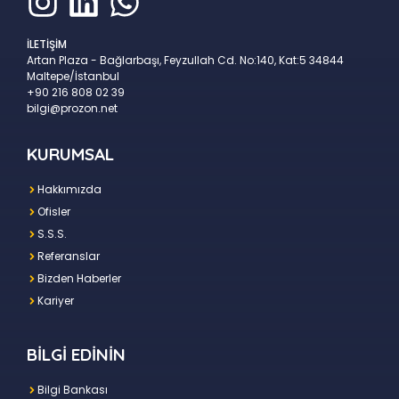
İLETİŞİM
Artan Plaza - Bağlarbaşı, Feyzullah Cd. No:140, Kat:5 34844
Maltepe/İstanbul
+90 216 808 02 39
bilgi@prozon.net
KURUMSAL
Hakkımızda
Ofisler
S.S.S.
Referanslar
Bizden Haberler
Kariyer
BİLGİ EDİNİN
Bilgi Bankası