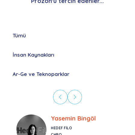
Prozon'u tercih edenler...
Tümü
İnsan Kaynakları
Ar-Ge ve Teknoparklar
Ebru Kural
CORESYS
SATIŞ YÖNETICISI