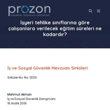
İçeriğe
atla
MENÜ
İşyeri tehlike sınıflarına göre
çalışanlara verilecek eğitim süreleri ne
kadardır?
İş ve Sosyal Güvenlik Mevzuatı Sirküleri
Sirküler No: No: 13210
Mahmut Akman
İş ve Sosyal Güvenlik Danışmanı
16 Aralık 2019