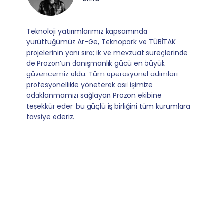
Mevzuata uyum, başvuru ve izleme adımlarında
sağladıkları kusursuz yönlendirme sayesinde artık
operasyonlarımızı sıfır kaygı ve tam güvenle
yürütüyoruz. İş birliğimizi bizim için asıl değerli
kılan ise; ihtiyaç duyduğumuz her an ulaşılabilir
olmaları ve sorularımıza aldığımız hızlı geri
dönüşler.
Slide 4 of 9