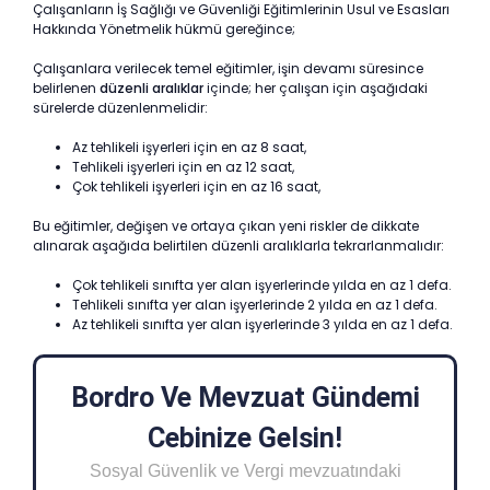
Çalışanların İş Sağlığı ve Güvenliği Eğitimlerinin Usul ve Esasları
Hakkında Yönetmelik hükmü gereğince;
Çalışanlara verilecek temel eğitimler, işin devamı süresince
belirlenen
düzenli aralıklar
içinde; her çalışan için aşağıdaki
sürelerde düzenlenmelidir:
Az tehlikeli işyerleri için en az 8 saat,
Tehlikeli işyerleri için en az 12 saat,
Çok tehlikeli işyerleri için en az 16 saat,
Bu eğitimler, değişen ve ortaya çıkan yeni riskler de dikkate
alınarak aşağıda belirtilen düzenli aralıklarla tekrarlanmalıdır:
Çok tehlikeli sınıfta yer alan işyerlerinde yılda en az 1 defa.
Tehlikeli sınıfta yer alan işyerlerinde 2 yılda en az 1 defa.
Az tehlikeli sınıfta yer alan işyerlerinde 3 yılda en az 1 defa.
Bordro Ve Mevzuat Gündemi
Cebinize Gelsin!
Sosyal Güvenlik ve Vergi mevzuatındaki