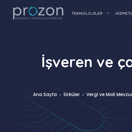
İçeriğe
atla
TEKNOLOJİLER
HİZMET
İşveren ve ç
Ana Sayfa
Sirküler
Vergi ve Mali Mevzua
»
»