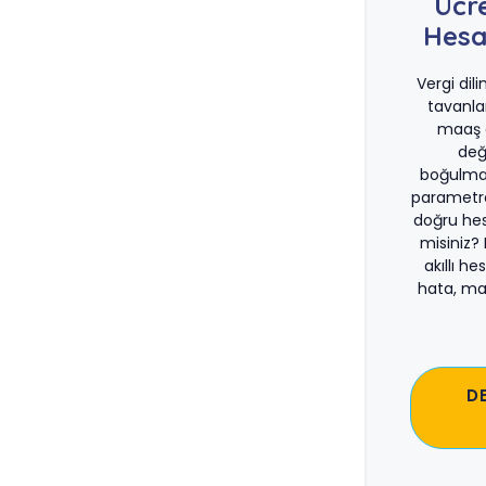
Ücr
Hesa
Vergi dil
tavanla
maaş d
değ
boğulma
parametre
doğru he
misiniz?
akıllı he
hata, ma
D