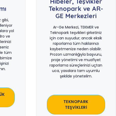
e
Hibeler, Teşvikler
ımı
Teknopark ve AR-
GE Merkezleri
gibi,
leniyor
Ar-Ge Merkezi, TEKMER ve
lara yol
Teknopark teşvikleri şirketiniz
dro ve
için can suyudur; ancak eksik
erinizi
raporlama tüm haklarınızı
rseniz
kaybetmenize neden olabilir.
le tüm
Prozon uzmanlığıyla başvuru,
bimize
proje yönetimi ve muafiyet
şinizi
raporlama süreçlerinizi uçtan
ın.
uca, yasalara tam uyumlu
şekilde yönetelim.
ÜK
TEKNOPARK
TEŞVİKLERİ