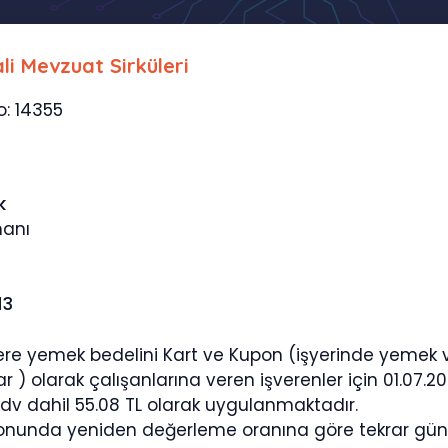
li Mevzuat Sirküleri
o: 14355
k
manı
13
üzere yemek bedelini Kart ve Kupon (işyerinde yemek v
r ) olarak çalışanlarına veren işverenler için 01.07.202
kdv dahil 55.08 TL olarak uygulanmaktadır.
 sonunda yeniden değerleme oranına göre tekrar gü