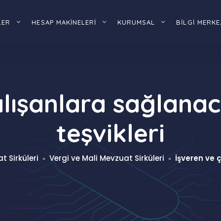
LER
HESAP MAKİNELERİ
KURUMSAL
BİLGİ MERKE
alışanlara sağlanac
teşvikleri
t Sirküleri
Vergi ve Mali Mevzuat Sirküleri
İşveren ve 
»
»