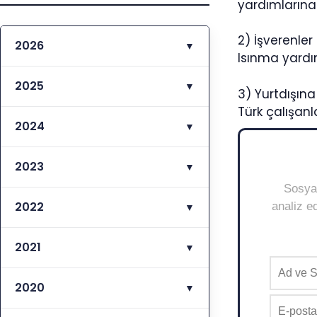
yardımlarına d
2) İşverenle
2026
▼
Isınma yardı
2025
▼
3) Yurtdışına
Türk çalışanl
2024
▼
2023
▼
Sosyal
2022
analiz ed
▼
2021
▼
2020
▼