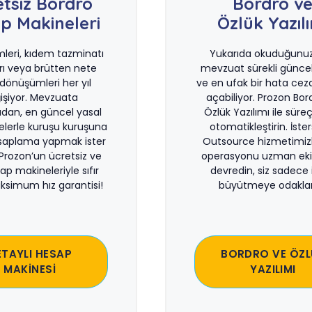
etsiz Bordro
Bordro v
p Makineleri
Özlük Yazıl
imleri, kıdem tazminatı
Yukarıda okuduğunuz 
rı veya brütten nete
mevzuat sürekli güncel
önüşümleri her yıl
ve en ufak bir hata ceza
işiyor. Mevzuata
açabiliyor. Prozon Bor
dan, en güncel yasal
Özlük Yazılımı ile süreçl
lerle kuruşu kuruşuna
otomatikleştirin. İste
saplama yapmak ister
Outsource hizmetimiz
 Prozon’un ücretsiz ve
operasyonu uzman eki
sap makineleriyle sıfır
devredin, siz sadece i
ksimum hız garantisi!
büyütmeye odaklan
ETAYLI HESAP
BORDRO VE ÖZL
MAKİNESİ
YAZILIMI