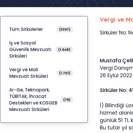
Vergi ve Ma
Tüm Sirkülerler
(3367)
Sirküler No: N
İş ve Sosyal
Güvenlik Mevzuatı
(1.648)
Sirküleri
Mustafa Çeli
Vergi Danış
Vergi ve Mali
(1.701)
26 Eylül 2022
Mevzuat Sirküleri
Ar-Ge, Teknopark,
Sirküler No: 4
TÜBİTAK, İhracat
(75)
Destekleri ve KOSGEB
1) Bilindiği 
Mevzuatı Sirküleri
hizmet alanla
günlük 51 TL 
Bu tutar yıl