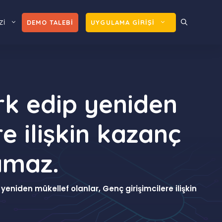
Zİ
DEMO TALEBİ
UYGULAMA GİRİŞİ
erk edip yeniden
e ilişkin kazanç
amaz.
yeniden mükellef olanlar, Genç girişimcilere ilişkin