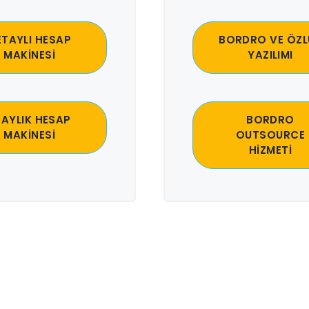
ETAYLI HESAP
BORDRO VE ÖZL
MAKİNESİ
YAZILIMI
 AYLIK HESAP
BORDRO
MAKİNESİ
OUTSOURCE
HİZMETİ