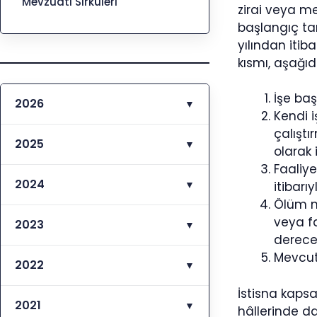
Mevzuatı Sirküleri
zirai veya me
başlangıç tar
yılından itib
kısmı, aşağıd
İşe baş
2026
▼
Kendi i
çalıştı
2025
▼
olarak 
Faaliye
2024
▼
itibarı
Ölüm ne
veya f
2023
▼
derece
Mevcut
2022
▼
İstisna kaps
2021
▼
hâllerinde da