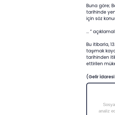
Buna göre; Ba
tarihinde yen
için söz kon
… ” açıklamala
Bu itibarla, 
taşımak kayd
tarihinden iti
ettirilen mü
(Gelir İdares
Sosyal
analiz ed