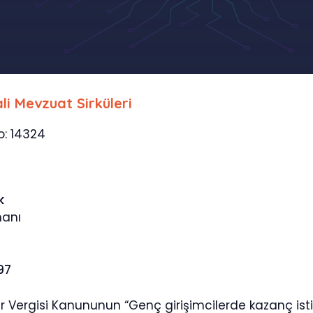
li Mevzuat Sirküleri
No: 14324
k
manı
97
lir Vergisi Kanununun “Genç girişimcilerde kazanç isti