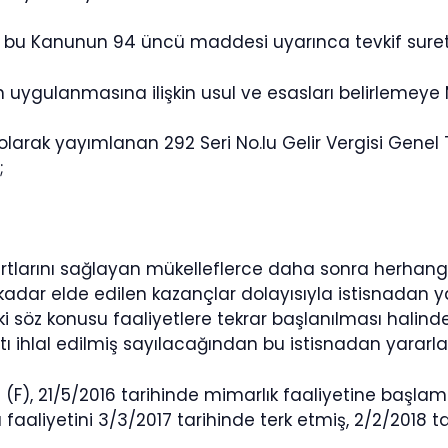
n, bu Kanunun 94 üncü maddesi uyarınca tevkif sure
ygulanmasına ilişkin usul ve esasları belirlemeye Mal
li olarak yayımlanan 292 Seri No.lu Gelir Vergisi Genel
;
şartlarını sağlayan mükelleflerce daha sonra herhang
 kadar elde edilen kazançlar dolayısıyla istisnadan yar
söz konusu faaliyetlere tekrar başlanılması halinde is
tı ihlal edilmiş sayılacağından bu istisnadan yararl
(F), 21/5/2016 tarihinde mimarlık faaliyetine başlam
 faaliyetini 3/3/2017 tarihinde terk etmiş, 2/2/2018 t