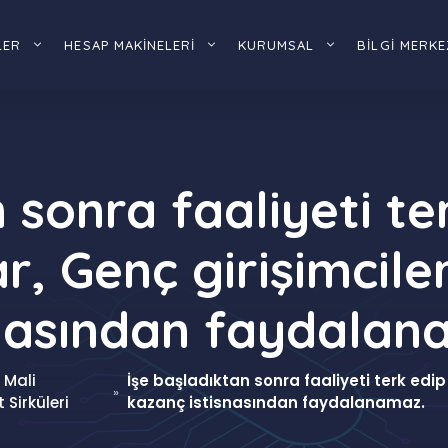
LER
HESAP MAKİNELERİ
KURUMSAL
BİLGİ MERKE
 sonra faaliyeti t
r, Genç girişimciler
snasından faydalan
 Mali
İşe başladıktan sonra faaliyeti terk edip 
»
 Sirküleri
kazanç istisnasından faydalanamaz.