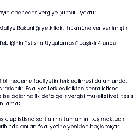
tiyle ödenecek vergiye şümulü yoktur.
iye Bakanlığı yetkilidir.” hükmüne yer verilmiştir.
 Tebliğinin “İstisna Uygulaması” başlıklı 4 üncü
i bir nedenle faaliyetin terk edilmesi durumunda,
arlanılır. Faaliyet terk edildikten sonra istisna
e adlarına ilk defa gelir vergisi mükellefiyeti tesis
anılamaz.
ış olup istisna şartlarının tamamını taşımaktadır.
arihinde anılan faaliyetine yeniden başlamıştır.