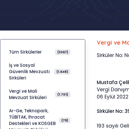
Vergi ve Ma
Tüm Sirkülerler
(3367)
Sirküler No: 
İş ve Sosyal
Güvenlik Mevzuatı
(1.648)
Sirküleri
Mustafa Çeli
Vergi Danış
Vergi ve Mali
(1.701)
06 Eylül 2022
Mevzuat Sirküleri
Ar-Ge, Teknopark,
Sirküler No: 3
TÜBİTAK, İhracat
(75)
Destekleri ve KOSGEB
193 sayılı Ge