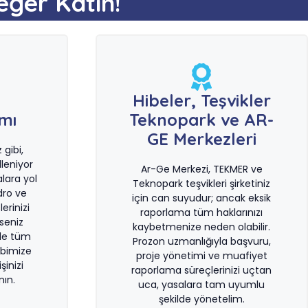
eğer Katın!
e
Hibeler, Teşvikler
ımı
Teknopark ve AR-
GE Merkezleri
gibi,
leniyor
Ar-Ge Merkezi, TEKMER ve
lara yol
Teknopark teşvikleri şirketiniz
dro ve
için can suyudur; ancak eksik
erinizi
raporlama tüm haklarınızı
rseniz
kaybetmenize neden olabilir.
le tüm
Prozon uzmanlığıyla başvuru,
bimize
proje yönetimi ve muafiyet
şinizi
raporlama süreçlerinizi uçtan
ın.
uca, yasalara tam uyumlu
şekilde yönetelim.