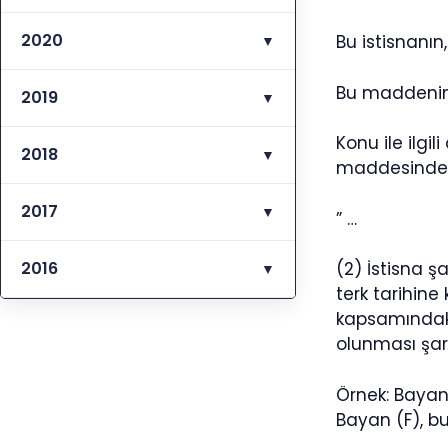
2020
Bu istisnanı
▼
Bu maddenin u
2019
▼
Konu ile ilgi
2018
▼
maddesinde
2017
▼
” …
2016
(2) İstisna 
▼
terk tarihine
kapsamındaki 
olunması şar
Örnek: Bayan 
Bayan (F), bu