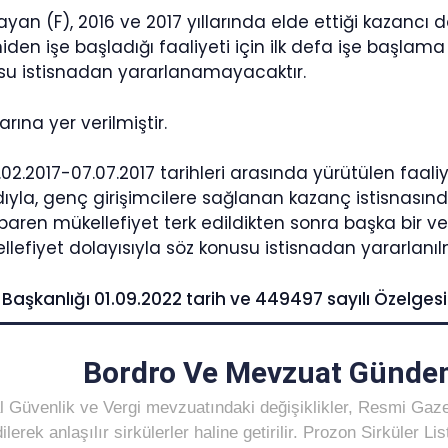
yan (F), 2016 ve 2017 yıllarında elde ettiği kazancı
iden işe başladığı faaliyeti için ilk defa işe başlama ş
usu istisnadan yararlanamayacaktır.
rına yer verilmiştir.
13.02.2017-07.07.2017 tarihleri arasında yürütülen faa
ıyla, genç girişimcilere sağlanan kazanç istisnas
baren mükellefiyet terk edildikten sonra başka bir vergi
kellefiyet dolayısıyla söz konusu istisnadan yararl
i Başkanlığı 01.09.2022 tarih ve 449497 sayılı Özelgesi
Bordro Ve Mevzuat Gündem
 Güvenlik ve Vergi mevzuatındaki değişiklikler, Resmi Gaz
ilerek anlaşılır sirkülerler haline getirilir. Prozon Sirküler 