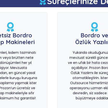
Süreçlerinize D
etsiz Bordro
Bordro v
p Makineleri
Özlük Yazıl
imleri, kıdem tazminatı
Yukarıda okuduğunuz 
rı veya brütten nete
mevzuat sürekli güncel
önüşümleri her yıl
ve en ufak bir hata ceza
işiyor. Mevzuata
açabiliyor. Prozon Bor
dan, en güncel yasal
Özlük Yazılımı ile süreçl
lerle kuruşu kuruşuna
otomatikleştirin. İste
saplama yapmak ister
Outsource hizmetimiz
 Prozon’un ücretsiz ve
operasyonu uzman eki
sap makineleriyle sıfır
devredin, siz sadece i
ksimum hız garantisi!
büyütmeye odaklan