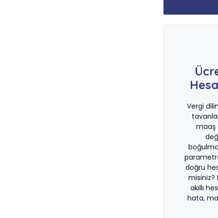
Ücr
Hesa
Vergi dil
tavanla
maaş d
değ
boğulma
parametre
doğru he
misiniz?
akıllı he
hata, ma