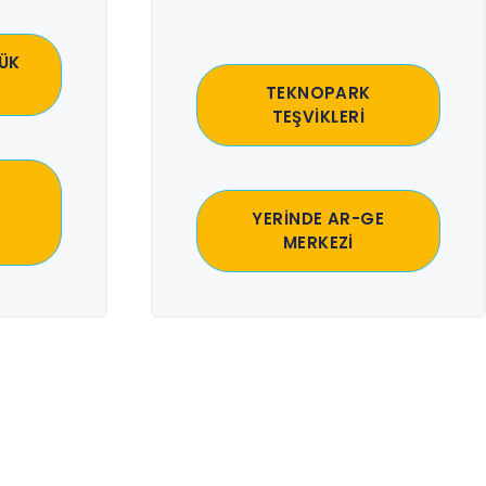
ÜK
TEKNOPARK
TEŞVİKLERİ
YERİNDE AR-GE
MERKEZİ