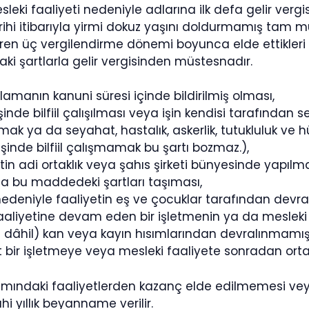
sleki faaliyeti nedeniyle adlarına ilk defa gelir vergi
ihi itibarıyla yirmi dokuz yaşını doldurmamış tam mük
aren üç vergilendirme dönemi boyunca elde ettikleri 
aki şartlarla gelir vergisinden müstesnadır.
lamanın kanuni süresi içinde bildirilmiş olması,
şinde bilfiil çalışılması veya işin kendisi tarafından 
rmak ya da seyahat, hastalık, askerlik, tutukluluk ve h
işinde bilfiil çalışmamak bu şartı bozmaz.),
tin adi ortaklık veya şahıs şirketi bünyesinde yapılm
yla bu maddedeki şartları taşıması,
deniyle faaliyetin eş ve çocuklar tarafından devral
aaliyetine devam eden bir işletmenin ya da mesleki
 dâhil) kan veya kayın hısımlarından devralınmamış
 bir işletmeye veya mesleki faaliyete sonradan or
amındaki faaliyetlerden kazanç elde edilmemesi vey
hi yıllık beyanname verilir.