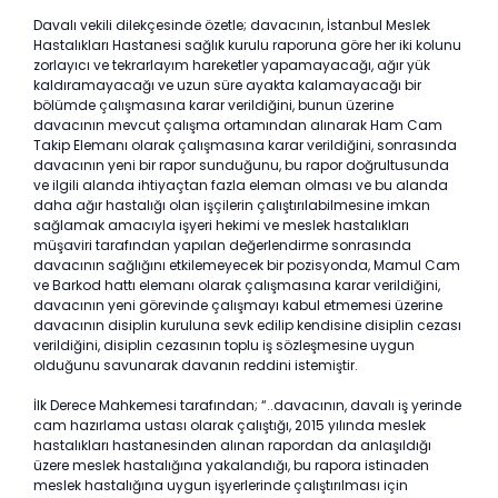
Davalı vekili dilekçesinde özetle; davacının, İstanbul Meslek
Hastalıkları Hastanesi sağlık kurulu raporuna göre her iki kolunu
zorlayıcı ve tekrarlayım hareketler yapamayacağı, ağır yük
kaldıramayacağı ve uzun süre ayakta kalamayacağı bir
bölümde çalışmasına karar verildiğini, bunun üzerine
davacının mevcut çalışma ortamından alınarak Ham Cam
Takip Elemanı olarak çalışmasına karar verildiğini, sonrasında
davacının yeni bir rapor sunduğunu, bu rapor doğrultusunda
ve ilgili alanda ihtiyaçtan fazla eleman olması ve bu alanda
daha ağır hastalığı olan işçilerin çalıştırılabilmesine imkan
sağlamak amacıyla işyeri hekimi ve meslek hastalıkları
müşaviri tarafından yapılan değerlendirme sonrasında
davacının sağlığını etkilemeyecek bir pozisyonda, Mamul Cam
ve Barkod hattı elemanı olarak çalışmasına karar verildiğini,
davacının yeni görevinde çalışmayı kabul etmemesi üzerine
davacının disiplin kuruluna sevk edilip kendisine disiplin cezası
verildiğini, disiplin cezasının toplu iş sözleşmesine uygun
olduğunu savunarak davanın reddini istemiştir.
İlk Derece Mahkemesi tarafından; “..davacının, davalı iş yerinde
cam hazırlama ustası olarak çalıştığı, 2015 yılında meslek
hastalıkları hastanesinden alınan rapordan da anlaşıldığı
üzere meslek hastalığına yakalandığı, bu rapora istinaden
meslek hastalığına uygun işyerlerinde çalıştırılması için