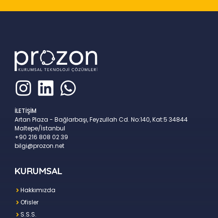
İLETİŞİM
Artan Plaza - Bağlarbaşı, Feyzullah Cd. No:140, Kat:5 34844
Maltepe/İstanbul
+90 216 808 02 39
bilgi@prozon.net
KURUMSAL
Hakkımızda
Ofisler
S.S.S.