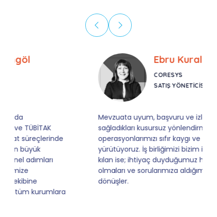
Ebru Kural
CORESYS
SATIŞ YÖNETICISI
Mevzuata uyum, başvuru ve izleme adımlarında
sağladıkları kusursuz yönlendirme sayesinde artık
operasyonlarımızı sıfır kaygı ve tam güvenle
yürütüyoruz. İş birliğimizi bizim için asıl değerli
kılan ise; ihtiyaç duyduğumuz her an ulaşılabilir
olmaları ve sorularımıza aldığımız hızlı geri
dönüşler.