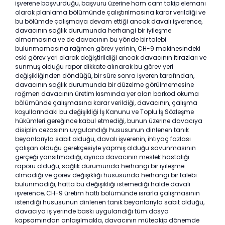
işverene başvurduğu, başvuru üzerine ham cam takip elemanı
olarak planlama bölümünde çalıştırılmasına karar verildiği ve
bu bölümde çalışmaya devam ettiği ancak davalı işverence,
davacının sağlık durumunda herhangi bir iyileşme
olmamasına ve de davacının bu yönde bir talebi
bulunmamasına rağmen görev yerinin, CH-9 makinesindeki
eski görev yeri olarak değiştirildiği ancak davacının itirazları ve
sunmuş olduğu rapor dikkate alınarak bu görev yeri
değişikliğinden döndüğü, bir süre sonra işveren tarafından,
davacının sağlık durumunda bir düzelme görülmemesine
rağmen davacının üretim kısmında yer alan barkod okuma
bölümünde çalışmasına karar verildiği, davacının, çalışma
koşullarındaki bu değişikliği İş Kanunu ve Toplu İş Sözleşme
hükümleri gereğince kabul etmediği, bunun üzerine davacıya
disiplin cezasının uygulandığı hususunun dinlenen tanık
beyanlarıyla sabit olduğu, davalı işverenin, ihtiyaç fazlası
çalışan olduğu gerekçesiyle yapmış olduğu savunmasının
gerçeği yansıtmadığı, ayrıca davacının meslek hastalığı
raporu olduğu, sağlık durumunda herhangi bir iyileşme
olmadığı ve görev değişikliği hususunda herhangi bir talebi
bulunmadığı, hatta bu değişikliği istemediği halde davalı
işverence, CH-9 üretim hattı bölümünde ısrarla çalışmasının
istendiği hususunun dinlenen tanık beyanlarıyla sabit olduğu,
davacıya iş yerinde baskı uygulandığı tüm dosya
kapsamından anlaşılmakla, davacının müteakip dönemde