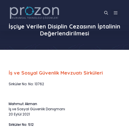
İçeriğe
atla
MENÜ
İşçiye Verilen Disiplin Cezasının İptalinin
Değerlendirilmesi
İş ve Sosyal Güvenlik Mevzuatı Sirküleri
Sirküler No: No: 13762
Mahmut Akman
İş ve Sosyal Güvenlik Danışmanı
20 Eylül 2021
Sirküler No: 512