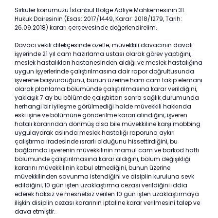
Sirküler konumuzu İstanbul Bölge Adliye Mahkemesinin 31.
Hukuk Dairesinin (Esas: 2017/1449, Karar: 2018/1279, Tarih:
26.09.2018) kararı çerçevesinde değerlendirelim.
Davacı vekili dilekçesinde özetle; müvekkili davacının davalı
işyerinde 21 yıl cam hazırlama ustası olarak görev yaptığını,
meslek hastalıkları hastanesinden aldığı ve meslek hastalığına
uygun işyerlerinde çalıştırılmasına dair rapor doğrultusunda
işverene başvurduğunu, bunun üzerine ham cam takip elemanı
olarak planlama bölümünde çalıştırılmasına karar verildiğini,
yaklaşık 7 ay bu bölümde çalıştıktan sonra sağlık durumunda
herhangi bir iyileşme görülmediği halde müvekkili hakkında
eski işine ve bölümüne gönderilme kararı alındığını, işveren
hatalı kararından dönmüş olsa bile müvekkiline karşı mobbing
uygulayarak aslında meslek hastalığı raporuna aykırı
çalıştırma iradesinde ısrarlı olduğunu hissettirdiğini, bu
bağlamda işverenin müvekkilinin mamul cam ve barkod hattı
bölümünde çalıştırılmasına karar aldığını, bölüm değişikliği
kararını müvekkilinin kabul etmediğini, bunun üzerine
müvekkilinden savunma istendiğini ve disiplin kuruluna sevk
edildiğini, 10 gün işten uzaklaştırma cezası verildiğini iddia
ederek haksız ve mesnetsiz verilen 10 gün işten uzaklaştırmaya
ilişkin disiplin cezası kararının iptaline karar verilmesini talep ve
dava etmiştir.