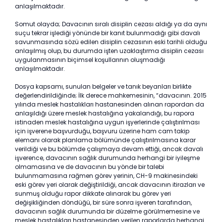
anlaşılmaktadır.
Somut olayda; Davacının sıralı disiplin cezası aldığı ya da aynı
suçu tekrar işlediği yönünde bir kanıt bulunmadığı gibi davalı
savunmasında sözü edilen disiplin cezasının eski tarihli olduğu
anlaşılmış olup, bu durumda işten uzaklaştırma disiplin cezası
uygulanmasının biçimsel koşullarının oluşmadığı
anlaşılmaktadır.
Dosya kapsamı, sunulan belgeler ve tanık beyanları birlikte
değerlendirildiğinde; İlk derece mahkemesinin, “davacının. 2015
yılında meslek hastalıkları hastanesinden alınan rapordan da
anlaşıldığı üzere meslek hastalığına yakalandığı, bu rapora
istinaden meslek hastalığına uygun işyerlerinde çalıştırılması
için işverene başvurduğu, başvuru üzerine ham cam takip
elemanı olarak planlama bölümünde çalıştırılmasına karar
verildiği ve bu bölümde çalışmaya devam ettiği, ancak davalı
işverence, davacının sağlık durumunda herhangi bir iyileşme
olmamasına ve de davacının bu yönde bir talebi
bulunmamasına rağmen görev yerinin, CH-9 makinesindeki
eski görev yeri olarak değiştirildiği, ancak davacının itirazları ve
sunmuş olduğu rapor dikkate alınarak bu görev yeri
değişikliğinden döndüğü, bir süre sonra işveren tarafından,
davacının sağlık durumunda bir düzelme görülmemesine ve
meslek hastalıkları hastanesinden verilen raporlarda herhangi