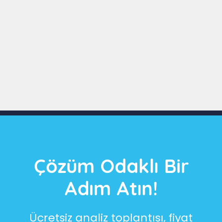
Slide 3 of 9
Çözüm Odaklı Bir
Adım Atın!
Ücretsiz analiz toplantısı, fiyat