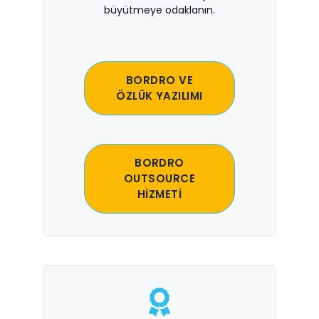
büyütmeye odaklanın.
BORDRO VE
ÖZLÜK YAZILIMI
BORDRO
OUTSOURCE
HİZMETİ