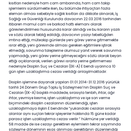
kısıtları nedeniyle ham cam ambarında, ham cam takip
işlemlerini sürdürmekte iken, bu bölümde ihtiyaçtan fazla
eleman olması sebebiyle sağlık kısıtları da dikkate alınarak, İş
Sağlığı ve Güvenliği Kurulunda davacının 22.03.2016 tarihinden
itibaren mamul cam ve barkod hattı elemanı olarak
görevlendirilmesi hususunda karar alındığı ve bu kararın yazılı
ve sözlü olarak tebliğ edildiği, davacının yazıyı tebellüğden
imtina ettiği, müteakip günlerde yeni görev yerine gitmemekte
ısrar ettiği, yeni görevinde alması gereken eğitimlere iştirak
etmediği, savunma taleplerine olumsuz yanıt vererek savunma
yapmadığı, yeni görev yerine gitmeyeceğini sözlü olarak beyan
ettiği açıklanarak, verilen görevi ısrarla yerine getirmemesi
nedeniyle Disiplin Suç ve Cezaları (EK-A) E bendi uyarınca 10
gün işten uzaklaştırma cezası verildiği anlaşılmaktadır.
Disiplin işlemine dayanak yapılan 01.01.2014-31.12.2016 yürürlük
tarihli 24.Dönem Grup Toplu İş Sözleşmesi’nin Disiplin Suç ve
Cezaları (EK-A) başlıklı maddede, sırasıyla tenbih, ihtar, ağır
ihtar, yevmiye kesme, işten uzaklaştırma ve işe son verme
biçimindeki disiplin cezalarının düzenlendiği, işten
uzaklaştırmaya ilişkin E bendinde “yukarıdaki cezaları sırasıyla
alanlar aynı suçları tekrar işleyenler hakkında 15 güne kadar
parasız işten uzaklaştırma cezası verilir.” hükmüne yer verildiği.
58.madde de ise cezayı gerektiren eylemlerin tekrar sayımında
sözleşme döneminin esas alınması gerektiğinin düzenlendiği