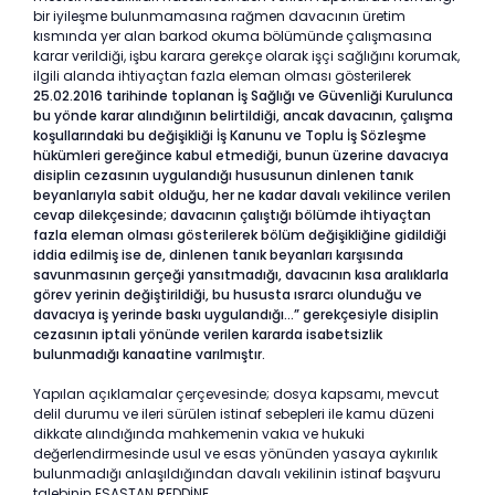
bir iyileşme bulunmamasına rağmen davacının üretim
kısmında yer alan barkod okuma bölümünde çalışmasına
karar verildiği, işbu karara gerekçe olarak işçi sağlığını korumak,
ilgili alanda ihtiyaçtan fazla eleman olması gösterilerek
25.02.2016 tarihinde toplanan İş Sağlığı ve Güvenliği Kurulunca
bu yönde karar alındığının belirtildiği, ancak davacının, çalışma
koşullarındaki bu değişikliği İş Kanunu ve Toplu İş Sözleşme
hükümleri gereğince kabul etmediği, bunun üzerine davacıya
disiplin cezasının uygulandığı hususunun dinlenen tanık
beyanlarıyla sabit olduğu, her ne kadar davalı vekilince verilen
cevap dilekçesinde; davacının çalıştığı bölümde ihtiyaçtan
fazla eleman olması gösterilerek bölüm değişikliğine gidildiği
iddia edilmiş ise de, dinlenen tanık beyanları karşısında
savunmasının gerçeği yansıtmadığı, davacının kısa aralıklarla
görev yerinin değiştirildiği, bu hususta ısrarcı olunduğu ve
davacıya iş yerinde baskı uygulandığı…” gerekçesiyle disiplin
cezasının iptali yönünde verilen kararda isabetsizlik
bulunmadığı kanaatine varılmıştır.
Yapılan açıklamalar çerçevesinde; dosya kapsamı, mevcut
delil durumu ve ileri sürülen istinaf sebepleri ile kamu düzeni
dikkate alındığında mahkemenin vakıa ve hukuki
değerlendirmesinde usul ve esas yönünden yasaya aykırılık
bulunmadığı anlaşıldığından davalı vekilinin istinaf başvuru
talebinin ESASTAN REDDİNE.