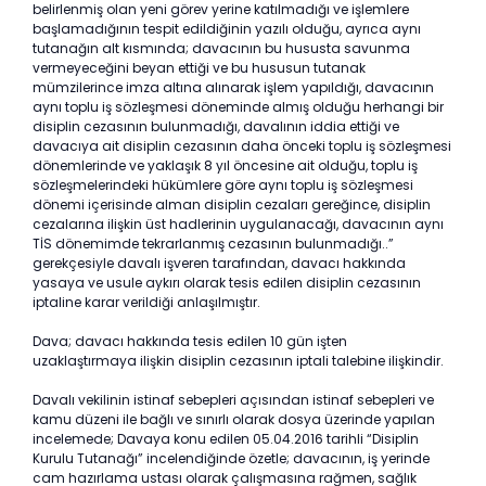
belirlenmiş olan yeni görev yerine katılmadığı ve işlemlere
başlamadığının tespit edildiğinin yazılı olduğu, ayrıca aynı
tutanağın alt kısmında; davacının bu hususta savunma
vermeyeceğini beyan ettiği ve bu hususun tutanak
mümzilerince imza altına alınarak işlem yapıldığı, davacının
aynı toplu iş sözleşmesi döneminde almış olduğu herhangi bir
disiplin cezasının bulunmadığı, davalının iddia ettiği ve
davacıya ait disiplin cezasının daha önceki toplu iş sözleşmesi
dönemlerinde ve yaklaşık 8 yıl öncesine ait olduğu, toplu iş
sözleşmelerindeki hükümlere göre aynı toplu iş sözleşmesi
dönemi içerisinde alman disiplin cezaları gereğince, disiplin
cezalarına ilişkin üst hadlerinin uygulanacağı, davacının aynı
TİS dönemimde tekrarlanmış cezasının bulunmadığı..”
gerekçesiyle davalı işveren tarafından, davacı hakkında
yasaya ve usule aykırı olarak tesis edilen disiplin cezasının
iptaline karar verildiği anlaşılmıştır.
Dava; davacı hakkında tesis edilen 10 gün işten
uzaklaştırmaya ilişkin disiplin cezasının iptali talebine ilişkindir.
Davalı vekilinin istinaf sebepleri açısından istinaf sebepleri ve
kamu düzeni ile bağlı ve sınırlı olarak dosya üzerinde yapılan
incelemede; Davaya konu edilen 05.04.2016 tarihli “Disiplin
Kurulu Tutanağı” incelendiğinde özetle; davacının, iş yerinde
cam hazırlama ustası olarak çalışmasına rağmen, sağlık