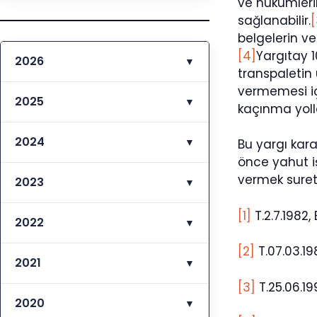
ve hükümlerin
sağlanabilir.
[
belgelerin ve
[4]
Yargıtay 1
2026
▼
transpaletin 
vermemesi iç
2025
▼
kaçınma yoll
2024
▼
Bu yargı kara
önce yahut i
vermek sureti
2023
▼
[1]
T.2.7.1982,
2022
▼
[2]
T.07.03.19
2021
▼
[3]
T.25.06.19
2020
▼