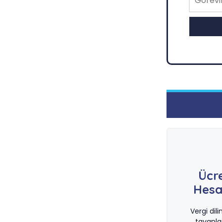
Ücr
Hesa
Vergi dil
tavanla