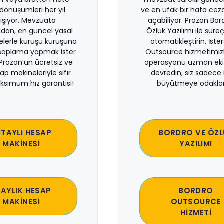
önüşümleri her yıl
ve en ufak bir hata ceza
işiyor. Mevzuata
açabiliyor. Prozon Bor
dan, en güncel yasal
Özlük Yazılımı ile süreçl
lerle kuruşu kuruşuna
otomatikleştirin. İste
saplama yapmak ister
Outsource hizmetimiz
 Prozon’un ücretsiz ve
operasyonu uzman eki
sap makineleriyle sıfır
devredin, siz sadece i
ksimum hız garantisi!
büyütmeye odaklan
ETAYLI HESAP
BORDRO VE ÖZL
MAKİNESİ
YAZILIMI
 AYLIK HESAP
BORDRO
MAKİNESİ
OUTSOURCE
HİZMETİ