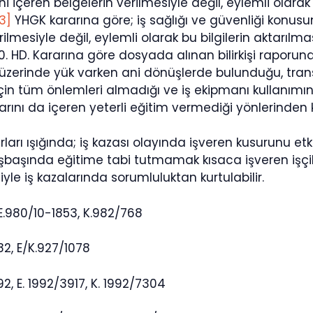
i içeren belgelerin verilmesiyle değil, eylemli olarak
3]
YHGK kararına göre; iş sağlığı ve güvenliği konusu
rilmesiyle değil, eylemli olarak bu bilgilerin aktarılm
0. HD. Kararına göre dosyada alınan bilirkişi raporun
üzerinde yük varken ani dönüşlerde bulunduğu, transp
in tüm önlemleri almadığı ve iş ekipmanı kullanımı
arını da içeren yeterli eğitim vermediği yönlerinden
rları ışığında; iş kazası olayında işveren kusurunu etk
şbaşında eğitime tabi tutmamak kısaca işveren işçil
yle iş kazalarında sorumluluktan kurtulabilir.
 E.980/10-1853, K.982/768
82, E/K.927/1078
92, E. 1992/3917, K. 1992/7304