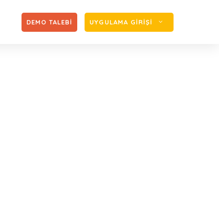
Zİ
DEMO TALEBİ
UYGULAMA GİRİŞİ
verenin Sorumlu
liği Eğitimi Vermeyen İşverenin Sorumlu
(ma)sı