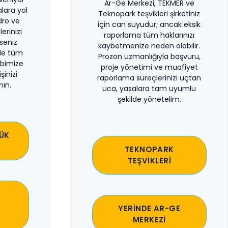
Ar-Ge Merkezi, TEKMER ve
lara yol
Teknopark teşvikleri şirketiniz
dro ve
için can suyudur; ancak eksik
erinizi
raporlama tüm haklarınızı
rseniz
kaybetmenize neden olabilir.
le tüm
Prozon uzmanlığıyla başvuru,
bimize
proje yönetimi ve muafiyet
şinizi
raporlama süreçlerinizi uçtan
ın.
uca, yasalara tam uyumlu
şekilde yönetelim.
ÜK
TEKNOPARK
TEŞVİKLERİ
YERİNDE AR-GE
MERKEZİ