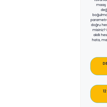
maaş d
değ
boğulma
parametre
doğru he
misiniz?
akıllı he
hata, ma
D
12