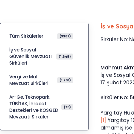
İş ve Sosya
Tüm Sirkülerler
(3367)
Sirküler No: N
İş ve Sosyal
Güvenlik Mevzuatı
(1.648)
Sirküleri
Mahmut Ak
İş ve Sosyal
Vergi ve Mali
(1.701)
17 Şubat 202
Mevzuat Sirküleri
Ar-Ge, Teknopark,
Sirküler No: 
TÜBİTAK, İhracat
(75)
Destekleri ve KOSGEB
Yargıtay Huku
Mevzuatı Sirküleri
[1]
Yargıtay 10
almamış ise 