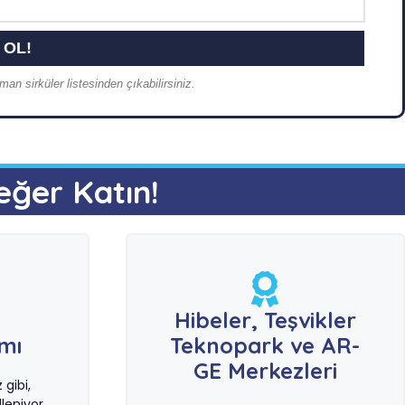
an sirküler listesinden çıkabilirsiniz.
eğer Katın!
e
Hibeler, Teşvikler
ımı
Teknopark ve AR-
GE Merkezleri
gibi,
leniyor