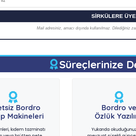
Mail adresiniz, amacı dışında kullanılmaz. Dilediğiniz zam
Süreçlerinize D
etsiz Bordro
Bordro v
p Makineleri
Özlük Yazıl
imleri, kıdem tazminatı
Yukarıda okuduğunuz 
rı veya brütten nete
mevzuat sürekli güncel