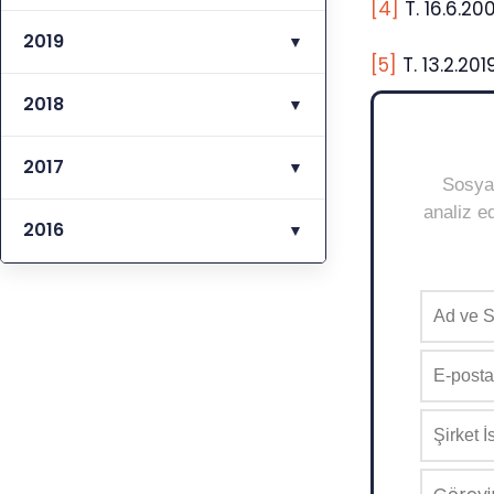
[4]
T. 16.6.20
2019
▼
[5]
T. 13.2.201
2018
▼
2017
▼
Sosyal
analiz ed
2016
▼