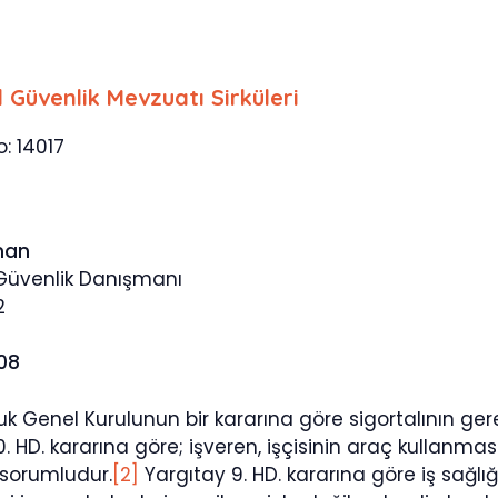
l Güvenlik Mevzuatı Sirküleri
o: 14017
man
 Güvenlik Danışmanı
2
508
k Genel Kurulunun bir kararına göre sigortalının gerekl
. HD. kararına göre; işveren, işçisinin araç kullanmas
sorumludur.
[2]
Yargıtay 9. HD. kararına göre iş sağlı