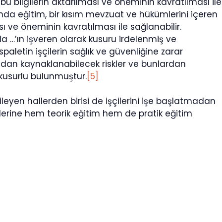
 bu bilgilerin aktarılması ve öneminin kavratılması ile
nda eğitim, bir kısım mevzuat ve hükümlerini içeren
ası ve öneminin kavratılması ile sağlanabilir.
da …’ın işveren olarak kusuru irdelenmiş ve
aletin işçilerin sağlık ve güvenliğine zarar
ndan kaynaklanabilecek riskler ve bunlardan
 kusurlu bulunmuştur.
[5]
ileyen hallerden birisi de işçilerini işe başlatmadan
erine hem teorik eğitim hem de pratik eğitim