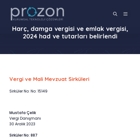
İçeriğe
atla
MENÜ
Harç, damga vergisi ve emlak vergisi,
2024 had ve tutarları belirlendi
Vergi ve Mali Mevzuat Sirküleri
Sirküler No: No: 15149
Mustafa Çelik
Vergi Danışmanı
30 Aralık 2023
Sirküler No: 887