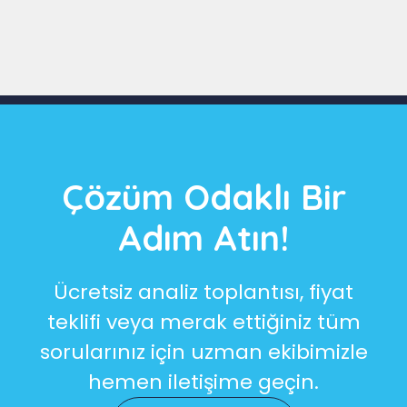
Slide 3 of 9
Çözüm Odaklı Bir
Adım Atın!
Ücretsiz analiz toplantısı, fiyat
teklifi veya merak ettiğiniz tüm
sorularınız için uzman ekibimizle
hemen iletişime geçin.