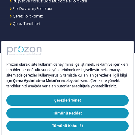
Rüşvet ve Yolsuzlukla Mücadele Politikası
Etik Davranış Politikası
Çerez Politikamız
Çerez Tercihleri
Copyright © 2026 – Prozon. Prozon markası ve
Prozon Kurumsal Teknoloji Çözümleri Anonim
Şirketi,
Proventus Danışmanlık Limited Şirketi
’nin
tescilli markası ve teknoloji şirketidir.
ISO 9001:2015
ISO/IEC 27001:2022
ISO 20000-1:2018