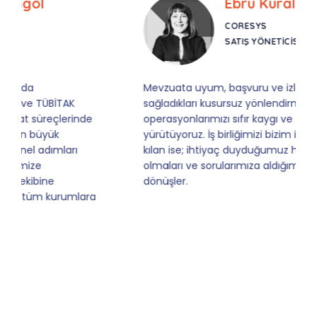
Ebru Kural
CORESYS
SATIŞ YÖNETICISI
Mevzuata uyum, başvuru ve izleme adımlarında
sağladıkları kusursuz yönlendirme sayesinde artık
operasyonlarımızı sıfır kaygı ve tam güvenle
yürütüyoruz. İş birliğimizi bizim için asıl değerli
kılan ise; ihtiyaç duyduğumuz her an ulaşılabilir
olmaları ve sorularımıza aldığımız hızlı geri
dönüşler.
Slide 4 of 9