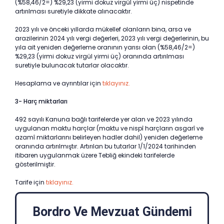
(%58,46/2=) %29,23 (yirmi dokuz virgül yirmi üç) nispetinde
artırılması suretiyle dikkate alınacaktır.
2023 yılı ve önceki yıllarda mükellef olanların bina, arsa ve
arazilerinin 2024 yılı vergi değerleri, 2023 yılı vergi değerlerinin, bu
yıla ait yeniden değerleme oranının yarısı olan (%58,46/2=)
%29,23 (yirmi dokuz virgül yirmi üç) oranında artırılması
suretiyle bulunacak tutarlar olacaktır.
Hesaplama ve ayrıntılar için
tıklayınız.
3- Harç miktarları
492 sayılı Kanuna bağlı tarifelerde yer alan ve 2023 yılında
uygulanan maktu harçlar (maktu ve nispî harçların asgarî ve
azamî miktarlarını belirleyen hadler dahil) yeniden değerleme
oranında artırılmıştır. Artırılan bu tutarlar 1/1/2024 tarihinden
itibaren uygulanmak üzere Tebliğ ekindeki tarifelerde
gösterilmiştir.
Tarife için
tıklayınız.
Bordro Ve Mevzuat Gündemi