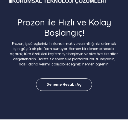
Prozon ile Hızlı ve Kolay
Başlangıç!
Prozon, iş süreçlerinizi hızlandırmak ve verimliliğinizi artırmak
için güçlü bir platform sunuyor. Hemen bir deneme hesabı
açarak, tüm özellikleri keşfetmeye başlayın ve size özel fırsatları
değerlendirin. Ücretsiz deneme ile platformumuzu keşfedin,
nasıl daha verimli çalışabileceğinizi hemen öğrenin!
Deneme Hesabı Aç