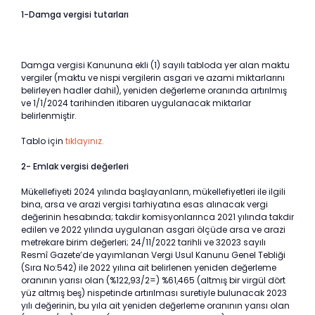
1-Damga vergisi tutarları
Damga vergisi Kanununa ekli (1) sayılı tabloda yer alan maktu
vergiler (maktu ve nispi vergilerin asgari ve azami miktarlarını
belirleyen hadler dahil), yeniden değerleme oranında artırılmış
ve 1/1/2024 tarihinden itibaren uygulanacak miktarlar
belirlenmiştir.
Tablo için
tıklayınız.
2- Emlak vergisi değerleri
Mükellefiyeti 2024 yılında başlayanların, mükellefiyetleri ile ilgili
bina, arsa ve arazi vergisi tarhiyatına esas alınacak vergi
değerinin hesabında; takdir komisyonlarınca 2021 yılında takdir
edilen ve 2022 yılında uygulanan asgari ölçüde arsa ve arazi
metrekare birim değerleri; 24/11/2022 tarihli ve 32023 sayılı
Resmî Gazete’de yayımlanan Vergi Usul Kanunu Genel Tebliği
(Sıra No:542) ile 2022 yılına ait belirlenen yeniden değerleme
oranının yarısı olan (%122,93/2=) %61,465 (altmış bir virgül dört
yüz altmış beş) nispetinde artırılması suretiyle bulunacak 2023
yılı değerinin, bu yıla ait yeniden değerleme oranının yarısı olan