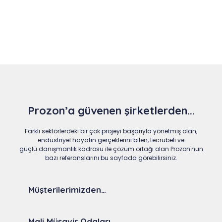
Slide 4 of 9
Prozon’a güvenen şirketlerden...
Farklı sektörlerdeki bir çok projeyi başarıyla yönetmiş olan,
endüstriyel hayatın gerçeklerini bilen, tecrübeli ve
güçlü danışmanlık kadrosu ile çözüm ortağı olan Prozon'nun
bazı referanslarını bu sayfada görebilirsiniz.
Müşterilerimizden…
Mali Müşavir Odaları