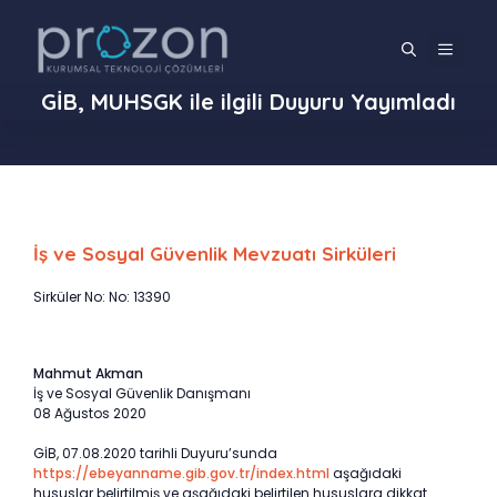
İçeriğe
atla
MENÜ
GİB, MUHSGK ile ilgili Duyuru Yayımladı
İş ve Sosyal Güvenlik Mevzuatı Sirküleri
Sirküler No: No: 13390
Mahmut Akman
İş ve Sosyal Güvenlik Danışmanı
08 Ağustos 2020
GİB, 07.08.2020 tarihli Duyuru’sunda
https://ebeyanname.gib.gov.tr/index.html
aşağıdaki
hususlar belirtilmiş ve aşağıdaki belirtilen hususlara dikkat