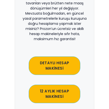
tavanları veya brütten nete maaş
dönüşümleri her yıl değişiyor.
Mevzuata boğulmadan, en güncel
yasal parametrelerle kuruşu kuruşuna
doğru hesaplama yapmak ister
misiniz? Prozon’un ücretsiz ve akıllı
hesap makineleriyle sıfır hata,
maksimum hız garantisi!
DETAYLI HESAP
MAKİNESİ
12 AYLIK HESAP
MAKİNESİ