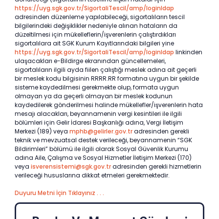
https://uyg.sgk.gov.tr/SigortaliTescil/amp/loginldap
adresinden düzenleme yapılabileceği, sigortalıların tescil
bilgilerindeki değişiklikler nedeniyle alınan hataların da
düzeltilmesi için mükelleflerin/işverenlerin çalıştırdıkları
sigortalılara ait SGK Kurum Kayıtlarındaki bilgileri yine
https://uyg.sgk.gov.tr/SigortaliTescil/amp/loginldap
linkinden
ulaşacakları e-Bildirge ekranından güncellemeleri,
sigortalıların ilgili ayda fiilen çalıştığı meslek adına ait geçerli
bir meslek kodu bilgisinin RRRR.RR formatına uygun bir şekilde
sisteme kaydedilmesi gerekmekte olup, formata uygun
olmayan ya da geçerli olmayan bir meslek kodunun
kaydedilerek gönderilmesi halinde mükellefler/işverenlerin hata
mesajı alacakları, beyannamenin vergi kesintileri ile ilgili
bölümleri için Gelir İdaresi Başkanlığı adına, Vergi İletişim
Merkezi (189) veya
mphb@gelirler.gov.tr
adresinden gerekli
teknik ve mevzuatsal destek verileceği, beyannamenin “SGK
Bildirimleri” bölümü ile ilgili olarak Sosyal Güvenlik Kurumu
adına Aile, Çalışma ve Sosyal Hizmetler İletişim Merkezi (170)
veya
isverensistemi@sgk.gov.tr
adresinden gerekli hizmetlerin
verileceği hususlarına dikkat etmeleri gerekmektedir.
Duyuru Metni İçin Tıklayınız . . .