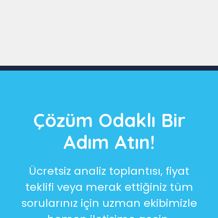
Slide 3 of 9
Çözüm Odaklı Bir
Adım Atın!
Ücretsiz analiz toplantısı, fiyat
teklifi veya merak ettiğiniz tüm
sorularınız için uzman ekibimizle