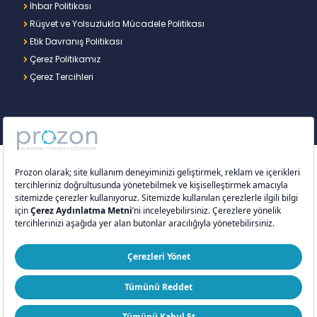
İhbar Politikası
Rüşvet ve Yolsuzlukla Mücadele Politikası
Etik Davranış Politikası
Çerez Politikamız
Çerez Tercihleri
Copyright © 2026 – Prozon. Prozon markası ve
Prozon Kurumsal Teknoloji Çözümleri Anonim
Şirketi,
Proventus Danışmanlık Limited Şirketi
’nin
tescilli markası ve teknoloji şirketidir.
ISO 9001:2015
ISO/IEC 27001:2022
ISO 20000-1:2018