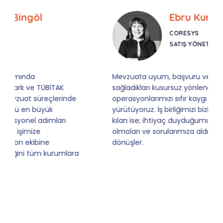
Ebru Kural
CORESYS
SATIŞ YÖNETICISI
Mevzuata uyum, başvuru ve izleme adımlarında
sağladıkları kusursuz yönlendirme sayesinde artık
operasyonlarımızı sıfır kaygı ve tam güvenle
yürütüyoruz. İş birliğimizi bizim için asıl değerli
kılan ise; ihtiyaç duyduğumuz her an ulaşılabilir
olmaları ve sorularımıza aldığımız hızlı geri
dönüşler.