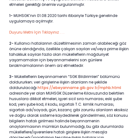
etmeleri gerektiği önemle vurgulanmıştır.
1-
MUHSGK’nın 01.08.2020 tarihi itibariyle Türkiye genelinde
uygulamaya açılmıştır.
Duyuru Metni İçin Tıklayınız . . .
2-
Kullanıcı hatalarının düzeltilmesinin zaman alabileceği göz
önüne alındığında, özellikle çalışan sayıları ve/veya prime ilişkin
tahakkuk sayıları fazla olan mükelleflerin mağduriyet
yaşamamaları için beyannamelerini son günlere
bırakmamalarının önem arz etmektedir.
3-
Mükelleflerin beyannamenin “SGK Bildirimleri” bölümünü
doldururken; veri girişlerine ilişkin alanların ne şekilde
doldurulacağı
https://ebeyanname.gib.gov.tr/mphb.html
adresinde yer alan MUHSGK Düzenleme Kılavuzunda belirtilen
hususlara dikkat etmeleri, işyeri sicil sıra numarası, eski şube
kod, yeni şube kod, il kodu, sigortalı T.C. kimlik numarası,
sigortalı adı/soyadı, gün, kazanç gibi zorunlu alanların eksiksiz
ve doğru olarak sisteme kaydedilerek gönderilmesi, söz konusu
bilgilerin hatalı girilmesi halinde beyannamenin
onaylanmasının mümkün bulunmadığı, bu gibi durumlarda
mükelleflere/işverenlere hatalı girişlere ilişkin mesajla
dönüleceği (sigortalının tesciline ilişkin hatalar için