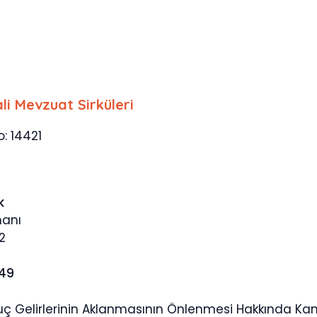
li Mevzuat Sirküleri
o: 14421
k
manı
2
449
Suç Gelirlerinin Aklanmasının Önlenmesi Hakkında K