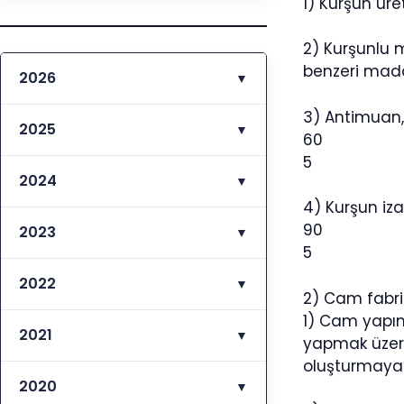
1) Kurşun üre
2) Kurşunlu 
benzeri madde
2026
▼
3) Antimuan, 
2025
▼
60
5
2024
▼
4) Kurşun izab
90
2023
▼
5
2022
▼
2) Cam fabri
1) Cam yapımı
2021
▼
yapmak üzere
oluşturmayac
2020
▼