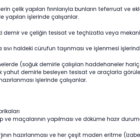
erin çelik yapılan fırınlarıyla bunların teferruat ve ek
e yapılan işlerinde çalışanlar.
ki demir ve çeliğin tesisat ve teçhizatla veya mekanik
 sıvı haldeki cürufun taşınması ve işlenmesi işlerind
lerde (soğuk demirle çalışılan haddehaneler hariç),
ik yahut demirle besleyen tesisat ve araçlarla görül
hazırlanması işlerinde çalışanlar.
rikaları
ıp ve maçalarının yapılması ve döküme hazır duruma g
jının hazırlanması ve her çeşit maden eritme (izabe)