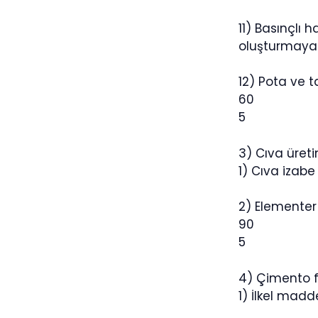
11) Basınçlı 
oluşturmayac
12) Pota ve t
60
5
3) Cıva üretim
1) Cıva izabe 
2) Elementer
90
5
4) Çimento f
1) İlkel madd