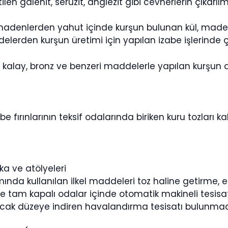
tilen galenit, serüzit, anglezit gibi cevherlerin çıkarı
madenlerden yahut içinde kurşun bulunan kül, maden 
lerden kurşun üretimi için yapılan izabe işlerinde ç
kalay, bronz ve benzeri maddelerle yapılan kurşun al
e fırınlarının teksif odalarında biriken kuru tozları ka
ka ve atölyeleri
nda kullanılan ilkel maddeleri toz haline getirme, el
 tam kapalı odalar içinde otomatik makineli tesisat 
ak düzeye indiren havalandırma tesisatı bulunmadığ