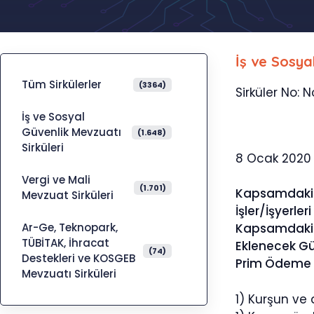
İş ve Sosya
Tüm Sirkülerler
(3364)
Sirküler No: N
İş ve Sosyal
Güvenlik Mevzuatı
(1.648)
Sirküleri
8 Ocak 2020
Vergi ve Mali
(1.701)
Kapsamdaki
Mevzuat Sirküleri
İşler/İşyerleri
Ar-Ge, Teknopark,
Kapsamdaki S
TÜBİTAK, İhracat
Eklenecek Gü
(74)
Destekleri ve KOSGEB
Prim Ödeme G
Mevzuatı Sirküleri
1) Kurşun ve a