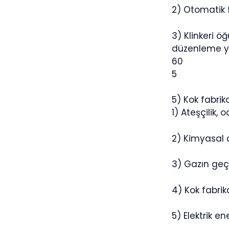
2) Otomatik f
3) Klinkeri ö
düzenleme ya
60
5
5) Kok fabrik
1) Ateşçilik,
2) Kimyasal a
3) Gazın geçt
4) Kok fabrik
5) Elektrik e