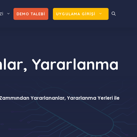
Zİ
DEMO TALEBİ
UYGULAMA GİRİŞİ
nlar, Yararlanma
t Zammından Yararlananlar, Yararlanma Yerleri ile