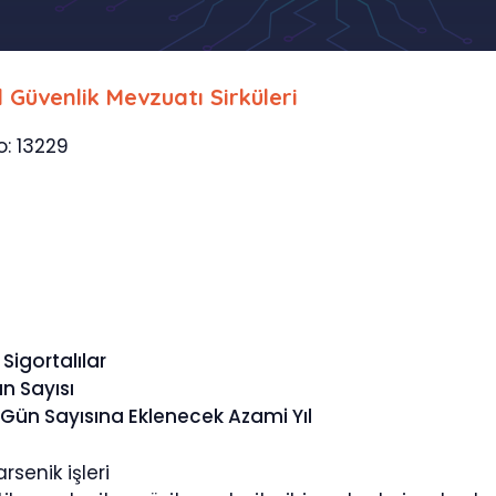
l Güvenlik Mevzuatı Sirküleri
o: 13229
igortalılar
n Sayısı
ün Sayısına Eklenecek Azami Yıl
rsenik işleri