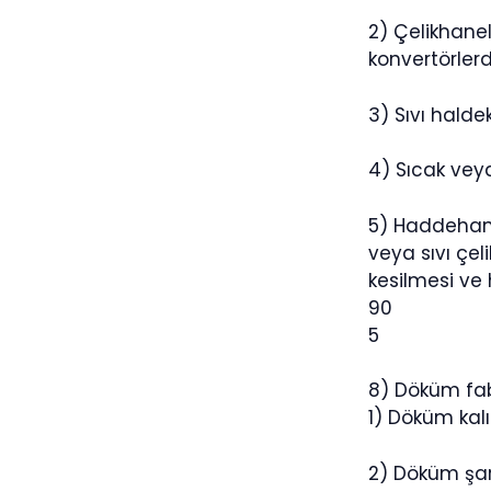
2) Çelikhanel
konvertörlerd
3) Sıvı halde
4) Sıcak veya
5) Haddehane
veya sıvı çel
kesilmesi ve 
90
5
8) Döküm fab
1) Döküm kal
2) Döküm şar