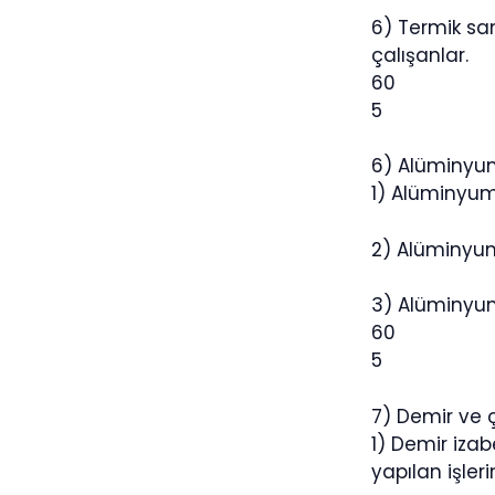
6) Termik san
çalışanlar.
60
5
6) Alüminyum
1) Alüminyum 
2) Alüminyum
3) Alüminyum
60
5
7) Demir ve ç
1) Demir izab
yapılan işler