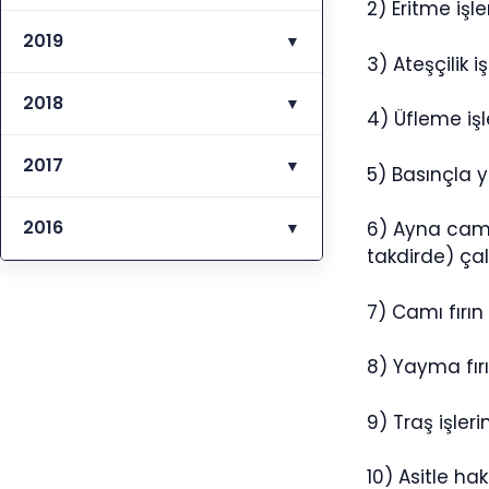
2) Eritme işl
2019
▼
3) Ateşçilik i
2018
▼
4) Üfleme iş
2017
▼
5) Basınçla y
2016
6) Ayna camı
▼
takdirde) çal
7) Camı fırın
8) Yayma fırı
9) Traş işleri
10) Asitle ha