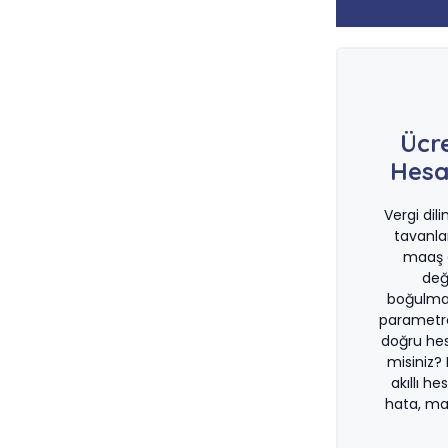
Ücr
Hesa
Vergi dil
tavanla
maaş d
değ
boğulma
parametre
doğru he
misiniz?
akıllı he
hata, ma