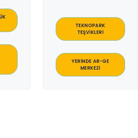
ÜK
TEKNOPARK
TEŞVİKLERİ
YERİNDE AR-GE
MERKEZİ