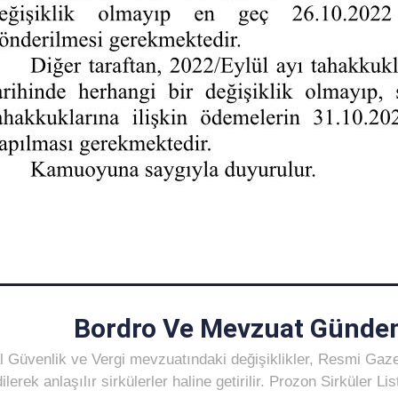
Bordro Ve Mevzuat Gündem
 Güvenlik ve Vergi mevzuatındaki değişiklikler, Resmi Gaz
ilerek anlaşılır sirkülerler haline getirilir. Prozon Sirküler 