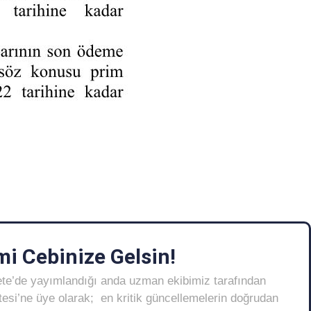
i Cebinize Gelsin!
ete’de yayımlandığı anda uzman ekibimiz tarafından
Listesi’ne üye olarak; en kritik güncellemelerin doğrudan