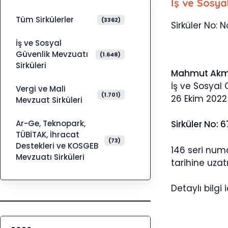
İş ve Sosya
Tüm Sirkülerler
(3362)
Sirküler No: 
İş ve Sosyal
Güvenlik Mevzuatı
(1.648)
Sirküleri
Mahmut Ak
İş ve Sosyal
Vergi ve Mali
(1.701)
26 Ekim 2022
Mevzuat Sirküleri
Ar-Ge, Teknopark,
Sirküler No: 
TÜBİTAK, İhracat
(73)
Destekleri ve KOSGEB
146 seri numa
Mevzuatı Sirküleri
tarihine uzatı
Detaylı bilgi i