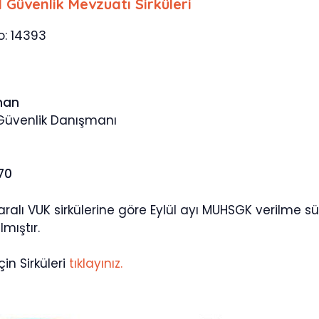
l Güvenlik Mevzuatı Sirküleri
No: 14393
man
 Güvenlik Danışmanı
670
ralı VUK sirkülerine göre Eylül ayı MUHSGK verilme s
lmıştır.
çin Sirküleri
tıklayınız.