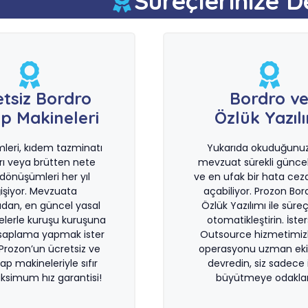
Süreçlerinize D
etsiz Bordro
Bordro v
p Makineleri
Özlük Yazıl
imleri, kıdem tazminatı
Yukarıda okuduğunuz 
rı veya brütten nete
mevzuat sürekli güncel
önüşümleri her yıl
ve en ufak bir hata ceza
işiyor. Mevzuata
açabiliyor. Prozon Bor
dan, en güncel yasal
Özlük Yazılımı ile süreçl
lerle kuruşu kuruşuna
otomatikleştirin. İste
saplama yapmak ister
Outsource hizmetimiz
 Prozon’un ücretsiz ve
operasyonu uzman eki
sap makineleriyle sıfır
devredin, siz sadece i
ksimum hız garantisi!
büyütmeye odaklan