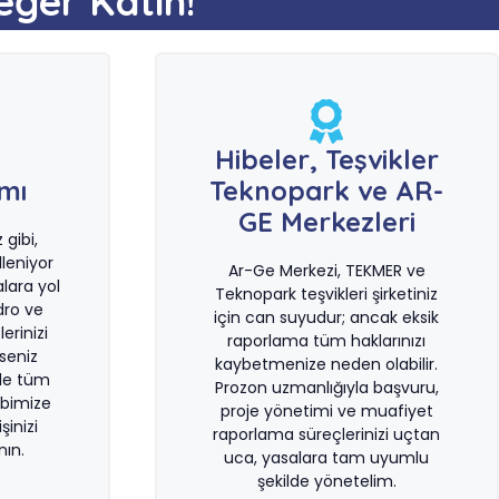
eğer Katın!
e
Hibeler, Teşvikler
ımı
Teknopark ve AR-
GE Merkezleri
gibi,
leniyor
Ar-Ge Merkezi, TEKMER ve
lara yol
Teknopark teşvikleri şirketiniz
dro ve
için can suyudur; ancak eksik
erinizi
raporlama tüm haklarınızı
rseniz
kaybetmenize neden olabilir.
le tüm
Prozon uzmanlığıyla başvuru,
bimize
proje yönetimi ve muafiyet
şinizi
raporlama süreçlerinizi uçtan
ın.
uca, yasalara tam uyumlu
şekilde yönetelim.