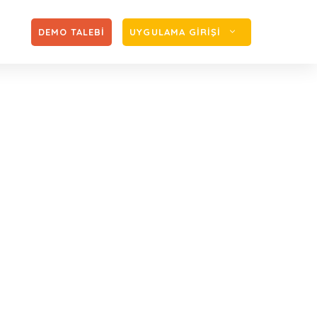
Zİ
DEMO TALEBİ
UYGULAMA GİRİŞİ
2 Gün Uzatıldı
Eylül Ayı MUHSGK Verilme Süresi 2 Gün Uzatıldı