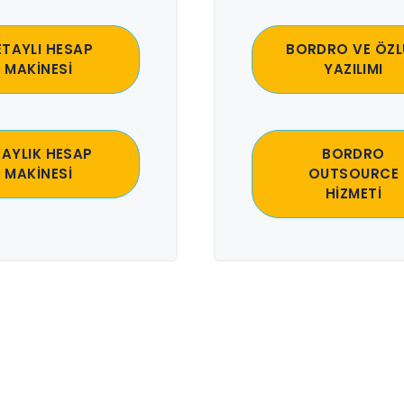
ETAYLI HESAP
BORDRO VE ÖZL
MAKİNESİ
YAZILIMI
 AYLIK HESAP
BORDRO
MAKİNESİ
OUTSOURCE
HİZMETİ