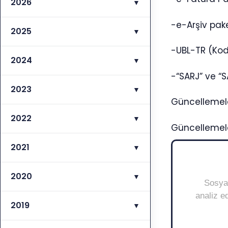
2026
▼
-e-Arşiv pake
2025
▼
-UBL-TR (Kod 
2024
▼
-“SARJ” ve “S
2023
▼
Güncellemeler
2022
▼
Güncellemele
2021
▼
2020
▼
Sosyal
analiz ed
2019
▼