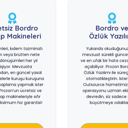
etsiz Bordro
Bordro v
p Makineleri
Özlük Yazıl
imleri, kıdem tazminatı
Yukarıda okuduğunuz 
rı veya brütten nete
mevzuat sürekli güncel
önüşümleri her yıl
ve en ufak bir hata ceza
işiyor. Mevzuata
açabiliyor. Prozon Bor
dan, en güncel yasal
Özlük Yazılımı ile süreçl
lerle kuruşu kuruşuna
otomatikleştirin. İste
saplama yapmak ister
Outsource hizmetimiz
 Prozon’un ücretsiz ve
operasyonu uzman eki
sap makineleriyle sıfır
devredin, siz sadece i
ksimum hız garantisi!
büyütmeye odaklan