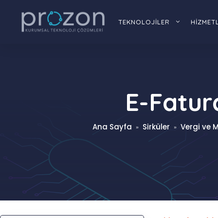
İçeriğe
atla
TEKNOLOJİLER
HİZMET
E-Fatur
Ana Sayfa
Sirküler
Vergi ve M
»
»