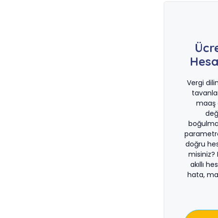
Ücr
Hesa
Vergi dil
tavanla
maaş d
değ
boğulma
parametre
doğru he
misiniz?
akıllı he
hata, ma