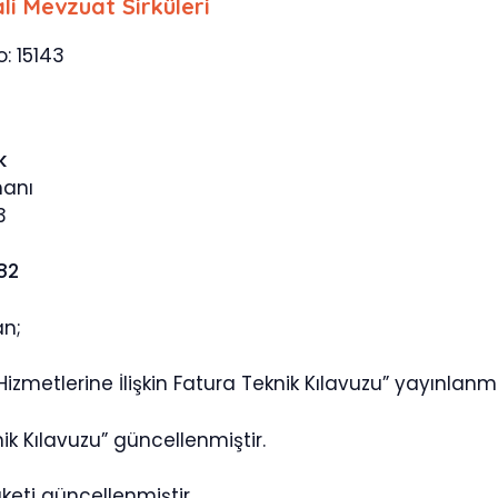
li Mevzuat Sirküleri
o: 15143
k
manı
3
882
an;
 Hizmetlerine İlişkin Fatura Teknik Kılavuzu” yayınlanmı
ik Kılavuzu” güncellenmiştir.
keti güncellenmiştir.