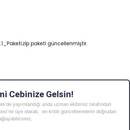
.1_Paketi.zip paketi güncellenmiştir.
i Cebinize Gelsin!
ete’de yayımlandığı anda uzman ekibimiz tarafından
Listesi’ne üye olarak; en kritik güncellemelerin doğrudan
layabilirsiniz.