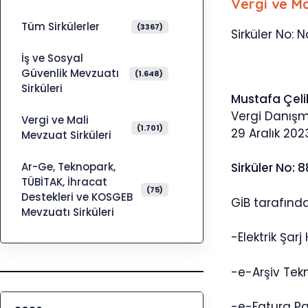
Vergi ve Ma
Tüm Sirkülerler
(3367)
Sirküler No: N
İş ve Sosyal
Güvenlik Mevzuatı
(1.648)
Sirküleri
Mustafa Çeli
Vergi Danış
Vergi ve Mali
(1.701)
29 Aralık 202
Mevzuat Sirküleri
Ar-Ge, Teknopark,
Sirküler No: 
TÜBİTAK, İhracat
(75)
Destekleri ve KOSGEB
GİB tarafınd
Mevzuatı Sirküleri
-Elektrik Şarj
-e-Arşiv Tekn
-e-Fatura Pa