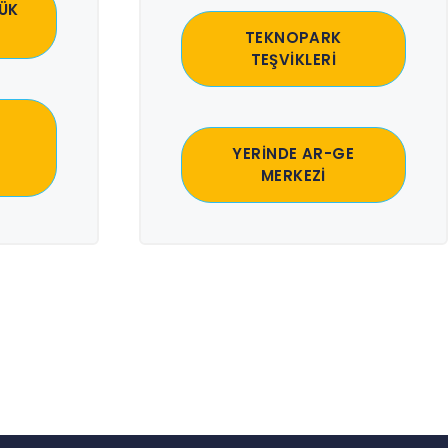
ÜK
TEKNOPARK
TEŞVİKLERİ
YERİNDE AR-GE
MERKEZİ