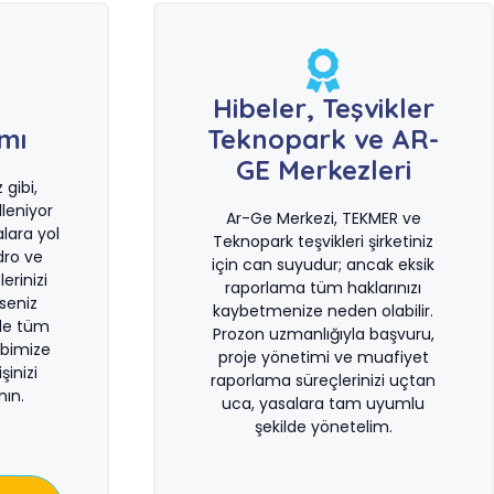
e
Hibeler, Teşvikler
ımı
Teknopark ve AR-
GE Merkezleri
gibi,
leniyor
Ar-Ge Merkezi, TEKMER ve
lara yol
Teknopark teşvikleri şirketiniz
dro ve
için can suyudur; ancak eksik
erinizi
raporlama tüm haklarınızı
rseniz
kaybetmenize neden olabilir.
le tüm
Prozon uzmanlığıyla başvuru,
bimize
proje yönetimi ve muafiyet
şinizi
raporlama süreçlerinizi uçtan
ın.
uca, yasalara tam uyumlu
şekilde yönetelim.