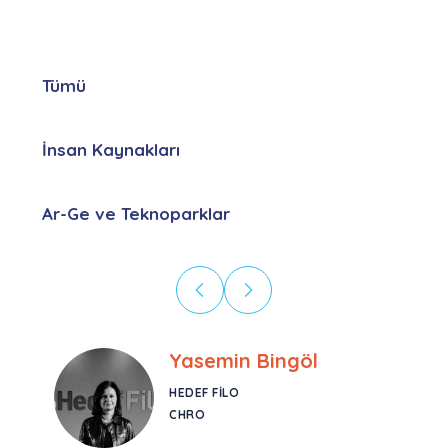
Tümü
İnsan Kaynakları
Ar-Ge ve Teknoparklar
Ebru Kural
CORESYS
SATIŞ YÖNETICISI