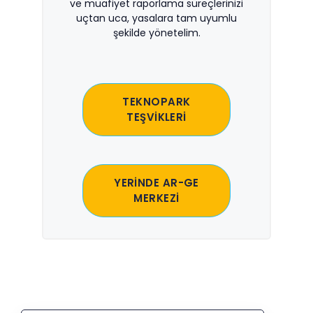
ve muafiyet raporlama süreçlerinizi
uçtan uca, yasalara tam uyumlu
şekilde yönetelim.
TEKNOPARK
TEŞVİKLERİ
YERİNDE AR-GE
MERKEZİ