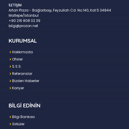
İLETİŞİM
Artan Plaza - Bağlarbaşı, Feyzullah Cd. No:140, Kat:5 34844
Maltepe/İstanbul
+90 216 808 02 39
bilgi@prozon.net
KURUMSAL
Hakkımızda
Ofisler
S.S.S.
Referanslar
Bizden Haberler
Kariyer
BİLGİ EDİNİN
Bilgi Bankası
Sirküler