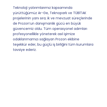
Mevzuata uyum, başvuru ve izleme adımlarında
sağladıkları kusursuz yönlendirme sayesinde artık
operasyonlarımızı sıfır kaygı ve tam güvenle
yürütüyoruz. İş birliğimizi bizim için asıl değerli
kılan ise; ihtiyaç duyduğumuz her an ulaşılabilir
olmaları ve sorularımıza aldığımız hızlı geri
dönüşler.
Slide 4 of 9