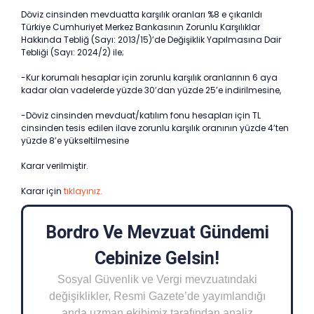
Döviz cinsinden mevduatta karşılık oranları %8 e çıkarıldı
Türkiye Cumhuriyet Merkez Bankasının Zorunlu Karşılıklar
Hakkında Tebliğ (Sayı: 2013/15)’de Değişiklik Yapılmasına Dair
Tebliği (Sayı: 2024/2) ile;
-Kur korumalı hesaplar için zorunlu karşılık oranlarının 6 aya
kadar olan vadelerde yüzde 30’dan yüzde 25’e indirilmesine,
-Döviz cinsinden mevduat/katılım fonu hesapları için TL
cinsinden tesis edilen ilave zorunlu karşılık oranının yüzde 4’ten
yüzde 8’e yükseltilmesine
Karar verilmiştir.
Karar için
tıklayınız.
Bordro Ve Mevzuat Gündemi
Cebinize Gelsin!
Sosyal Güvenlik ve Vergi mevzuatındaki
değişiklikler, Resmi Gazete’de yayımlandığı
anda uzman ekibimiz tarafından analiz