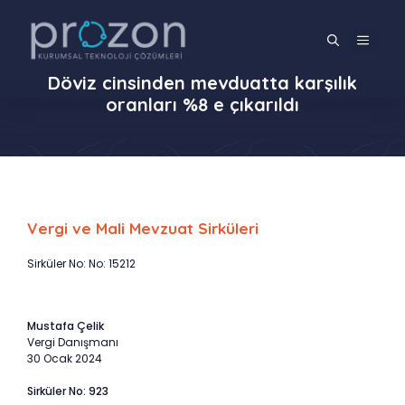
İçeriğe
atla
MENÜ
Döviz cinsinden mevduatta karşılık
oranları %8 e çıkarıldı
Vergi ve Mali Mevzuat Sirküleri
Sirküler No: No: 15212
Mustafa Çelik
Vergi Danışmanı
30 Ocak 2024
Sirküler No: 923