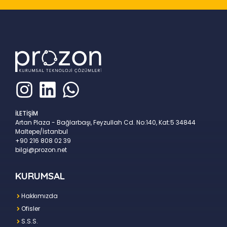
İLETİŞİM
Artan Plaza - Bağlarbaşı, Feyzullah Cd. No:140, Kat:5 34844
Maltepe/İstanbul
+90 216 808 02 39
bilgi@prozon.net
KURUMSAL
Hakkımızda
Ofisler
S.S.S.