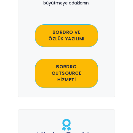
büyütmeye odaklanın.
BORDRO VE
ÖZLÜK YAZILIMI
BORDRO
OUTSOURCE
HİZMETİ