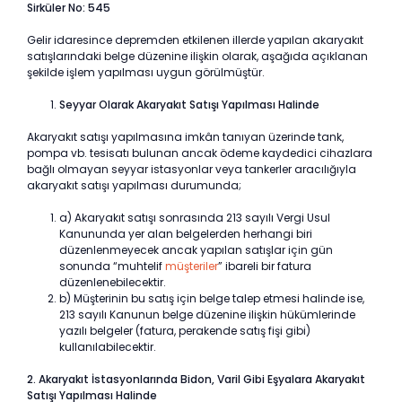
Sirküler No: 545
Gelir idaresince depremden etkilenen illerde yapılan akaryakıt
satışlarındaki belge düzenine ilişkin olarak, aşağıda açıklanan
şekilde işlem yapılması uygun görülmüştür.
Seyyar Olarak Akaryakıt Satışı Yapılması Halinde
Akaryakıt satışı yapılmasına imkân tanıyan üzerinde tank,
pompa vb. tesisatı bulunan ancak ödeme kaydedici cihazlara
bağlı olmayan seyyar istasyonlar veya tankerler aracılığıyla
akaryakıt satışı yapılması durumunda;
a) Akaryakıt satışı sonrasında 213 sayılı Vergi Usul
Kanununda yer alan belgelerden herhangi biri
düzenlenmeyecek ancak yapılan satışlar için gün
sonunda “muhtelif
müşteriler
” ibareli bir fatura
düzenlenebilecektir.
b) Müşterinin bu satış için belge talep etmesi halinde ise,
213 sayılı Kanunun belge düzenine ilişkin hükümlerinde
yazılı belgeler (fatura, perakende satış fişi gibi)
kullanılabilecektir.
2. Akaryakıt İstasyonlarında Bidon, Varil Gibi Eşyalara Akaryakıt
Satışı Yapılması Halinde