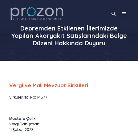
İçeriğe
atla
MENÜ
Depremden Etkilenen İllerimizde
Yapılan Akaryakıt Satışlarındaki Belge
Düzeni Hakkında Duyuru
Vergi ve Mali Mevzuat Sirküleri
Sirküler No: No: 14577
Mustafa Çelik
Vergi Danışmanı
11 Şubat 2023