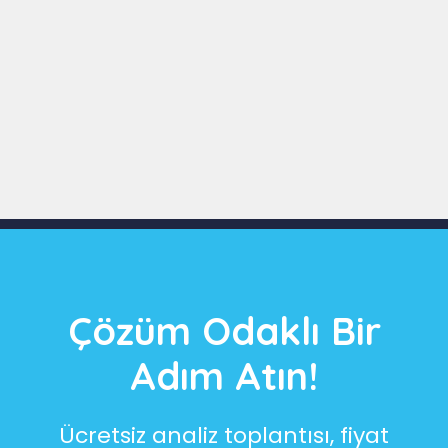
Slide 3 of 9
Çözüm Odaklı Bir
Adım Atın!
Ücretsiz analiz toplantısı, fiyat