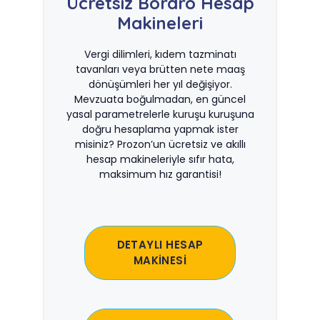
Ücretsiz Bordro Hesap
Makineleri
Vergi dilimleri, kıdem tazminatı
tavanları veya brütten nete maaş
dönüşümleri her yıl değişiyor.
Mevzuata boğulmadan, en güncel
yasal parametrelerle kuruşu kuruşuna
doğru hesaplama yapmak ister
misiniz? Prozon’un ücretsiz ve akıllı
hesap makineleriyle sıfır hata,
maksimum hız garantisi!
DETAYLI HESAP
MAKİNESİ