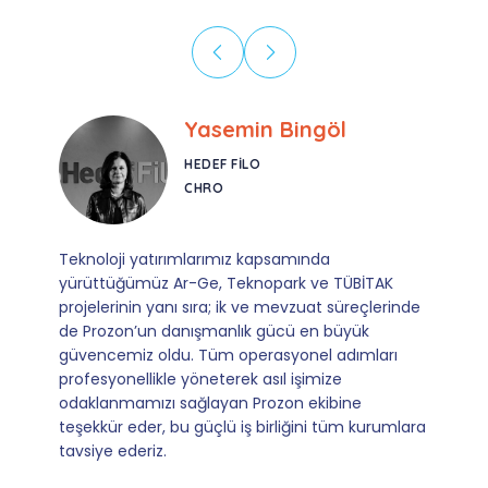
Ebru Kural
CORESYS
SATIŞ YÖNETICISI
Mevzuata uyum, başvuru ve izleme adımlarında
sağladıkları kusursuz yönlendirme sayesinde artık
operasyonlarımızı sıfır kaygı ve tam güvenle
yürütüyoruz. İş birliğimizi bizim için asıl değerli
kılan ise; ihtiyaç duyduğumuz her an ulaşılabilir
olmaları ve sorularımıza aldığımız hızlı geri
dönüşler.