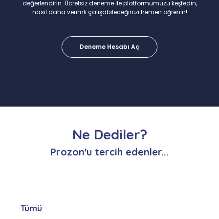
değerlendirin. Ücretsiz deneme ile platformumuzu keşfedin,
nasıl daha verimli çalışabileceğinizi hemen öğrenin!
Deneme Hesabı Aç
Ne Dediler?
Prozon'u tercih edenler...
Tümü