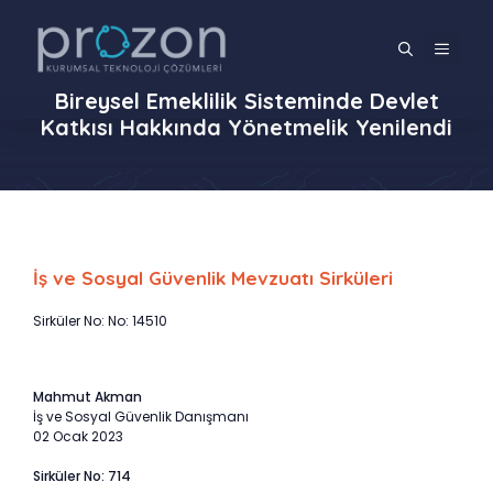
İçeriğe
atla
MENÜ
Bireysel Emeklilik Sisteminde Devlet
Katkısı Hakkında Yönetmelik Yenilendi
İş ve Sosyal Güvenlik Mevzuatı Sirküleri
Sirküler No: No: 14510
Mahmut Akman
İş ve Sosyal Güvenlik Danışmanı
02 Ocak 2023
Sirküler No: 714