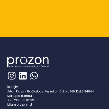
Slide 2 of 9
İLETİŞİM
Artan Plaza - Bağlarbaşı, Feyzullah Cd. No:140, Kat:5 34844
Maltepe/İstanbul
+90 216 808 02 39
bilgi@prozon.net