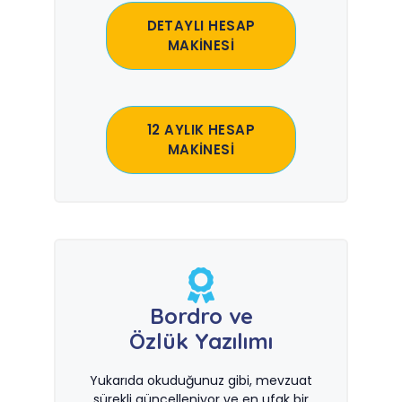
DETAYLI HESAP
MAKİNESİ
12 AYLIK HESAP
MAKİNESİ
Bordro ve
Özlük Yazılımı
Yukarıda okuduğunuz gibi, mevzuat
sürekli güncelleniyor ve en ufak bir