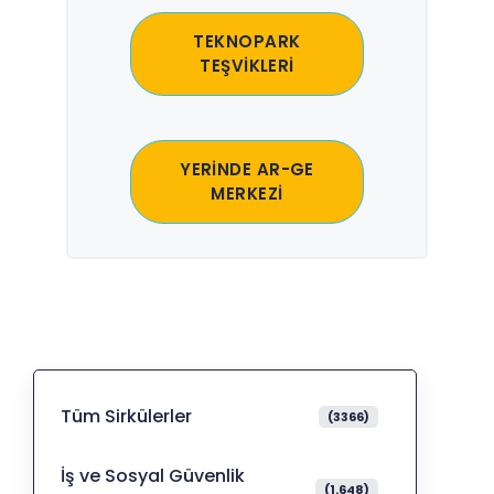
TEKNOPARK
TEŞVİKLERİ
YERİNDE AR-GE
MERKEZİ
Tüm Sirkülerler
(3366)
İş ve Sosyal Güvenlik
(1.648)