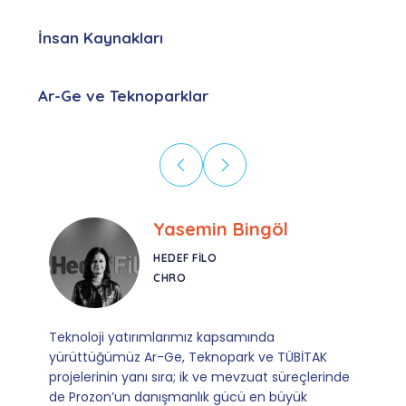
İnsan Kaynakları
Ar-Ge ve Teknoparklar
Ebru Kural
CORESYS
SATIŞ YÖNETICISI
Mevzuata uyum, başvuru ve izleme adımlarında
sağladıkları kusursuz yönlendirme sayesinde artık
operasyonlarımızı sıfır kaygı ve tam güvenle
yürütüyoruz. İş birliğimizi bizim için asıl değerli