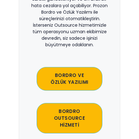
hata cezalara yol açabiliyor. Prozon
Bordro ve Özlük Yazılımı ile
süreçlerinizi otomatikleştirin.
İsterseniz Outsource hizmetimizle
tüm operasyonu uzman ekibimize
devredin, siz sadece işinizi
büyütmeye odaklanın.
BORDRO VE
ÖZLÜK YAZILIMI
BORDRO
OUTSOURCE
HİZMETİ