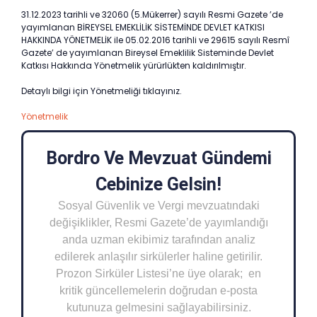
31.12.2023 tarihli ve 32060 (5.Mükerrer) sayılı Resmi Gazete ’de
yayımlanan BİREYSEL EMEKLİLİK SİSTEMİNDE DEVLET KATKISI
HAKKINDA YÖNETMELİK ile 05.02.2016 tarihli ve 29615 sayılı Resmî
Gazete’ de yayımlanan Bireysel Emeklilik Sisteminde Devlet
Katkısı Hakkında Yönetmelik yürürlükten kaldırılmıştır.
Detaylı bilgi için Yönetmeliği tıklayınız.
Yönetmelik
Bordro Ve Mevzuat Gündemi
Cebinize Gelsin!
Sosyal Güvenlik ve Vergi mevzuatındaki
değişiklikler, Resmi Gazete’de yayımlandığı
anda uzman ekibimiz tarafından analiz
edilerek anlaşılır sirkülerler haline getirilir.
Prozon Sirküler Listesi’ne üye olarak; en
kritik güncellemelerin doğrudan e-posta
kutunuza gelmesini sağlayabilirsiniz.