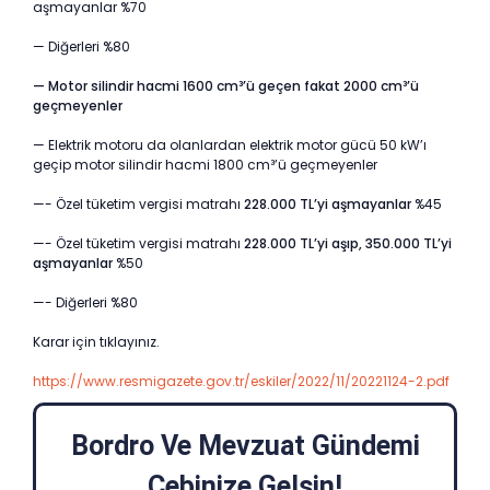
aşmayanlar %70
— Diğerleri %80
— Motor silindir hacmi 1600 cm³’ü geçen fakat 2000 cm³’ü
geçmeyenler
— Elektrik motoru da olanlardan elektrik motor gücü 50 kW’ı
geçip motor silindir hacmi 1800 cm³’ü geçmeyenler
—- Özel tüketim vergisi matrahı
228.000 TL’yi aşmayanlar
%45
—- Özel tüketim vergisi matrahı
228.000 TL’yi aşıp, 350.000 TL’yi
aşmayanlar
%50
—- Diğerleri %80
Karar için tıklayınız.
https://www.resmigazete.gov.tr/eskiler/2022/11/20221124-2.pdf
Bordro Ve Mevzuat Gündemi
Cebinize Gelsin!