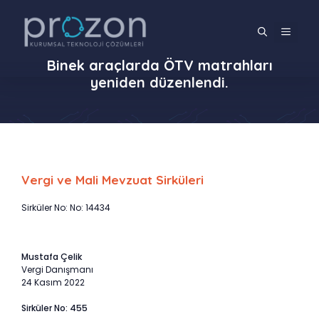
İçeriğe
atla
MENÜ
Binek araçlarda ÖTV matrahları
yeniden düzenlendi.
Vergi ve Mali Mevzuat Sirküleri
Sirküler No: No: 14434
Mustafa Çelik
Vergi Danışmanı
24 Kasım 2022
Sirküler No: 455