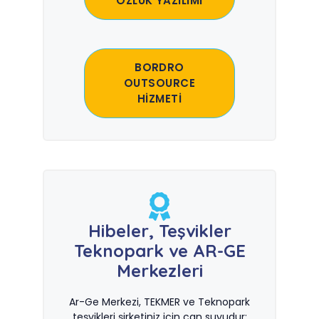
ÖZLÜK YAZILIMI
BORDRO
OUTSOURCE
HİZMETİ
Hibeler, Teşvikler
Teknopark ve AR-GE
Merkezleri
Ar-Ge Merkezi, TEKMER ve Teknopark
teşvikleri şirketiniz için can suyudur;