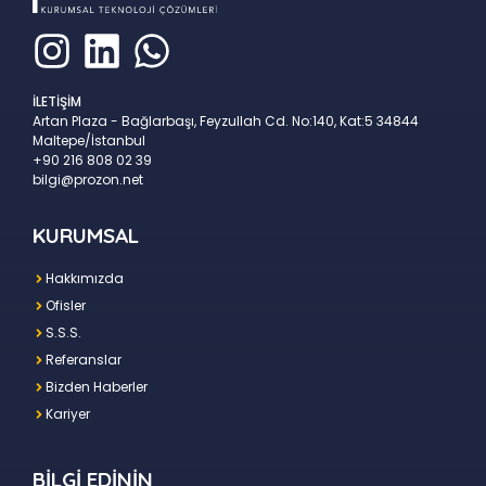
İLETİŞİM
Artan Plaza - Bağlarbaşı, Feyzullah Cd. No:140, Kat:5 34844
Maltepe/İstanbul
+90 216 808 02 39
bilgi@prozon.net
KURUMSAL
Hakkımızda
Ofisler
S.S.S.
Referanslar
Bizden Haberler
Kariyer
BİLGİ EDİNİN