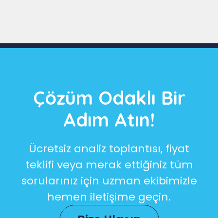
Çözüm Odaklı Bir
Adım Atın!
Ücretsiz analiz toplantısı, fiyat
teklifi veya merak ettiğiniz tüm
sorularınız için uzman ekibimizle
hemen iletişime geçin.