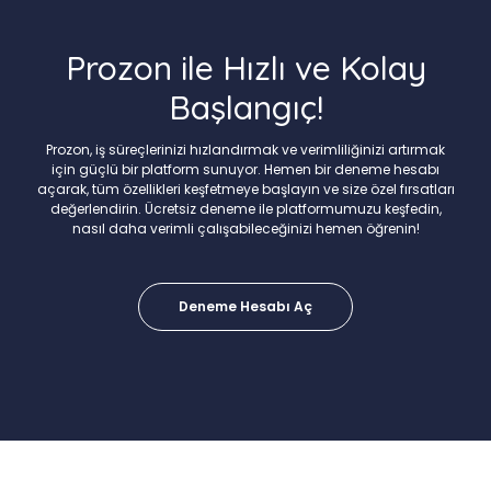
Prozon ile Hızlı ve Kolay
Başlangıç!
Prozon, iş süreçlerinizi hızlandırmak ve verimliliğinizi artırmak
için güçlü bir platform sunuyor. Hemen bir deneme hesabı
açarak, tüm özellikleri keşfetmeye başlayın ve size özel fırsatları
değerlendirin. Ücretsiz deneme ile platformumuzu keşfedin,
nasıl daha verimli çalışabileceğinizi hemen öğrenin!
Deneme Hesabı Aç