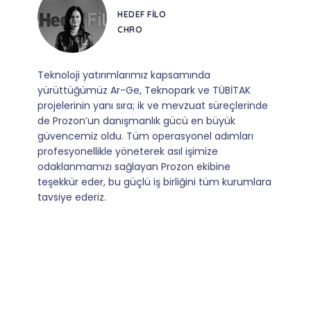
CORESYS
SATIŞ YÖNETICISI
Mevzuata uyum, başvuru ve izleme adımlarında
sağladıkları kusursuz yönlendirme sayesinde artık
operasyonlarımızı sıfır kaygı ve tam güvenle
yürütüyoruz. İş birliğimizi bizim için asıl değerli
kılan ise; ihtiyaç duyduğumuz her an ulaşılabilir
olmaları ve sorularımıza aldığımız hızlı geri
dönüşler.
Slide 4 of 9