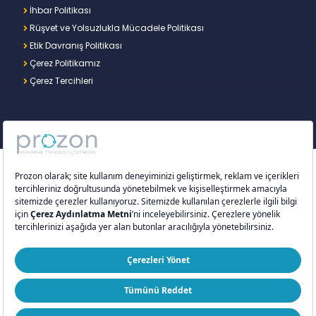
İhbar Politikası
Rüşvet ve Yolsuzlukla Mücadele Politikası
Etik Davranış Politikası
Çerez Politikamız
Çerez Tercihleri
Copyright © 2026 – Prozon. Prozon markası ve
Prozon Kurumsal Teknoloji Çözümleri Anonim
Şirketi,
Proventus Danışmanlık Limited Şirketi
’nin
tescilli markası ve teknoloji şirketidir.
ISO 9001:2015
ISO/IEC 27001:2022
ISO 20000-1:2018