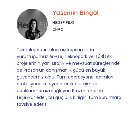
Ebru Kural
CORESYS
SATIŞ YÖNETICISI
Mevzuata uyum, başvuru ve izleme adımlarında
sağladıkları kusursuz yönlendirme sayesinde artık
operasyonlarımızı sıfır kaygı ve tam güvenle
yürütüyoruz. İş birliğimizi bizim için asıl değerli
kılan ise; ihtiyaç duyduğumuz her an ulaşılabilir
olmaları ve sorularımıza aldığımız hızlı geri
dönüşler.