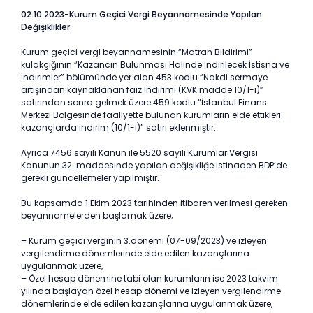
02.10.2023-Kurum Geçici Vergi Beyannamesinde Yapılan
Değişiklikler
Kurum geçici vergi beyannamesinin “Matrah Bildirimi”
kulakçığının “Kazancın Bulunması Halinde İndirilecek İstisna ve
İndirimler” bölümünde yer alan 453 kodlu “Nakdi sermaye
artışından kaynaklanan faiz indirimi (KVK madde 10/1-ı)”
satırından sonra gelmek üzere 459 kodlu “İstanbul Finans
Merkezi Bölgesinde faaliyette bulunan kurumların elde ettikleri
kazançlarda indirim (10/1-i)” satırı eklenmiştir.
Ayrıca 7456 sayılı Kanun ile 5520 sayılı Kurumlar Vergisi
Kanunun 32. maddesinde yapılan değişikliğe istinaden BDP’de
gerekli güncellemeler yapılmıştır.
Bu kapsamda 1 Ekim 2023 tarihinden itibaren verilmesi gereken
beyannamelerden başlamak üzere;
– Kurum geçici verginin 3.dönemi (07-09/2023) ve izleyen
vergilendirme dönemlerinde elde edilen kazançlarına
uygulanmak üzere,
– Özel hesap dönemine tabi olan kurumların ise 2023 takvim
yılında başlayan özel hesap dönemi ve izleyen vergilendirme
dönemlerinde elde edilen kazançlarına uygulanmak üzere,