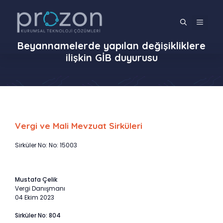
İçeriğe
atla
MENÜ
Beyannamelerde yapılan değişikliklere
ilişkin GİB duyurusu
Vergi ve Mali Mevzuat Sirküleri
Sirküler No: No: 15003
Mustafa Çelik
Vergi Danışmanı
04 Ekim 2023
Sirküler No: 804