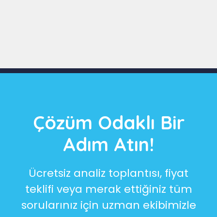
Slide 3 of 9
Çözüm Odaklı Bir
Adım Atın!
Ücretsiz analiz toplantısı, fiyat
teklifi veya merak ettiğiniz tüm
sorularınız için uzman ekibimizle