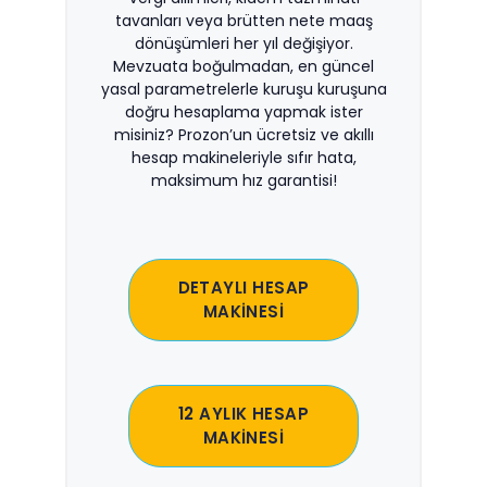
tavanları veya brütten nete maaş
dönüşümleri her yıl değişiyor.
Mevzuata boğulmadan, en güncel
yasal parametrelerle kuruşu kuruşuna
doğru hesaplama yapmak ister
misiniz? Prozon’un ücretsiz ve akıllı
hesap makineleriyle sıfır hata,
maksimum hız garantisi!
DETAYLI HESAP
MAKİNESİ
12 AYLIK HESAP
MAKİNESİ