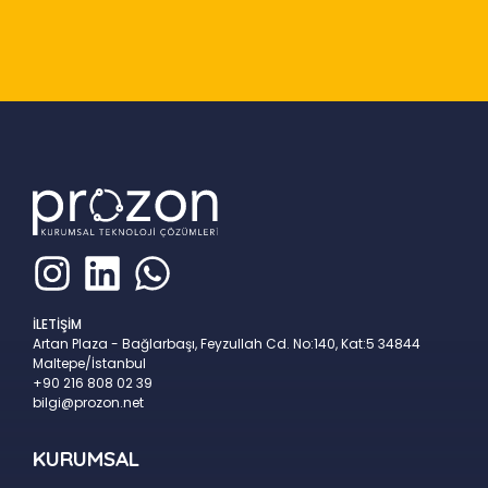
Slide 2 of 9
İLETİŞİM
Artan Plaza - Bağlarbaşı, Feyzullah Cd. No:140, Kat:5 34844
Maltepe/İstanbul
+90 216 808 02 39
bilgi@prozon.net
KURUMSAL