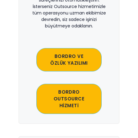
süreçlerinizi otomatikleştirin.
İsterseniz Outsource hizmetimizle
tüm operasyonu uzman ekibimize
devredin, siz sadece işinizi
büyütmeye odaklanın.
BORDRO VE
ÖZLÜK YAZILIMI
BORDRO
OUTSOURCE
HİZMETİ