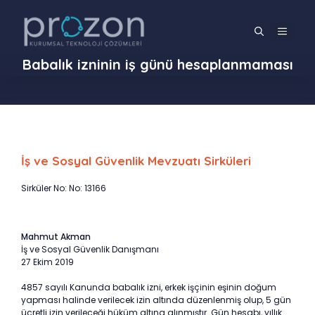
İçeriğe
atla
MENÜ
Babalık izninin iş günü hesaplanmaması
İş ve Sosyal Güvenlik Mevzuatı Sirküleri
Sirküler No: No: 13166
Mahmut Akman
İş ve Sosyal Güvenlik Danışmanı
27 Ekim 2019
4857 sayılı Kanunda babalık izni, erkek işçinin eşinin doğum
yapması halinde verilecek izin altında düzenlenmiş olup, 5 gün
ücretli izin verileceği hüküm altına alınmıştır. Gün hesabı, yıllık