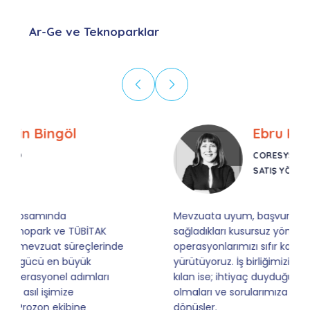
Ar-Ge ve Teknoparklar
Ebru Kural
CORESYS
SATIŞ YÖNETICISI
Mevzuata uyum, başvuru ve izleme adımlarında
sağladıkları kusursuz yönlendirme sayesinde artık
operasyonlarımızı sıfır kaygı ve tam güvenle
yürütüyoruz. İş birliğimizi bizim için asıl değerli
kılan ise; ihtiyaç duyduğumuz her an ulaşılabilir
olmaları ve sorularımıza aldığımız hızlı geri
dönüşler.