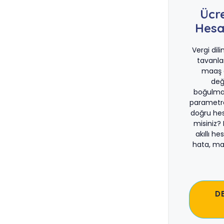
Ücr
Hesa
Vergi dil
tavanla
maaş d
değ
boğulma
parametre
doğru he
misiniz?
akıllı he
hata, ma
D