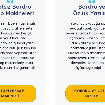
etsiz Bordro
Bordro v
p Makineleri
Özlük Yazıl
imleri, kıdem tazminatı
Yukarıda okuduğunuz 
rı veya brütten nete
mevzuat sürekli güncel
önüşümleri her yıl
ve en ufak bir hata ceza
işiyor. Mevzuata
açabiliyor. Prozon Bor
dan, en güncel yasal
Özlük Yazılımı ile süreçl
lerle kuruşu kuruşuna
otomatikleştirin. İste
saplama yapmak ister
Outsource hizmetimiz
 Prozon’un ücretsiz ve
operasyonu uzman eki
sap makineleriyle sıfır
devredin, siz sadece i
ksimum hız garantisi!
büyütmeye odaklan
ETAYLI HESAP
BORDRO VE ÖZL
MAKİNESİ
YAZILIMI