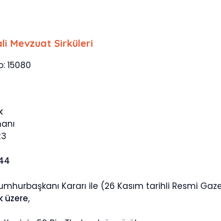
li Mevzuat Sirküleri
o: 15080
k
manı
23
844
umhurbaşkanı Kararı ile (26 Kasım tarihli Resmi Gazete
k üzere
,