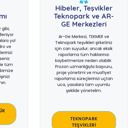
e
Hibeler, Teşvikler
ımı
Teknopark ve AR-
GE Merkezleri
gibi,
leniyor
Ar-Ge Merkezi, TEKMER ve
lara yol
Teknopark teşvikleri şirketiniz
dro ve
için can suyudur; ancak eksik
erinizi
raporlama tüm haklarınızı
rseniz
kaybetmenize neden olabilir.
le tüm
Prozon uzmanlığıyla başvuru,
bimize
proje yönetimi ve muafiyet
şinizi
raporlama süreçlerinizi uçtan
ın.
uca, yasalara tam uyumlu
şekilde yönetelim.
ÜK
TEKNOPARK
TEŞVİKLERİ