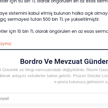
tler için 50 Bin TL olarak öngörülen en az esas serma
maye sistemini kabul etmiş bulunan halka açık olmay
ıç sermayesi tutarı 500 bin TL ye yükseltilmiştir.
etler için 10 bin TL olarak öngörülen en az esas sermay
layınız.
Bordro Ve Mevzuat Gündem
 Güvenlik ve Vergi mevzuatındaki değişiklikler, Resmi Gaz
ilerek anlaşılır sirkülerler haline getirilir. Prozon Sirküler 
e-posta kutunuza gelmesini sağ