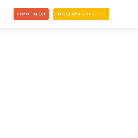
Zİ
DEMO TALEBİ
UYGULAMA GİRİŞİ
 En Az Sermaye
kin Karar
er İçin En Az Sermaye Tutarının Artırılmasına İlişkin