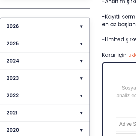
-Anonim şirke
-Kayıtlı ser
en az başlang
2026
▼
-Limited şirk
2025
▼
Karar için
tık
2024
▼
2023
▼
Sosyal
2022
▼
analiz ed
2021
▼
2020
▼