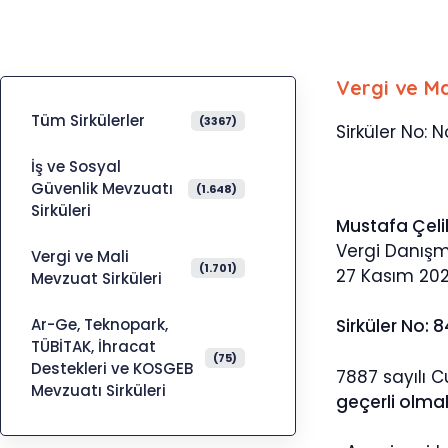
Vergi ve Ma
Tüm Sirkülerler
(3367)
Sirküler No: N
İş ve Sosyal
Güvenlik Mevzuatı
(1.648)
Sirküleri
Mustafa Çeli
Vergi Danış
Vergi ve Mali
(1.701)
27 Kasım 20
Mevzuat Sirküleri
Ar-Ge, Teknopark,
Sirküler No: 
TÜBİTAK, İhracat
(75)
Destekleri ve KOSGEB
7887 sayılı C
Mevzuatı Sirküleri
geçerli olma