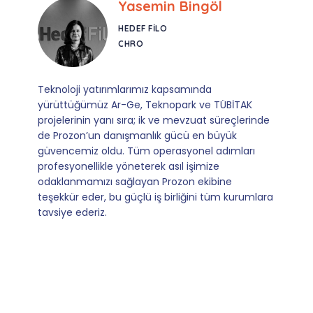
Ebru Kural
CORESYS
SATIŞ YÖNETICISI
Mevzuata uyum, başvuru ve izleme adımlarında
sağladıkları kusursuz yönlendirme sayesinde artık
operasyonlarımızı sıfır kaygı ve tam güvenle
yürütüyoruz. İş birliğimizi bizim için asıl değerli
kılan ise; ihtiyaç duyduğumuz her an ulaşılabilir
olmaları ve sorularımıza aldığımız hızlı geri
dönüşler.
Slide 4 of 9