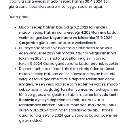
itibarıyla sona erecek mücbir sebep halinin
30.4.2024 Salı
günü
sonu itibarıyla sona ermesi uygun bulunmuştur.
Buna göre;
Mücbir sebep halinin başladığı 6.2.2023 tarihinden
mücbir sebep halinin sona ereceği
4.2024
tarihine kadar
verilmesi gereken
beyanname ve bildirimler
15.5.2024
Çarşamba günü
sonuna kadar verilebilecek,
Bu beyannamelere ve bildirimlere istinaden tahakkuk
eden vergiler ile 2023 yılı motorlu taşıtlar vergisinin ikinci
taksiti ve 2024 yılı motorlu taşıtlar vergisinin birinci
taksiti
5.2024 Cuma günü
sonuna kadar
ödenebilecektir.
Deprem tarihinden önce tahakkuk etmiş, ödeme süresi
mücbir sebep hali ilan edilen süreye rastlayan her türlü
vergi, ceza ve gecikme faiziile deprem tarihinden önce
ikmalen, re’sen veya idarece tarh edilen ve vadesi mücbir
sebep halinin başladığı tarihten sonrasına rastlayan her
türlü vergi, ceza ve gecikme faizinin ise
her bir vade tarihi
itibarıyla ayrı ayrı değerlendirilerek,
normal vade
tarihlerinden itibaren 1 yıllık sürenin sonuna kadar; 1 yıllık
sürenin 31.5.2024 tarihinden sonrasına tekabül etmesi
durumunda ise 31.5.2024 günü sonuna kadar ödenmesi
gerekmektedir.