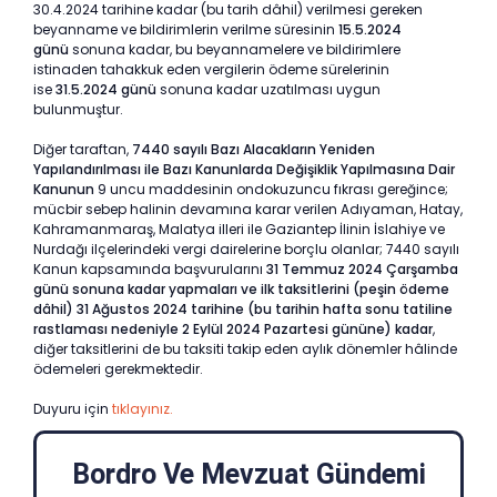
30.4.2024
tarihine kadar (bu tarih dâhil) verilmesi gereken
beyanname ve bildirimlerin verilme süresinin
15.5.2024
günü
sonuna kadar, bu beyannamelere ve bildirimlere
istinaden tahakkuk eden vergilerin ödeme sürelerinin
ise
31.5.2024 günü
sonuna kadar uzatılması uygun
bulunmuştur.
Diğer taraftan,
7440 sayılı Bazı Alacakların Yeniden
Yapılandırılması ile Bazı Kanunlarda Değişiklik Yapılmasına Dair
Kanunun
9 uncu maddesinin ondokuzuncu fıkrası gereğince;
mücbir sebep halinin devamına karar verilen Adıyaman, Hatay,
Kahramanmaraş, Malatya illeri ile Gaziantep İlinin İslahiye ve
Nurdağı ilçelerindeki vergi dairelerine borçlu olanlar; 7440 sayılı
Kanun kapsamında başvurularını
31 Temmuz 2024 Çarşamba
günü sonuna kadar yapmaları ve ilk taksitlerini (peşin ödeme
dâhil) 31 Ağustos 2024 tarihine (bu tarihin hafta sonu tatiline
rastlaması nedeniyle 2 Eylül 2024 Pazartesi gününe) kadar
,
diğer taksitlerini de bu taksiti takip eden aylık dönemler hâlinde
ödemeleri gerekmektedir.
Duyuru için
tıklayınız.
Bordro Ve Mevzuat Gündemi