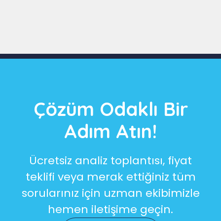
Slide 3 of 9
Çözüm Odaklı Bir
Adım Atın!
Ücretsiz analiz toplantısı, fiyat
teklifi veya merak ettiğiniz tüm
sorularınız için uzman ekibimizle
hemen iletişime geçin.