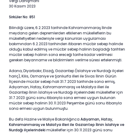
Vergi Danışmanı
30 Kasım 2023
Sirküler No: 851
Bilindiği üzere, 6.2.2023 tarihinde Kahramanmaraş İlinde
meydana gelen depremlerden etkilenen mükelleflerin bu
mükellefiyetleri nedeniyle vergi kanunları uygulaması
bakımından 6.2.2023 tarihinden itibaren mücbir sebep halinde
olduğu kabul edilmiş ve mücbir sebep halinin başladığı tarihten
mücbir sebep halinin sona ereceği tarihe kadar verilmesi
gereken beyanname ve bildirimlerin verilme süresi ertelenmişti.
Adana, Diyarbakır, Elazığ, Gaziantep (İslahiye ve Nurdağı ilçeleri
hariç), Kilis, Osmaniye ve Şanlıurfa illeri ile Sivas İlinin Gürün
İlçesinde mücbir sebep hali 31.7.2023 tarihinde sona ermiş,
Adıyaman, Hatay, Kahramanmaraş ve Malatya illeri ile
Gaziantep İlinin İslahiye ve Nurdağı ilçelerindeki mükellefler için
31.7.2023 günü sonu itibarıyla sona ermesi uygun bulunan
mücbir sebep halinin 30.11.2023 Perşembe günü sonu itibarıyla
sona ermesi uygun bulunmuştu.
Bu defa Hazine ve Maliye Bakanlığınca
Adıyaman, Hatay,
Kahramanmaraş ve Malatya illeri ile Gaziantep İlinin İslahiye ve
Nurdağı
ilçelerindeki
mükellefler için 30.11.2023 günü sonu