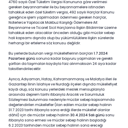
4760 sayılı Özel Tüketim Vergisi Kanununa göre verilmesi
gereken beyannameler ile bu beyannamelere istinaden
tahakkuk eden özel tüketim vergisi, 492 sayılı Harçlar Kanunu
gereğince işlem yapılmadan ödenmesi gereken harçlar,
Noterlerce Yapılacak Makbuz Karşılığı Ödemelere Ait
Beyanname ve Ticaret Sicil Harçlarına İlişkin Bildirimler üzerine
tahakkuk eden alacaklar önceden olduğu gibi mücbir sebep
hali kapsamı dışında olup bu yükümlülüklere ilişkin sürelerde
herhangi bir erteleme söz konusu değildir.
Bu yerlerde bulunan vergi mükelleflerinin borçları
1.7.2024
Pazartesi günü
sonuna kadar başvuru yapmaları ve gerekli
şartları da taşımaları kaydıyla faiz alınmaksızın 24 aya kadar
taksitlendirilecektir.
Ayrıca, Adıyaman, Hatay, Kahramanmaraş ve Malatya illeri ile
Gaziantep İlinin İslahiye ve Nurdağı ilçeleri dışında mükellefiyet
kaydı olup, söz konusu yerlerdeki meslek mensuplarıyla
arasında deprem tarihi itibarıyla Aracılık ve Sorumluluk
Sözleşmesi bulunması nedeniyle mücbir sebep kapsamında
değerlendirilen mükellefler (ilan edilen mücbir sebep halinin
31.7.2023 tarihi itibarıyla sona erdiği illerde mükellef olanlar
dâhil) için de mücbir sebep halinin
30.4.2024 Salı günü
sonu
itibarıyla sona ermesi ve mücbir sebep halinin başladığı
6.2.2023 tarihinden mücbir sebep halinin sona ereceği