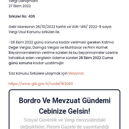
Vergi Danışmanı
27 Ekim 2022
Sirküler No: 436
Gelir idaresinin 26/10/2022 tarihli ve VUK-146/ 2022-9 sayılı
Vergi Usul Kanunu sirküleri ile;
-26 Ekim 2022 günü sonuna kadar verilmesi gereken Katma
Değer Vergisi, Damga Vergisi ve Muhtasar ve Prim Hizmet
Beyannamelerinin verilme süreleri ile bu beyannameler üzerine
tahakkuk eden vergilerin ödeme süreleri
28 Ekim 2022 Cuma
günü sonuna
kadar uzatılmıştır.
Söz konusu Sirkülere ulaşmak için
tıklayınız
.
https://www.gib.gov.tr/node/162063
Bordro Ve Mevzuat Gündemi
Cebinize Gelsin!
Sosyal Güvenlik ve Vergi mevzuatındaki
değişiklikler, Resmi Gazete’de yayımlandığı