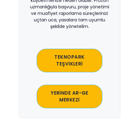
kaybetmenize neden olabilir. Prozon
uzmanlığıyla başvuru, proje yönetimi
ve muafiyet raporlama süreçlerinizi
uçtan uca, yasalara tam uyumlu
şekilde yönetelim.
TEKNOPARK
TEŞVİKLERİ
YERİNDE AR-GE
MERKEZİ