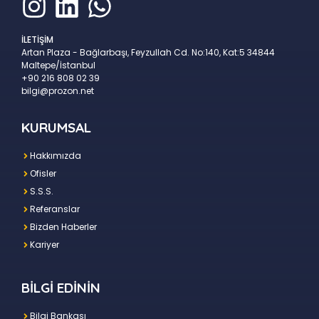
İLETİŞİM
Artan Plaza - Bağlarbaşı, Feyzullah Cd. No:140, Kat:5 34844
Maltepe/İstanbul
+90 216 808 02 39
bilgi@prozon.net
KURUMSAL
Hakkımızda
Ofisler
S.S.S.
Referanslar
Bizden Haberler
Kariyer
BİLGİ EDİNİN
Bilgi Bankası