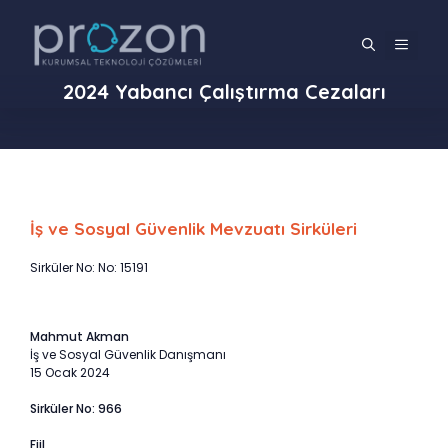
İçeriğe
atla
MENÜ
2024 Yabancı Çalıştırma Cezaları
İş ve Sosyal Güvenlik Mevzuatı Sirküleri
Sirküler No: No: 15191
Mahmut Akman
İş ve Sosyal Güvenlik Danışmanı
15 Ocak 2024
Sirküler No: 966
Fiil