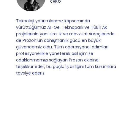
SATIŞ YÖNETICISI
Mevzuata uyum, başvuru ve izleme adımlarında
sağladıkları kusursuz yönlendirme sayesinde artık
operasyonlarımızı sıfır kaygı ve tam güvenle
yürütüyoruz. İş birliğimizi bizim için asıl değerli
kılan ise; ihtiyaç duyduğumuz her an ulaşılabilir
olmaları ve sorularımıza aldığımız hızlı geri
dönüşler.
Slide 4 of 9