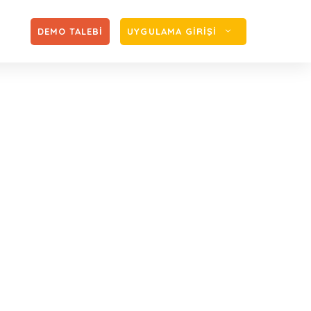
Zİ
DEMO TALEBİ
UYGULAMA GİRİŞİ
imi
i
2023/Ekim vergi takvimi
»