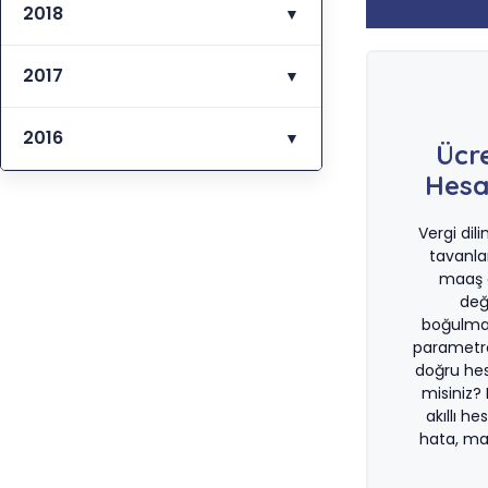
2018
▼
2017
▼
2016
▼
Ücr
Hesa
Vergi dil
tavanla
maaş d
değ
boğulma
parametre
doğru he
misiniz?
akıllı he
hata, ma