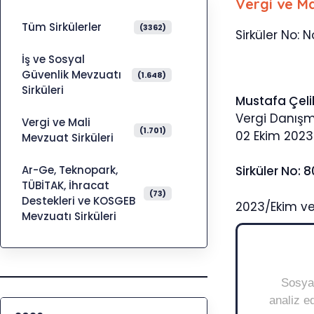
Vergi ve Ma
Tüm Sirkülerler
(3362)
Sirküler No: N
İş ve Sosyal
Güvenlik Mevzuatı
(1.648)
Sirküleri
Mustafa Çeli
Vergi Danış
Vergi ve Mali
(1.701)
02 Ekim 2023
Mevzuat Sirküleri
Ar-Ge, Teknopark,
Sirküler No: 
TÜBİTAK, İhracat
(73)
Destekleri ve KOSGEB
2023/Ekim ve
Mevzuatı Sirküleri
Sosyal
analiz ed