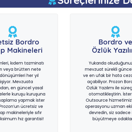
etsiz Bordro
Bordro v
p Makineleri
Özlük Yazıl
imleri, kıdem tazminatı
Yukarıda okuduğunuz 
rı veya brütten nete
mevzuat sürekli güncel
önüşümleri her yıl
ve en ufak bir hata ceza
işiyor. Mevzuata
açabiliyor. Prozon Bor
dan, en güncel yasal
Özlük Yazılımı ile süreçl
lerle kuruşu kuruşuna
otomatikleştirin. İste
saplama yapmak ister
Outsource hizmetimiz
 Prozon’un ücretsiz ve
operasyonu uzman eki
sap makineleriyle sıfır
devredin, siz sadece i
ksimum hız garantisi!
büyütmeye odaklan