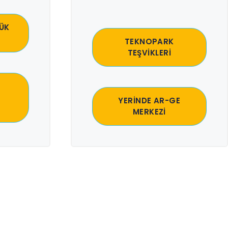
ÜK
TEKNOPARK
TEŞVİKLERİ
YERİNDE AR-GE
MERKEZİ