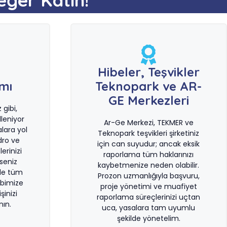
e
Hibeler, Teşvikler
ımı
Teknopark ve AR-
GE Merkezleri
gibi,
leniyor
Ar-Ge Merkezi, TEKMER ve
lara yol
Teknopark teşvikleri şirketiniz
dro ve
için can suyudur; ancak eksik
erinizi
raporlama tüm haklarınızı
rseniz
kaybetmenize neden olabilir.
le tüm
Prozon uzmanlığıyla başvuru,
bimize
proje yönetimi ve muafiyet
şinizi
raporlama süreçlerinizi uçtan
ın.
uca, yasalara tam uyumlu
şekilde yönetelim.