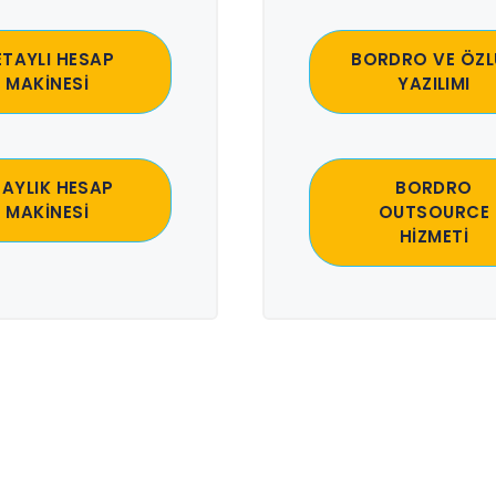
ETAYLI HESAP
BORDRO VE ÖZL
MAKİNESİ
YAZILIMI
 AYLIK HESAP
BORDRO
MAKİNESİ
OUTSOURCE
HİZMETİ