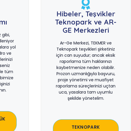
e
Hibeler, Teşvikler
ımı
Teknopark ve AR-
GE Merkezleri
gibi,
leniyor
Ar-Ge Merkezi, TEKMER ve
lara yol
Teknopark teşvikleri şirketiniz
dro ve
için can suyudur; ancak eksik
erinizi
raporlama tüm haklarınızı
rseniz
kaybetmenize neden olabilir.
le tüm
Prozon uzmanlığıyla başvuru,
bimize
proje yönetimi ve muafiyet
şinizi
raporlama süreçlerinizi uçtan
ın.
uca, yasalara tam uyumlu
şekilde yönetelim.
ÜK
TEKNOPARK