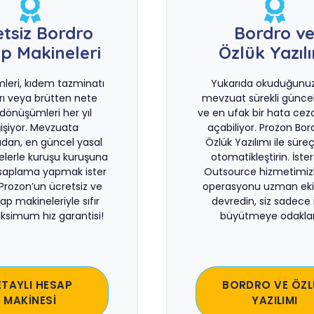
etsiz Bordro
Bordro v
p Makineleri
Özlük Yazıl
imleri, kıdem tazminatı
Yukarıda okuduğunuz 
rı veya brütten nete
mevzuat sürekli güncel
önüşümleri her yıl
ve en ufak bir hata ceza
işiyor. Mevzuata
açabiliyor. Prozon Bor
dan, en güncel yasal
Özlük Yazılımı ile süreçl
lerle kuruşu kuruşuna
otomatikleştirin. İste
saplama yapmak ister
Outsource hizmetimiz
 Prozon’un ücretsiz ve
operasyonu uzman eki
sap makineleriyle sıfır
devredin, siz sadece i
ksimum hız garantisi!
büyütmeye odaklan
ETAYLI HESAP
BORDRO VE ÖZL
MAKİNESİ
YAZILIMI