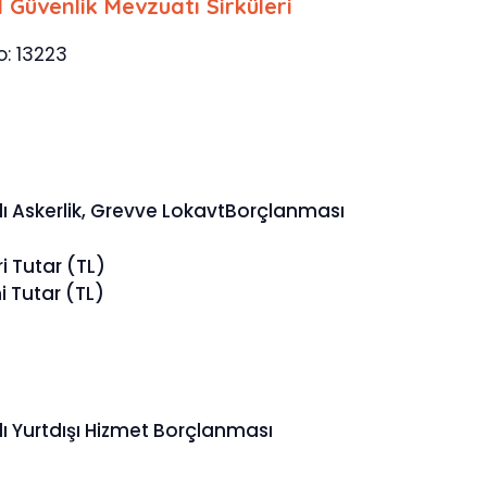
l Güvenlik Mevzuatı Sirküleri
o: 13223
lı Askerlik, Grev
ve Lokavt
Borçlanması
i Tutar (TL)
 Tutar (TL)
lı Yurtdışı Hizmet Borçlanması