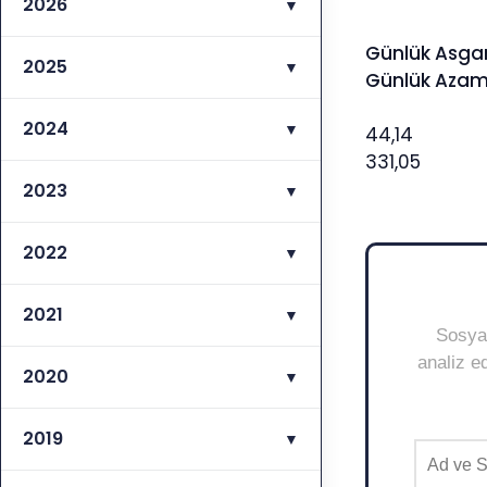
2026
▼
Günlük Asgar
2025
▼
Günlük Azami
2024
▼
44,14
331,05
2023
▼
2022
▼
2021
▼
Sosyal
analiz ed
2020
▼
2019
▼