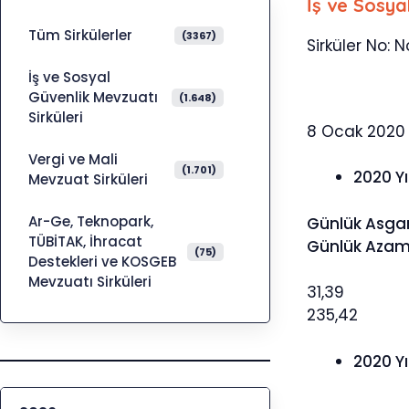
İş ve Sosya
Tüm Sirkülerler
(3367)
Sirküler No: N
İş ve Sosyal
Güvenlik Mevzuatı
(1.648)
Sirküleri
8 Ocak 2020
Vergi ve Mali
(1.701)
2020 Yı
Mevzuat Sirküleri
Ar-Ge, Teknopark,
Günlük Asgar
TÜBİTAK, İhracat
Günlük Azami
(75)
Destekleri ve KOSGEB
Mevzuatı Sirküleri
31,39
235,42
2020 Yı