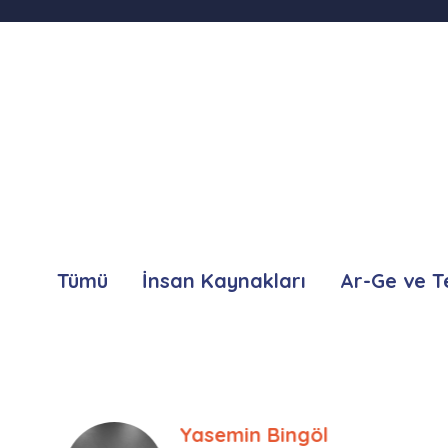
Tümü
İnsan Kaynakları
Ar-Ge ve T
Ebru Kural