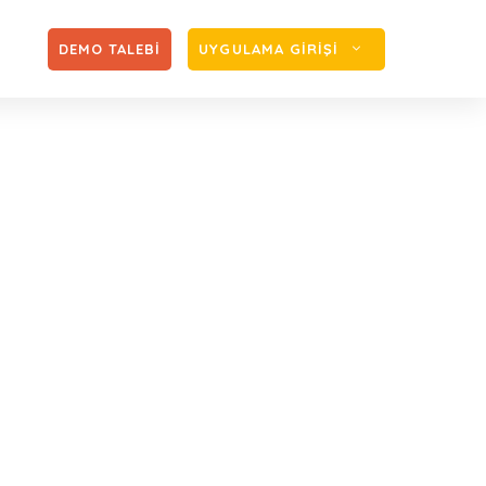
Zİ
DEMO TALEBİ
UYGULAMA GİRİŞİ
arları
rküleri
2020 Yılı Borçlanma Tutarları
»