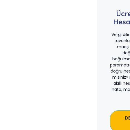
Ücr
Hesa
Vergi dil
tavanla
maaş d
değ
boğulma
parametre
doğru he
misiniz?
akıllı he
hata, ma
D