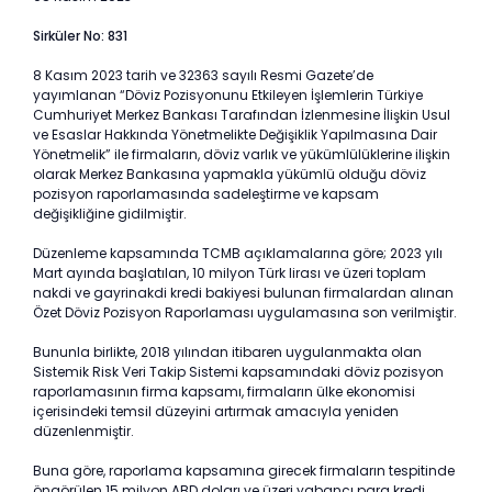
Sirküler No: 831
8 Kasım 2023 tarih ve 32363 sayılı Resmi Gazete’de
yayımlanan “Döviz Pozisyonunu Etkileyen İşlemlerin Türkiye
Cumhuriyet Merkez Bankası Tarafından İzlenmesine İlişkin Usul
ve Esaslar Hakkında Yönetmelikte Değişiklik Yapılmasına Dair
Yönetmelik” ile firmaların, döviz varlık ve yükümlülüklerine ilişkin
olarak Merkez Bankasına yapmakla yükümlü olduğu döviz
pozisyon raporlamasında sadeleştirme ve kapsam
değişikliğine gidilmiştir.
Düzenleme kapsamında TCMB açıklamalarına göre; 2023 yılı
Mart ayında başlatılan, 10 milyon Türk lirası ve üzeri toplam
nakdi ve gayrinakdi kredi bakiyesi bulunan firmalardan alınan
Özet Döviz Pozisyon Raporlaması uygulamasına son verilmiştir.
Bununla birlikte, 2018 yılından itibaren uygulanmakta olan
Sistemik Risk Veri Takip Sistemi kapsamındaki döviz pozisyon
raporlamasının firma kapsamı, firmaların ülke ekonomisi
içerisindeki temsil düzeyini artırmak amacıyla yeniden
düzenlenmiştir.
Buna göre, raporlama kapsamına girecek firmaların tespitinde
öngörülen 15 milyon ABD doları ve üzeri yabancı para kredi