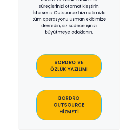
süreçlerinizi otomatikleştirin.
İsterseniz Outsource hizmetimizle
tüm operasyonu uzman ekibimize
devredin, siz sadece işinizi
büyütmeye odaklanın.
BORDRO VE
ÖZLÜK YAZILIMI
BORDRO
OUTSOURCE
HİZMETİ