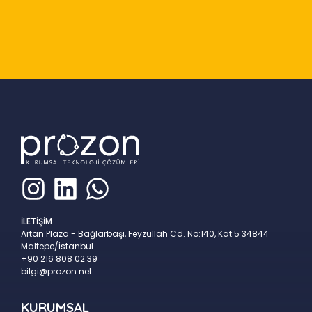
Slide 2 of 9
İLETİŞİM
Artan Plaza - Bağlarbaşı, Feyzullah Cd. No:140, Kat:5 34844
Maltepe/İstanbul
+90 216 808 02 39
bilgi@prozon.net
KURUMSAL