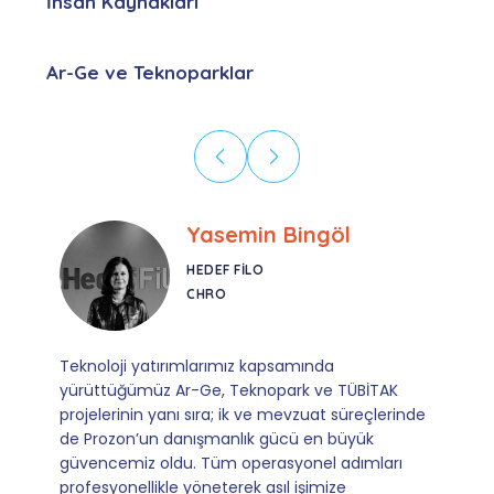
İnsan Kaynakları
Ar-Ge ve Teknoparklar
Ebru Kural
CORESYS
SATIŞ YÖNETICISI
Mevzuata uyum, başvuru ve izleme adımlarında
sağladıkları kusursuz yönlendirme sayesinde artık
operasyonlarımızı sıfır kaygı ve tam güvenle
yürütüyoruz. İş birliğimizi bizim için asıl değerli
kılan ise; ihtiyaç duyduğumuz her an ulaşılabilir
olmaları ve sorularımıza aldığımız hızlı geri