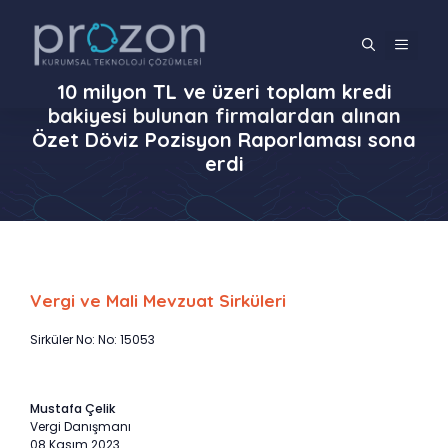
İçeriğe
atla
MENÜ
10 milyon TL ve üzeri toplam kredi
bakiyesi bulunan firmalardan alınan
Özet Döviz Pozisyon Raporlaması sona
erdi
Vergi ve Mali Mevzuat Sirküleri
Sirküler No: No: 15053
Mustafa Çelik
Vergi Danışmanı
08 Kasım 2023