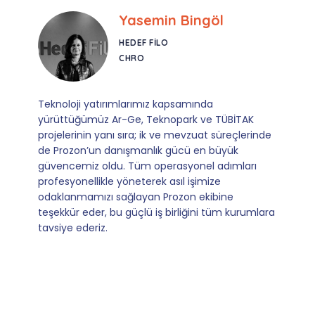
Ebru Kural
CORESYS
SATIŞ YÖNETICISI
Mevzuata uyum, başvuru ve izleme adımlarında
sağladıkları kusursuz yönlendirme sayesinde artık
operasyonlarımızı sıfır kaygı ve tam güvenle
yürütüyoruz. İş birliğimizi bizim için asıl değerli
kılan ise; ihtiyaç duyduğumuz her an ulaşılabilir
olmaları ve sorularımıza aldığımız hızlı geri
dönüşler.