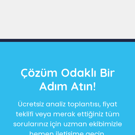
Slide 3 of 9
Çözüm Odaklı Bir
Adım Atın!
Ücretsiz analiz toplantısı, fiyat
teklifi veya merak ettiğiniz tüm
sorularınız için uzman ekibimizle
hemen iletişime geçin.