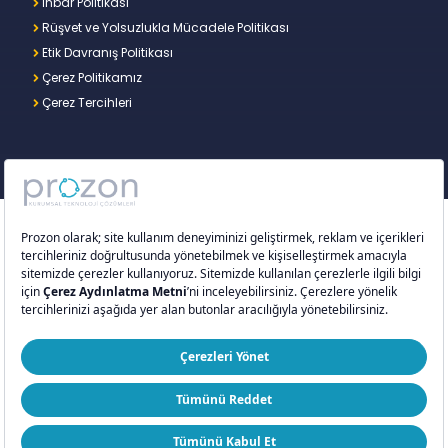
İhbar Politikası
Rüşvet ve Yolsuzlukla Mücadele Politikası
Etik Davranış Politikası
Çerez Politikamız
Çerez Tercihleri
Copyright © 2026 – Prozon. Prozon markası ve
Prozon Kurumsal Teknoloji Çözümleri Anonim
Şirketi,
Proventus Danışmanlık Limited Şirketi
’nin
tescilli markası ve teknoloji şirketidir.
ISO 9001:2015
ISO/IEC 27001:2022
ISO 20000-1:2018