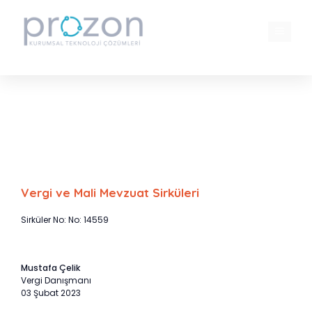
İçeriğe
atla
MENÜ
1/1/2023 tarihinde yürürlüğe giren
Konaklama vergisi hakkında bilinmesi
gereken hususlar.
Vergi ve Mali Mevzuat Sirküleri
Sirküler No: No: 14559
Mustafa Çelik
Vergi Danışmanı
03 Şubat 2023