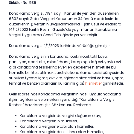
Sirküler No: 535
Konaklama vergisi, 7194 sayılı Kanun ile yeniden düzenlenen
6802 sayılı Gider Vergileri Kanununun 34 üncü maddesinde
düzenlenmiş; verginin uygulanmasına ilişkin usul ve esaslara
14/12/2022 tarihli Resmi Gazete’de yayımlanan Konaklama
Vergisi Uygulama Genel Tebliğinde yer verilmiştir.
Konaklama vergisi 1/1/2023 tarihinde yürürlüğe girmiştir.
Konaklama vergisinin konusuna; otel, motel, tatil köyü,
pansiyon, apart otel, misafirhane, kamping, dağ evi, yayla evi
gibi konaklama tesislerinde verilen geceleme hizmeti ile bu
hizmetle birlikte satılmak suretiyle konaklama tesisi bünyesinde
sunulan (yeme, içme, aktivite, eğlence hizmetleri ve havuz, spor,
termal ve benzeri alanların kullanımı gibi)
hizmetler
girmektedir.
Gelir idaresince Konaklama Vergisinin nasıl uygulanacağına
ilişkin açıklama ve örneklerin yer aldığı “Konaklama Vergisi
Rehberi” hazırlanmıştır. Söz konusu Rehberde;
Konaklama vergisinde vergiyi doğuran olay,
Konaklama vergisinin mükellefi,
Konaklama vergisine tabi olan hizmetler,
Konaklama vergisinden istisna olan hizmetler,