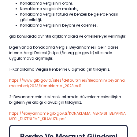
Konaklama vergisinin oranı,
Konaklama vergisinin matrahı,
Konaklama vergisi fatura ve benzeri belgelerde nasıl
gösterildiği,
Konaklama vergisinin beyanı ve ödemesi,
gibi konularda ayrıntılı açıklamalara ve örneklere yer verilmiştir.
Diğer yanda Konaklama Vergisi Beyannamesi; Gelir idaresi
İnternet Vergi Dairesi (https://intvrg.gib.gov.tr) sitesinde
uygulamaya açılmıştır.
1-Konaklama Vergisi Rehberine ulaşmak için tıklayınız.
https://www.gib.gov.tr/sites/default/files/fileadmin/beyanna
merehberi/2023/Konaklama_2023.pdf
2-Beyannamenin elektronik ortamda düzenlenmesine ilişkin
bilgilerin yer aldığı kılavuz için tıklayınız.
https://ebeyanname.gib.gov.tr/KONAKLAMA_VERGISI_BEYANNA
MESI_DUZENLEME_KILAVUZU.pdf
Bordro Ve Mevzuat Gündemi