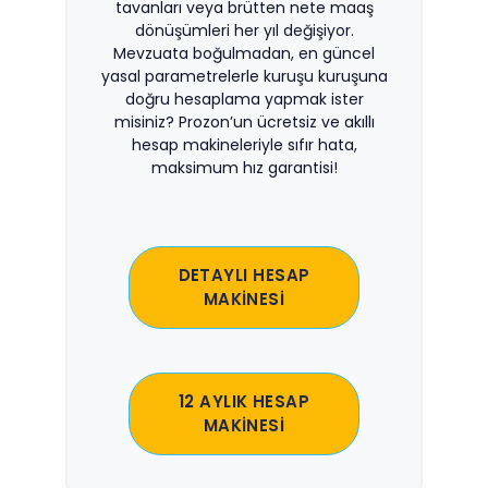
tavanları veya brütten nete maaş
dönüşümleri her yıl değişiyor.
Mevzuata boğulmadan, en güncel
yasal parametrelerle kuruşu kuruşuna
doğru hesaplama yapmak ister
misiniz? Prozon’un ücretsiz ve akıllı
hesap makineleriyle sıfır hata,
maksimum hız garantisi!
DETAYLI HESAP
MAKİNESİ
12 AYLIK HESAP
MAKİNESİ