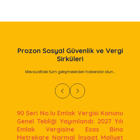
Prozon
Sosyal Güvenlik ve Vergi
Sirküleri
Mevzuattaki tüm gelişmelerden haberdar olun…
90 Seri No.lu Emlak Vergisi Kanunu
Genel Tebliği Yayımlandı: 2027 Yılı
Emlak Vergisine Esas Bina
Metrekare Normal İnşaat Maliyet