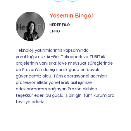
Yasemin Bingöl
HEDEF FILO
CHRO
eknoloji yatırımlarımız kapsamında
Mevzua
yürüttüğümüz Ar-Ge, Teknopark ve TÜBİTAK
sağladı
rojelerinin yanı sıra; ik ve mevzuat süreçlerinde
operasy
e Prozon’un danışmanlık gücü en büyük
yürütüyo
güvencemiz oldu. Tüm operasyonel adımları
kılan i
rofesyonellikle yöneterek asıl işimize
olmaları
daklanmamızı sağlayan Prozon ekibine
dönüşle
eşekkür eder, bu güçlü iş birliğini tüm kurumlara
avsiye ederiz.