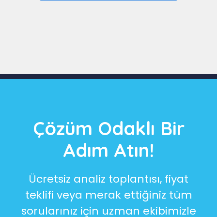
Slide 3 of 9
Çözüm Odaklı Bir
Adım Atın!
Ücretsiz analiz toplantısı, fiyat
teklifi veya merak ettiğiniz tüm
sorularınız için uzman ekibimizle