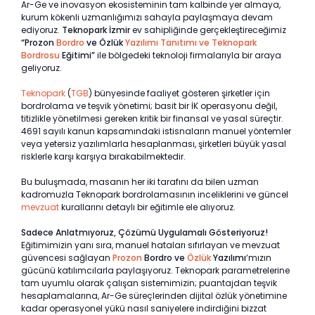
Ar-Ge ve inovasyon ekosisteminin tam kalbinde yer almaya,
kurum kökenli uzmanlığımızı sahayla paylaşmaya devam
ediyoruz.
Teknopark İzmir
ev sahipliğinde gerçekleştireceğimiz
“Prozon
Bordro
ve Özlük
Yazılımı Tanıtımı ve Teknopark
Bordrosu
Eğitimi”
ile bölgedeki teknoloji firmalarıyla bir araya
geliyoruz.
Teknopark
(
TGB
) bünyesinde faaliyet gösteren şirketler için
bordrolama ve teşvik yönetimi; basit bir İK operasyonu değil,
titizlikle yönetilmesi gereken kritik bir finansal ve yasal süreçtir.
4691 sayılı kanun kapsamındaki istisnaların manuel yöntemler
veya yetersiz yazılımlarla hesaplanması, şirketleri büyük yasal
risklerle karşı karşıya bırakabilmektedir.
Bu buluşmada, masanın her iki tarafını da bilen uzman
kadromuzla Teknopark bordrolamasının inceliklerini ve güncel
mevzuat
kurallarını detaylı bir eğitimle ele alıyoruz.
Sadece Anlatmıyoruz, Çözümü Uygulamalı Gösteriyoruz!
Eğitimimizin yanı sıra, manuel hataları sıfırlayan ve mevzuat
güvencesi sağlayan
Prozon
Bordro ve
Özlük
Yazılımı
‘mızın
gücünü katılımcılarla paylaşıyoruz. Teknopark parametrelerine
tam uyumlu olarak çalışan sistemimizin; puantajdan teşvik
hesaplamalarına, Ar-Ge süreçlerinden dijital özlük yönetimine
kadar operasyonel yükü nasıl saniyelere indirdiğini bizzat