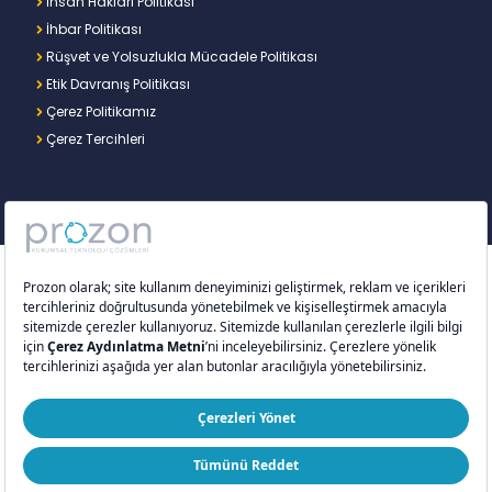
İnsan Hakları Politikası
İhbar Politikası
Rüşvet ve Yolsuzlukla Mücadele Politikası
Etik Davranış Politikası
Çerez Politikamız
Çerez Tercihleri
Copyright © 2026 – Prozon. Prozon markası ve
Prozon Kurumsal Teknoloji Çözümleri Anonim
Şirketi,
Proventus Danışmanlık Limited Şirketi
’nin
tescilli markası ve teknoloji şirketidir.
ISO 9001:2015
ISO/IEC 27001:2022
ISO 20000-1:2018