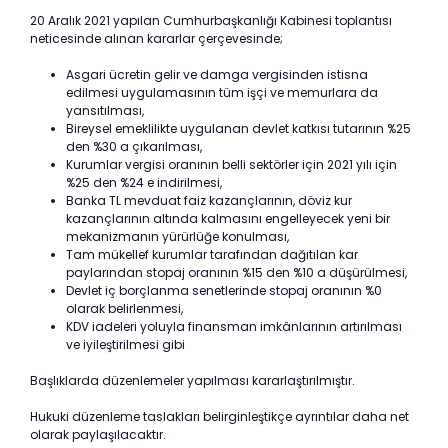
20 Aralık 2021 yapılan Cumhurbaşkanlığı Kabinesi toplantısı
neticesinde alınan kararlar çerçevesinde;
Asgari ücretin gelir ve damga vergisinden istisna
edilmesi uygulamasının tüm işçi ve memurlara da
yansıtılması,
Bireysel emeklilikte uygulanan devlet katkısı tutarının %25
den %30 a çıkarılması,
Kurumlar vergisi oranının belli sektörler için 2021 yılı için
%25 den %24 e indirilmesi,
Banka TL mevduat faiz kazançlarının, döviz kur
kazançlarının altında kalmasını engelleyecek yeni bir
mekanizmanın yürürlüğe konulması,
Tam mükellef kurumlar tarafından dağıtılan kar
paylarından stopaj oranının %15 den %10 a düşürülmesi,
Devlet iç borçlanma senetlerinde stopaj oranının %0
olarak belirlenmesi,
KDV iadeleri yoluyla finansman imkânlarının artırılması
ve iyileştirilmesi gibi
Başlıklarda düzenlemeler yapılması kararlaştırılmıştır.
Hukuki düzenleme taslakları belirginleştikçe ayrıntılar daha net
olarak paylaşılacaktır.