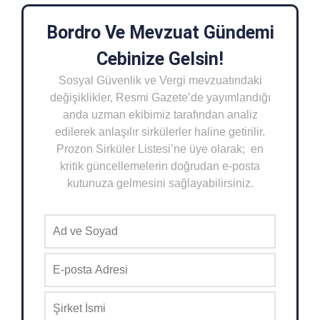
Bordro Ve Mevzuat Gündemi
Cebinize Gelsin!
Sosyal Güvenlik ve Vergi mevzuatındaki
değişiklikler, Resmi Gazete’de yayımlandığı
anda uzman ekibimiz tarafından analiz
edilerek anlaşılır sirkülerler haline getirilir.
Prozon Sirküler Listesi’ne üye olarak; en
kritik güncellemelerin doğrudan e-posta
kutunuza gelmesini sağlayabilirsiniz.