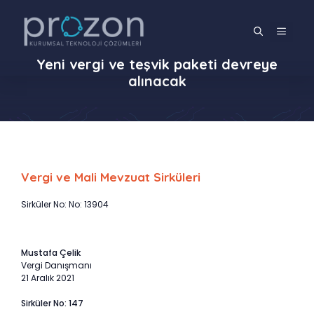
İçeriğe
atla
MENÜ
Yeni vergi ve teşvik paketi devreye
alınacak
Vergi ve Mali Mevzuat Sirküleri
Sirküler No: No: 13904
Mustafa Çelik
Vergi Danışmanı
21 Aralık 2021
Sirküler No: 147