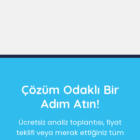
Slide 3 of 9
Çözüm Odaklı Bir
Adım Atın!
Ücretsiz analiz toplantısı, fiyat
teklifi veya merak ettiğiniz tüm