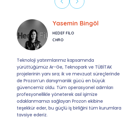
Ebru Kural
CORESYS
SATIŞ YÖNETICISI
Mevzuata uyum, başvuru ve izleme adımlarında
sağladıkları kusursuz yönlendirme sayesinde artık
operasyonlarımızı sıfır kaygı ve tam güvenle
yürütüyoruz. İş birliğimizi bizim için asıl değerli
kılan ise; ihtiyaç duyduğumuz her an ulaşılabilir
olmaları ve sorularımıza aldığımız hızlı geri
dönüşler.