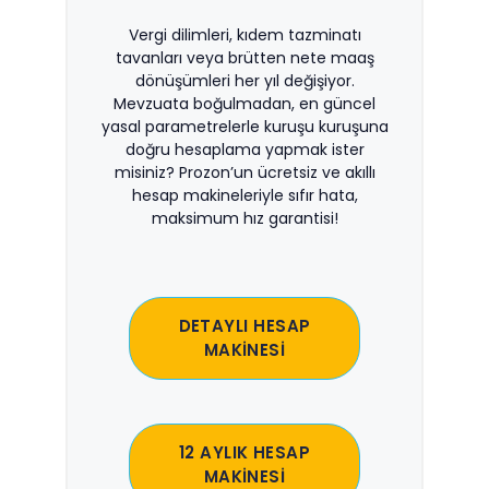
Vergi dilimleri, kıdem tazminatı
tavanları veya brütten nete maaş
dönüşümleri her yıl değişiyor.
Mevzuata boğulmadan, en güncel
yasal parametrelerle kuruşu kuruşuna
doğru hesaplama yapmak ister
misiniz? Prozon’un ücretsiz ve akıllı
hesap makineleriyle sıfır hata,
maksimum hız garantisi!
DETAYLI HESAP
MAKİNESİ
12 AYLIK HESAP
MAKİNESİ