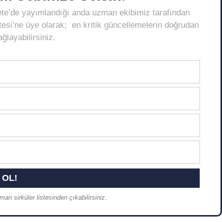
ete’de yayımlandığı anda uzman ekibimiz tarafından
Listesi’ne üye olarak; en kritik güncellemelerin doğrudan
layabilirsiniz.
an sirküler listesinden çıkabilirsiniz.