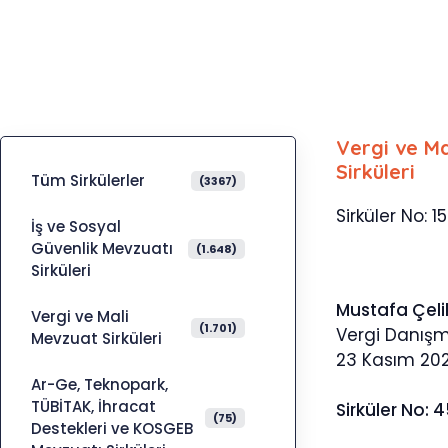
Vergi ve Ma
Sirküleri
Tüm Sirkülerler
(3367)
Sirküler No: 1
İş ve Sosyal
Güvenlik Mevzuatı
(1.648)
Sirküleri
Mustafa Çeli
Vergi ve Mali
(1.701)
Vergi Danış
Mevzuat Sirküleri
23 Kasım 20
Ar-Ge, Teknopark,
TÜBİTAK, İhracat
Sirküler No: 
(75)
Destekleri ve KOSGEB