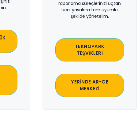
şinizi
raporlama süreçlerinizi uçtan
ın.
uca, yasalara tam uyumlu
şekilde yönetelim.
ÜK
TEKNOPARK
TEŞVİKLERİ
YERİNDE AR-GE
MERKEZİ