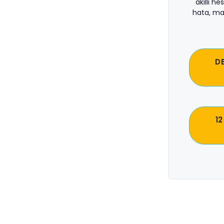
akıllı he
hata, ma
D
12