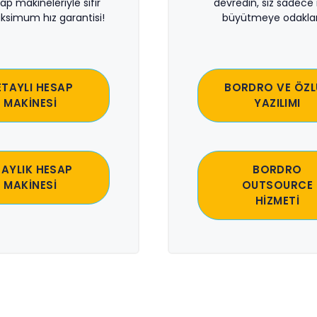
sap makineleriyle sıfır
devredin, siz sadece i
ksimum hız garantisi!
büyütmeye odaklan
ETAYLI HESAP
BORDRO VE ÖZL
MAKİNESİ
YAZILIMI
 AYLIK HESAP
BORDRO
MAKİNESİ
OUTSOURCE
HİZMETİ