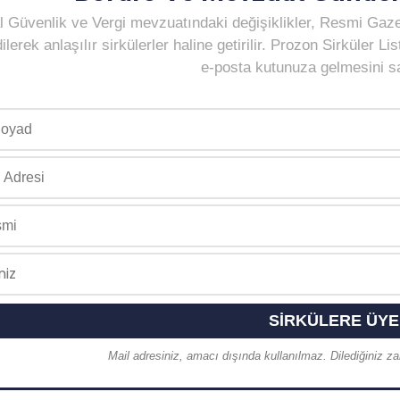
 Güvenlik ve Vergi mevzuatındaki değişiklikler, Resmi Gaz
ilerek anlaşılır sirkülerler haline getirilir. Prozon Sirküler 
e-posta kutunuza gelmesini sağ
Mail adresiniz, amacı dışında kullanılmaz. Dilediğiniz zam