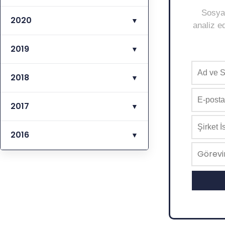
Sosyal
2020
▼
analiz ed
2019
▼
2018
▼
2017
▼
2016
▼