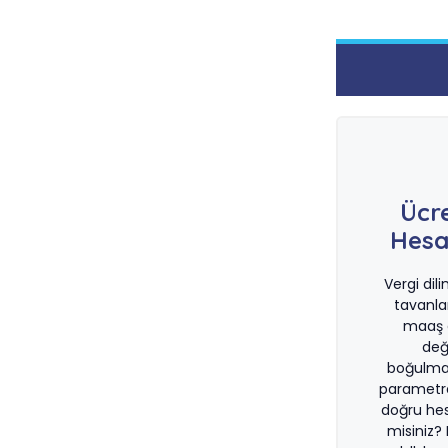
Ücr
Hesa
Vergi dil
tavanla
maaş d
değ
boğulma
parametre
doğru he
misiniz?