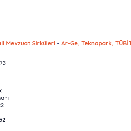
li Mevzuat Sirküleri
-
Ar-Ge, Teknopark, TÜBİT
573
k
manı
22
452