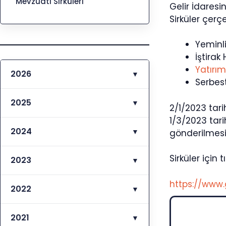
Mevzuatı Sirküleri
Gelir İdares
Sirküler çerç
Yeminli
İştirak
Yatırım
2026
▼
Serbest
2025
▼
2/1/2023 tari
1/3/2023 tari
2024
▼
gönderilmesi 
Sirküler için tı
2023
▼
https://www.
2022
▼
2021
▼