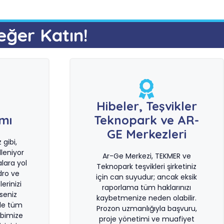
eğer Katın!
e
Hibeler, Teşvikler
ımı
Teknopark ve AR-
GE Merkezleri
gibi,
leniyor
Ar-Ge Merkezi, TEKMER ve
lara yol
Teknopark teşvikleri şirketiniz
dro ve
için can suyudur; ancak eksik
erinizi
raporlama tüm haklarınızı
rseniz
kaybetmenize neden olabilir.
le tüm
Prozon uzmanlığıyla başvuru,
bimize
proje yönetimi ve muafiyet