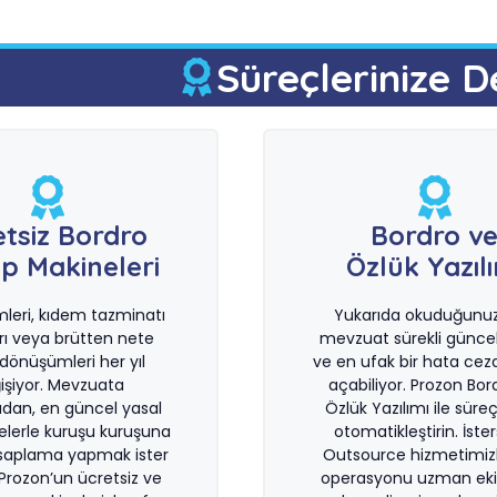
Süreçlerinize D
etsiz Bordro
Bordro v
p Makineleri
Özlük Yazıl
imleri, kıdem tazminatı
Yukarıda okuduğunuz 
rı veya brütten nete
mevzuat sürekli güncel
önüşümleri her yıl
ve en ufak bir hata ceza
işiyor. Mevzuata
açabiliyor. Prozon Bor
dan, en güncel yasal
Özlük Yazılımı ile süreçl
lerle kuruşu kuruşuna
otomatikleştirin. İste
saplama yapmak ister
Outsource hizmetimiz
 Prozon’un ücretsiz ve
operasyonu uzman eki