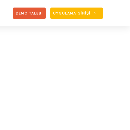
Zİ
DEMO TALEBİ
UYGULAMA GİRİŞİ
 Raporlarının
esi Hakkında
ı.
orlarının Elektronik Ortamda Gönderilmesi