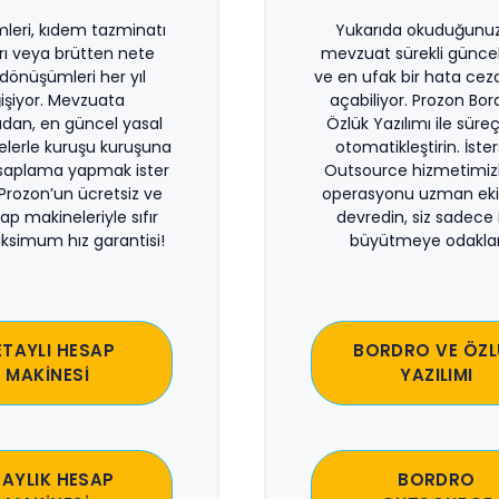
imleri, kıdem tazminatı
Yukarıda okuduğunuz 
rı veya brütten nete
mevzuat sürekli güncel
önüşümleri her yıl
ve en ufak bir hata ceza
işiyor. Mevzuata
açabiliyor. Prozon Bor
dan, en güncel yasal
Özlük Yazılımı ile süreçl
lerle kuruşu kuruşuna
otomatikleştirin. İste
saplama yapmak ister
Outsource hizmetimiz
 Prozon’un ücretsiz ve
operasyonu uzman eki
sap makineleriyle sıfır
devredin, siz sadece i
ksimum hız garantisi!
büyütmeye odaklan
ETAYLI HESAP
BORDRO VE ÖZL
MAKİNESİ
YAZILIMI
 AYLIK HESAP
BORDRO