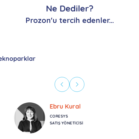
Ne Dediler?
Prozon'u tercih edenler...
eknoparklar
Ebru Kural
CORESYS
SATIŞ YÖNETICISI