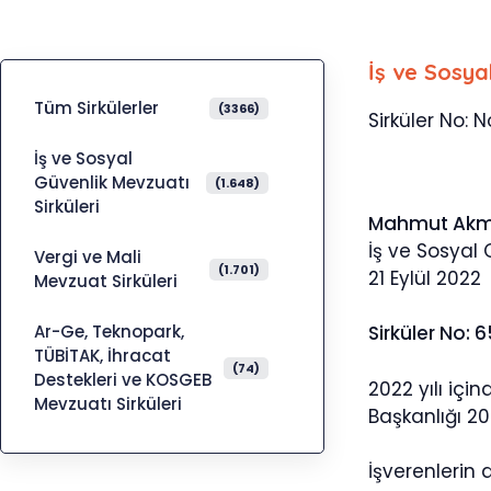
İş ve Sosya
Tüm Sirkülerler
(3366)
Sirküler No: 
İş ve Sosyal
Güvenlik Mevzuatı
(1.648)
Sirküleri
Mahmut Ak
İş ve Sosyal
Vergi ve Mali
(1.701)
21 Eylül 2022
Mevzuat Sirküleri
Ar-Ge, Teknopark,
Sirküler No: 
TÜBİTAK, İhracat
(74)
Destekleri ve KOSGEB
2022 yılı içi
Mevzuatı Sirküleri
Başkanlığı 20 
İşverenlerin