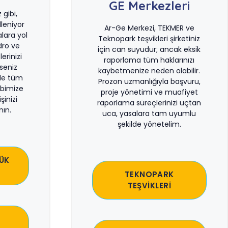
GE Merkezleri
gibi,
leniyor
Ar-Ge Merkezi, TEKMER ve
lara yol
Teknopark teşvikleri şirketiniz
dro ve
için can suyudur; ancak eksik
erinizi
raporlama tüm haklarınızı
rseniz
kaybetmenize neden olabilir.
le tüm
Prozon uzmanlığıyla başvuru,
bimize
proje yönetimi ve muafiyet
şinizi
raporlama süreçlerinizi uçtan
ın.
uca, yasalara tam uyumlu
şekilde yönetelim.
ÜK
TEKNOPARK
TEŞVİKLERİ