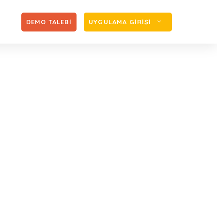
Zİ
DEMO TALEBİ
UYGULAMA GİRİŞİ
a SGK Yazısı
ı Birim Maliyetleri Hakkında SGK Yazısı Yayımlandı.