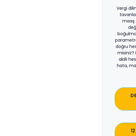
Vergi dil
tavanla
maaş d
değ
boğulma
parametre
doğru he
misiniz?
akıllı he
hata, ma
D
12