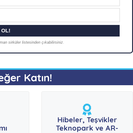
an sirküler listesinden çıkabilirsiniz.
eğer Katın!
e
Hibeler, Teşvikler
ımı
Teknopark ve AR-