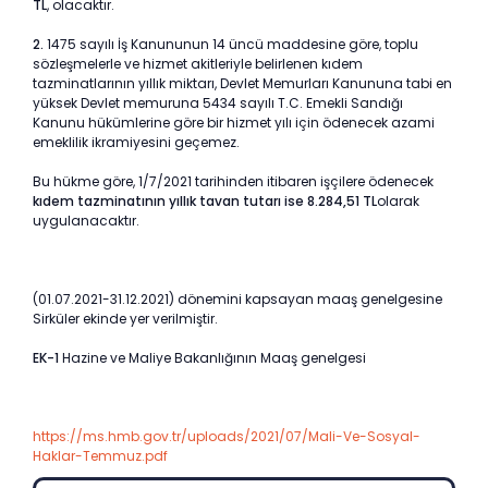
TL
, olacaktır.
2.
1475 sayılı İş Kanununun 14 üncü maddesine göre, toplu
sözleşmelerle ve hizmet akitleriyle belirlenen kıdem
tazminatlarının yıllık miktarı, Devlet Memurları Kanununa tabi en
yüksek Devlet memuruna 5434 sayılı T.C. Emekli Sandığı
Kanunu hükümlerine göre bir hizmet yılı için ödenecek azami
emeklilik ikramiyesini geçemez.
Bu hükme göre, 1/7/2021 tarihinden itibaren işçilere ödenecek
kıdem tazminatının yıllık tavan tutarı ise 8.284,51 TL
olarak
uygulanacaktır.
(01.07.2021-31.12.2021) dönemini kapsayan maaş genelgesine
Sirküler ekinde yer verilmiştir.
EK-1
Hazine ve Maliye Bakanlığının Maaş genelgesi
https://ms.hmb.gov.tr/uploads/2021/07/Mali-Ve-Sosyal-
Haklar-Temmuz.pdf