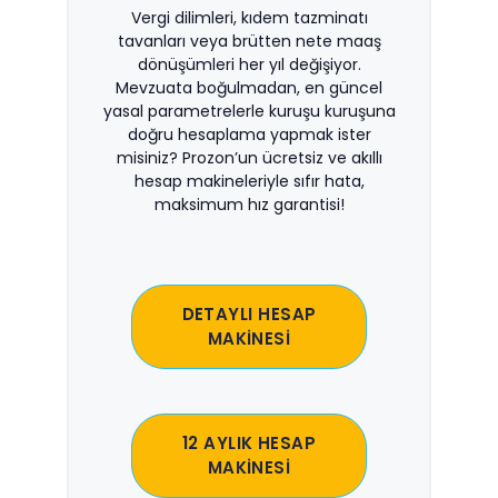
Vergi dilimleri, kıdem tazminatı
tavanları veya brütten nete maaş
dönüşümleri her yıl değişiyor.
Mevzuata boğulmadan, en güncel
yasal parametrelerle kuruşu kuruşuna
doğru hesaplama yapmak ister
misiniz? Prozon’un ücretsiz ve akıllı
hesap makineleriyle sıfır hata,
maksimum hız garantisi!
DETAYLI HESAP
MAKİNESİ
12 AYLIK HESAP
MAKİNESİ