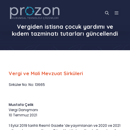
İçeriğe
atla
MENÜ
Vergiden istisna çocuk yardımı ve
kıdem tazminatı tutarları güncellendi
Vergi ve Mali Mevzuat Sirküleri
Sirküler No: No: 13665
Mustafa Çelik
Vergi Danışmanı
10 Temmuz 2021
1 Eylül 2019 tarihli Resmî Gazete ’de yayımlanan ve 2020 ve 2021