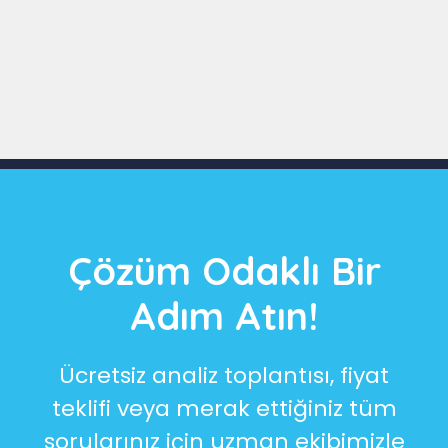
Slide 3 of 9
Çözüm Odaklı Bir
Adım Atın!
Ücretsiz analiz toplantısı, fiyat
teklifi veya merak ettiğiniz tüm
sorularınız için uzman ekibimizle