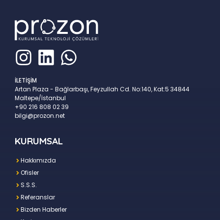
İLETİŞİM
Artan Plaza - Bağlarbaşı, Feyzullah Cd. No:140, Kat:5 34844
Maltepe/İstanbul
+90 216 808 02 39
bilgi@prozon.net
KURUMSAL
Hakkımızda
Ofisler
S.S.S.
Referanslar
Bizden Haberler