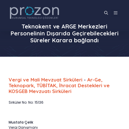
İçeriğe
atla
MENÜ
Teknokent ve ARGE Merkezleri
Personelinin Dışarıda Geçirebilecekleri
Süreler Karara bağlandı
Vergi ve Mali Mevzuat Sirküleri
-
Ar-Ge,
Teknopark, TÜBİTAK, İhracat Destekleri ve
KOSGEB Mevzuatı Sirküleri
Sirküler No: No: 15136
Mustafa Çelik
Vergi Danışmanı