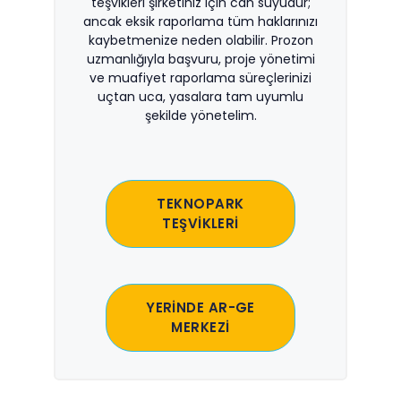
teşvikleri şirketiniz için can suyudur;
ancak eksik raporlama tüm haklarınızı
kaybetmenize neden olabilir. Prozon
uzmanlığıyla başvuru, proje yönetimi
ve muafiyet raporlama süreçlerinizi
uçtan uca, yasalara tam uyumlu
şekilde yönetelim.
TEKNOPARK
TEŞVİKLERİ
YERİNDE AR-GE
MERKEZİ