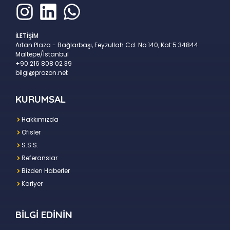
İLETİŞİM
Artan Plaza - Bağlarbaşı, Feyzullah Cd. No:140, Kat:5 34844
Maltepe/İstanbul
+90 216 808 02 39
bilgi@prozon.net
KURUMSAL
Hakkımızda
Ofisler
S.S.S.
Referanslar
Bizden Haberler
Kariyer
BİLGİ EDİNİN