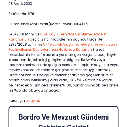
28 Aralık 2023
Sirküler No: 876
Cumhurbaşkanı Kararı (Karar Sayısı: 8004) ile;
6/6/2001 tarihli ve
4691 sayılı Teknoloji Geliştirme Bölgeleri
Kanununun
geçici 2 nci maddesinin üçüncü fıkrası ile
28/2/2008 tarihli ve
5746 sayılı Araştırma, Geliştirme ve Tasarım
Faaliyetlerinin Desteklenmesi Hakkında Kanunun
3 üncü
maddesinin ikinci fıkrasında yer alan gelir vergisi stopajı teşviki
kapsamında, teknoloji geliştirme bölgeleri ile Ar-Ge veya
tasarım merkezlerinde çalışan personelin toplam sayısına veya
teşvike konu edilen toplam çalışma sürelerine uygulanmak
üzere söz konusu bölge ve merkezler dışında geçirilen süreler
bakımından belirlenmiş olan oran, 31/12/2024 tarihine kadar,
belirlenecek bilişim personeline % 100, bunlar dışındaki personele
ise %75 olarak uygulanacaktır.
Karar için
tıklayınız.
Bordro Ve Mevzuat Gündemi