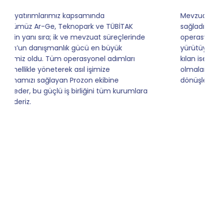
Mevzuata uyum, başvuru ve izleme adımlarında
sağladıkları kusursuz yönlendirme sayesinde artık
operasyonlarımızı sıfır kaygı ve tam güvenle
yürütüyoruz. İş birliğimizi bizim için asıl değerli
kılan ise; ihtiyaç duyduğumuz her an ulaşılabilir
olmaları ve sorularımıza aldığımız hızlı geri
dönüşler.
Slide 4 of 9