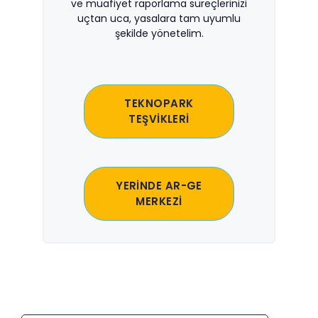
ve muafiyet raporlama süreçlerinizi
uçtan uca, yasalara tam uyumlu
şekilde yönetelim.
TEKNOPARK
TEŞVİKLERİ
YERİNDE AR-GE
MERKEZİ