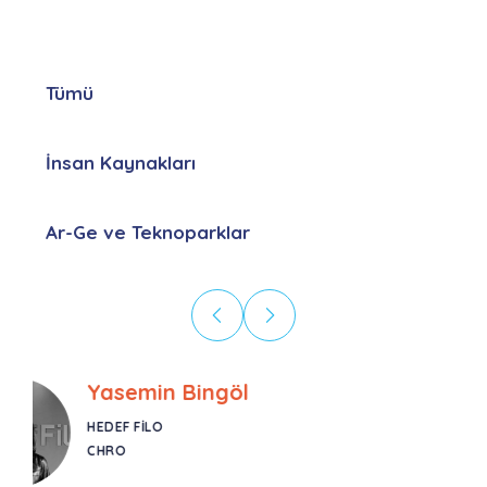
Tümü
İnsan Kaynakları
Ar-Ge ve Teknoparklar
Ebru Kural
CORESYS
SATIŞ YÖNETICISI