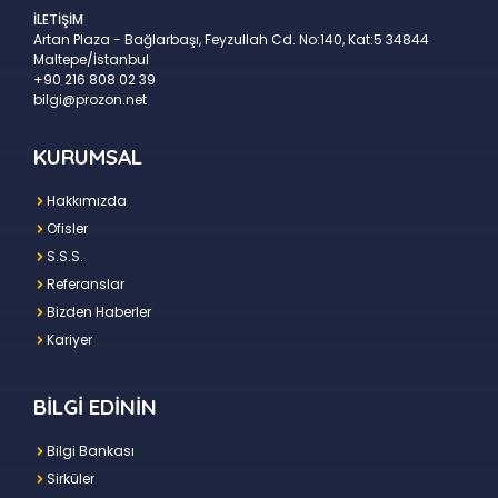
İLETİŞİM
Artan Plaza - Bağlarbaşı, Feyzullah Cd. No:140, Kat:5 34844
Maltepe/İstanbul
+90 216 808 02 39
bilgi@prozon.net
KURUMSAL
Hakkımızda
Ofisler
S.S.S.
Referanslar
Bizden Haberler
Kariyer
BİLGİ EDİNİN
Bilgi Bankası
Sirküler