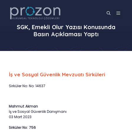
İçeriğe
atla
MENÜ
SGK, Emekli Olur Yazısı Konusunda
Basın Açıklaması Yaptı
İş ve Sosyal Güvenlik Mevzuatı Sirküleri
Sirküler No: No: 14637
Mahmut Akman
İş ve Sosyal Güvenlik Danışmanı
03 Mart 2023
Sirküler No: 756