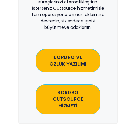
süreçlerinizi otomatikleştirin.
İsterseniz Outsource hizmetimizle
tüm operasyonu uzman ekibimize
devredin, siz sadece işinizi
büyütmeye odaklanın.
BORDRO VE
ÖZLÜK YAZILIMI
BORDRO
OUTSOURCE
HİZMETİ