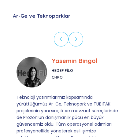
Ar-Ge ve Teknoparklar
Ebru Kural
CORESYS
SATIŞ YÖNETICISI
Mevzuata uyum, başvuru ve izleme adımlarında
sağladıkları kusursuz yönlendirme sayesinde artık
operasyonlarımızı sıfır kaygı ve tam güvenle
yürütüyoruz. İş birliğimizi bizim için asıl değerli
kılan ise; ihtiyaç duyduğumuz her an ulaşılabilir
olmaları ve sorularımıza aldığımız hızlı geri