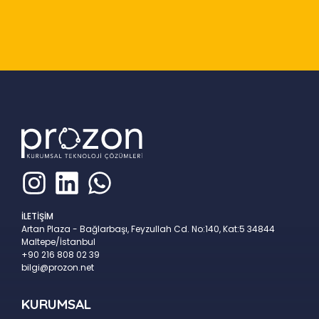
Slide 2 of 9
İLETİŞİM
Artan Plaza - Bağlarbaşı, Feyzullah Cd. No:140, Kat:5 34844
Maltepe/İstanbul
+90 216 808 02 39
bilgi@prozon.net
KURUMSAL