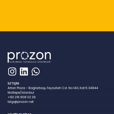
Slide 2 of 9
İLETİŞİM
Artan Plaza - Bağlarbaşı, Feyzullah Cd. No:140, Kat:5 34844
Maltepe/İstanbul
+90 216 808 02 39
bilgi@prozon.net