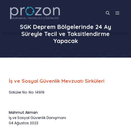
İçeriğe
atla
MENÜ
SGK Deprem Bölgelerinde 24 Ay
Süreyle Tecil ve Taksitlendirme
Yapacak
İş ve Sosyal Güvenlik Mevzuatı Sirküleri
Sirküler No: No: 14919
Mahmut Akman
İş ve Sosyal Güvenlik Danışmanı
04 Ağustos 2023