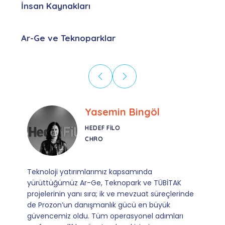
İnsan Kaynakları
Ar-Ge ve Teknoparklar
Ebru Kural
CORESYS
SATIŞ YÖNETICISI
Mevzuata uyum, başvuru ve izleme adımlarında
sağladıkları kusursuz yönlendirme sayesinde artık
operasyonlarımızı sıfır kaygı ve tam güvenle
yürütüyoruz. İş birliğimizi bizim için asıl değerli
kılan ise; ihtiyaç duyduğumuz her an ulaşılabilir