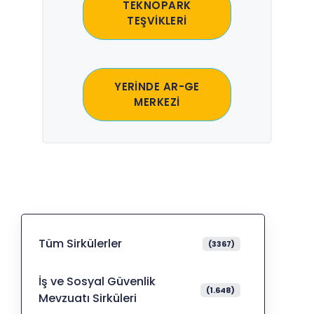
TEKNOPARK
TEŞVİKLERİ
YERİNDE AR-GE
MERKEZİ
Tüm Sirkülerler
(3367)
İş ve Sosyal Güvenlik
(1.648)
Mevzuatı Sirküleri