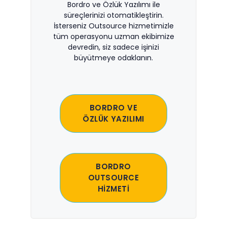
Bordro ve Özlük Yazılımı ile
süreçlerinizi otomatikleştirin.
İsterseniz Outsource hizmetimizle
tüm operasyonu uzman ekibimize
devredin, siz sadece işinizi
büyütmeye odaklanın.
BORDRO VE
ÖZLÜK YAZILIMI
BORDRO
OUTSOURCE
HİZMETİ