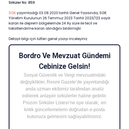
Sirküler No: 859
SGK
yayımladığı 03.08.2023 tarihli Genel Yazısında, SGK
Yönetim Kurulunun 26 Temmuz 2023 Tarihli 2023/123 sayılı
kararı ile deprem bölgelerinde 24 Ay süre ile tecil ve
taksitlendirme kararı alındığını bildirmiştir.
Detaylı bilgi için lütfen genel yazıyı inceleyiniz.
Bordro Ve Mevzuat Gündemi
Cebinize Gelsin!
Sosyal Güvenlik ve Vergi mevzuatındaki
değişiklikler, Resmi Gazete’de yayımlandığı
anda uzman ekibimiz tarafından analiz
edilerek anlaşılır sirkülerler haline getirilir.
Prozon Sirküler Listesi’ne üye olarak; en
kritik güncellemelerin doğrudan e-posta
kutunuza gelmesini sağlayabilirsiniz.