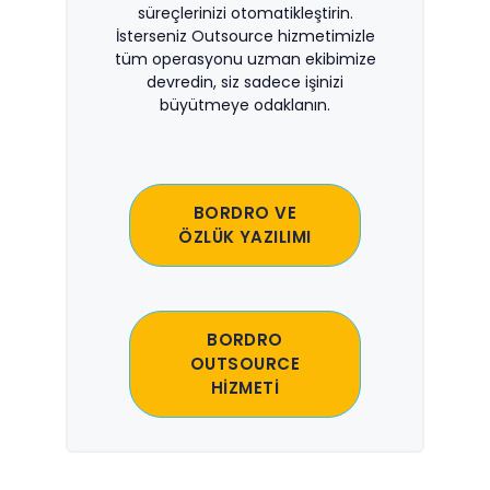
süreçlerinizi otomatikleştirin.
İsterseniz Outsource hizmetimizle
tüm operasyonu uzman ekibimize
devredin, siz sadece işinizi
büyütmeye odaklanın.
BORDRO VE
ÖZLÜK YAZILIMI
BORDRO
OUTSOURCE
HİZMETİ