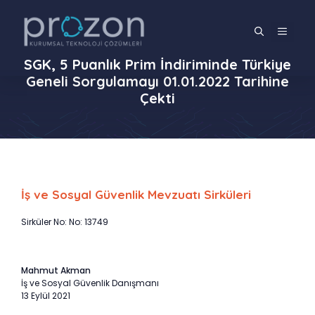
İçeriğe
atla
MENÜ
SGK, 5 Puanlık Prim İndiriminde Türkiye
Geneli Sorgulamayı 01.01.2022 Tarihine
Çekti
İş ve Sosyal Güvenlik Mevzuatı Sirküleri
Sirküler No: No: 13749
Mahmut Akman
İş ve Sosyal Güvenlik Danışmanı
13 Eylül 2021