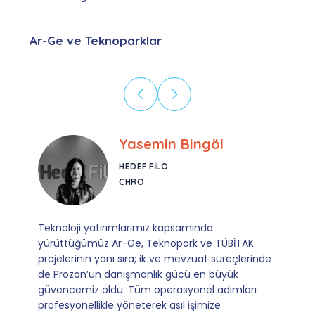
Ar-Ge ve Teknoparklar
Ebru Kural
CORESYS
SATIŞ YÖNETICISI
Mevzuata uyum, başvuru ve izleme adımlarında
sağladıkları kusursuz yönlendirme sayesinde artık
operasyonlarımızı sıfır kaygı ve tam güvenle
yürütüyoruz. İş birliğimizi bizim için asıl değerli
kılan ise; ihtiyaç duyduğumuz her an ulaşılabilir
olmaları ve sorularımıza aldığımız hızlı geri