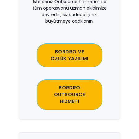
İsterseniz Outsource hizmetimizle
tüm operasyonu uzman ekibimize
devredin, siz sadece işinizi
büyütmeye odaklanın.
BORDRO VE
ÖZLÜK YAZILIMI
BORDRO
OUTSOURCE
HİZMETİ