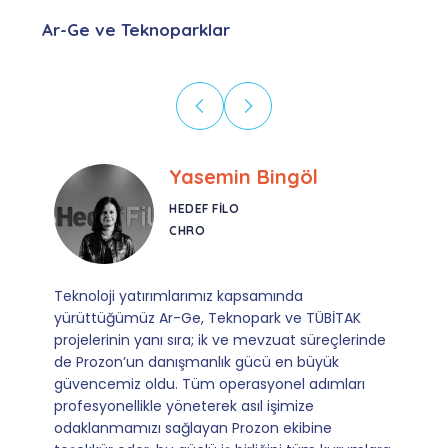
Ar-Ge ve Teknoparklar
Ebru Kural
CORESYS
SATIŞ YÖNETICISI
Mevzuata uyum, başvuru ve izleme adımlarında
sağladıkları kusursuz yönlendirme sayesinde artık
e
operasyonlarımızı sıfır kaygı ve tam güvenle
yürütüyoruz. İş birliğimizi bizim için asıl değerli
kılan ise; ihtiyaç duyduğumuz her an ulaşılabilir
olmaları ve sorularımıza aldığımız hızlı geri
dönüşler.