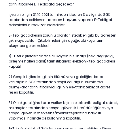
tarihi itibariyle E-Tebligata geçecektir.
İşverenler için 01.10.2021 tarihinden itibaren 3 ay içinde SGK
tarafından belirlenen adresten başvuru yaparak E-Tebligat
adreslerini almak zorundadırlar.
E-Tebligat adresini zorunlu alanlar istedikleri gibi bu adresten
çıkmayacaklar. Çıkabilmeleri için aşağıdaki koşulların
oluşması gerekmektedir.
1) Tüzel kişilerde ticaret sicil kaydının silindiği (nevi değişikliği,
birleşme halleri dahil) tarih itibarıyla elektronik tebligat adresi
kapatılır.
2) Gerçek kişilerde ilgilinin ölümü veya gaipliğine karar
verildiğinin SGK tarafından tespit edildiği durumlarda
ölüm/karar tarihi itibarıyla ilgilinin elektronik tebligat adresi
resen kapatılır.
3) Ölen/gaipliğine karar verilen kişinin elektronik tebligat adresi,
mirasçıları tarafından sosyal güvenlik il müdürlüğüne veya
sosyal güvenlik merkezine/merkez teşkilatına başvuru
yapılması halinde de kullanıma kapatılır.
E-Tebliğle birlikte SGK idari para cezası, icra takibine düşen