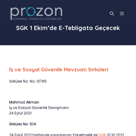
İçeriğe
atla
MENÜ
SGK 1 Ekim’de E-Tebligata Geçecek
İş ve Sosyal Güvenlik Mevzuatı Sirküleri
Sirküler No: No: 13765
Mahmut Akman
İş ve Sosyal Güvenlik Danışmanı
24 Eylül 2021
Sirküler No: 514
24 Eylül 2021 tarihinde yayınlanan Yönetmelik ile
SGK
01.10.2021