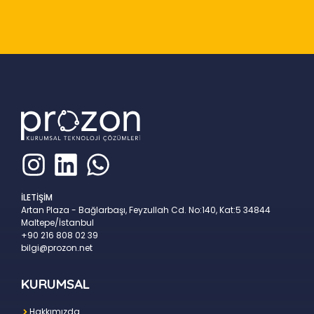
Slide 2 of 9
İLETİŞİM
Artan Plaza - Bağlarbaşı, Feyzullah Cd. No:140, Kat:5 34844
Maltepe/İstanbul
+90 216 808 02 39
bilgi@prozon.net
KURUMSAL
Hakkımızda