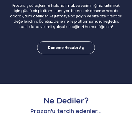
Prozon, iş süreçlerinizi hızlandırmak ve verimliliğinizi artırmak
için güçlü bir platform sunuyor. Hemen bir deneme hesabı
açarak, tüm özellikleri keşfetmeye başlayın ve size özel fırsatları
değerlendirin. Ücretsiz deneme ile platformumuzu keşfedin,
nasıl daha verimli çalışabileceğinizi hemen öğrenin!
Deneme Hesabı Aç
Ne Dediler?
Prozon'u tercih edenler...