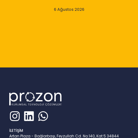
6 Ağustos 2026
Slide 2 of 9
İLETİŞİM
Artan Plaza - Bağlarbaşı, Feyzullah Cd. No:140, Kat:5 34844