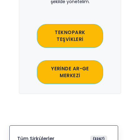
şekilde yönetelim.
TEKNOPARK
TEŞVİKLERİ
YERİNDE AR-GE
MERKEZİ
Tüm Sirkülerler
(3367)