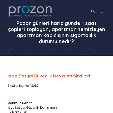
İçeriğe
atla
MENÜ
Pazar günleri hariç günde 1 saat
çöpleri toplayan, apartman temizleyen
apartman kapıcısının sigortalılık
durumu nedir?
İş ve Sosyal Güvenlik Mevzuatı Sirküleri
Sirküler No: No: 13287
Mahmut Akman
İş ve Sosyal Güvenlik Danışmanı
02 Mart 2020