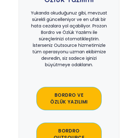
Yukarıda okuduğunuz gibi, mevzuat
sürekli güncelleniyor ve en ufak bir
hata cezalara yol açabiliyor. Prozon
Bordro ve Özlük Yazılımı ile
süreçlerinizi otomatikleştirin.
İsterseniz Outsource hizmetimizle
tüm operasyonu uzman ekibimize
devredin, siz sadece işinizi
büyütmeye odaklanın.
BORDRO VE
ÖZLÜK YAZILIMI
BORDRO
OUTSOURCE