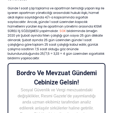
Günde 1 saat çöp toplama ve apartman temizliği yapan kişi ile
işveren apartman yöneticiliği arasındaki hukuki ilişki, hizmet
akdi ilişkisi sayıldığında 4/1-a kapsamında sigortalı
sayılacaktır. Ancak, günde 1 saat üzerinden kapıcılık
hizmetlerini yürüten kişi ile apartman yönetimi arasında KISMİ
SÜRELİ İŞ SÖZLEŞMESİ yapılmalıdır.
SGK
bildiriminde örneğin
2020 yılı Şubat ayında fiilen çalıştığı gün sayısı 25 gün dikkate
alınarak; Şubat ayında 25 gün üzerinden günde 1 saat
çalıştığına göre toplam 25 saat çalıştığı kabul edilir, günlük
çalışma saatinin 7,5 saat olduğu göz önünde
bulundurulduğunda 25/7,5 = 3,33 = 4 gün üzerinden sigortalılık
bildirimi yapılacaktır.
Bordro Ve Mevzuat Gündemi
Cebinize Gelsin!
Sosyal Güvenlik ve Vergi mevzuatındaki
değişiklikler, Resmi Gazete’de yayımlandığı
anda uzman ekibimiz tarafından analiz
edilerek anlaşılır sirkülerler haline getirilir.