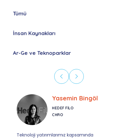
Tümü
İnsan Kaynakları
Ar-Ge ve Teknoparklar
Ebru Kural
CORESYS
SATIŞ YÖNETICISI
Mevzuata uyum, başvuru ve izleme adımlarında