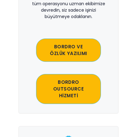
tüm operasyonu uzman ekibimize
devredin, siz sadece işinizi
büyütmeye odaklanın.
BORDRO VE
ÖZLÜK YAZILIMI
BORDRO
OUTSOURCE
HİZMETİ