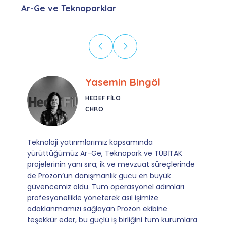
Ar-Ge ve Teknoparklar
Ebru Kural
CORESYS
SATIŞ YÖNETICISI
Mevzuata uyum, başvuru ve izleme adımlarında
sağladıkları kusursuz yönlendirme sayesinde artık
operasyonlarımızı sıfır kaygı ve tam güvenle
yürütüyoruz. İş birliğimizi bizim için asıl değerli
kılan ise; ihtiyaç duyduğumuz her an ulaşılabilir
olmaları ve sorularımıza aldığımız hızlı geri
dönüşler.