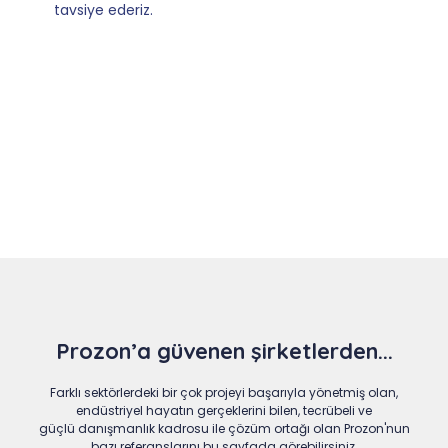
Slide 4 of 9
Prozon’a güvenen şirketlerden...
Farklı sektörlerdeki bir çok projeyi başarıyla yönetmiş olan,
endüstriyel hayatın gerçeklerini bilen, tecrübeli ve
güçlü danışmanlık kadrosu ile çözüm ortağı olan Prozon'nun
bazı referanslarını bu sayfada görebilirsiniz.