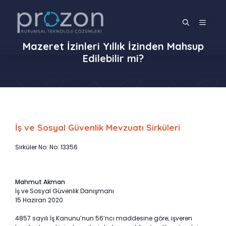
İçeriğe
atla
MENÜ
Mazeret İzinleri Yıllık İzinden Mahsup
Edilebilir mi?
İş ve Sosyal Güvenlik Mevzuatı Sirküleri
Sirküler No: No: 13356
Mahmut Akman
İş ve Sosyal Güvenlik Danışmanı
15 Haziran 2020
4857 sayılı İş Kanunu’nun 56’ncı maddesine göre; işveren