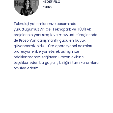
CORESYS
SATIŞ YÖNETICISI
Mevzuata uyum, başvuru ve izleme adımlarında
sağladıkları kusursuz yönlendirme sayesinde artık
operasyonlarımızı sıfır kaygı ve tam güvenle
yürütüyoruz. İş birliğimizi bizim için asıl değerli
kılan ise; ihtiyaç duyduğumuz her an ulaşılabilir
olmaları ve sorularımıza aldığımız hızlı geri
dönüşler.
Slide 4 of 9