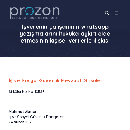
İçeriğe
atla
MENÜ
İşverenin çalışanının whatsapp
yazışmalarını hukuka aykırı elde
etmesinin kişisel verilerle ilişkisi
İş ve Sosyal Güvenlik Mevzuatı Sirküleri
Sirküler No: No: 13538
Mahmut Akman
İş ve Sosyal Güvenlik Danışmanı
24 Şubat 2021