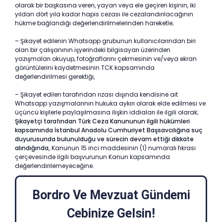
olarak bir başkasına veren, yayan veya ele geçiren kişinin, iki
yıldan dört yıla kadar hapis cezası ile cezalandırılacağının
hükme bağlandığı değerlendirilmelerinden hareketle;
– Şikayet edilenin Whatsapp grubunun kullanıcılarından biri
olan bir çalışanının işyerindeki bilgisayarı üzerinden
yazışmaları okuyup, fotoğraflarını çekmesinin ve/veya ekran
görüntülerini kaydetmesinin TCK kapsamında
değerlendirilmesi gerektiği,
– Şikayet edilen tarafından rızası dışında kendisine ait
Whatsapp yazışmalarının hukuka aykırı olarak elde edilmesi ve
üçüncü kişilerle paylaşılmasına ilişkin iddiaları ile ilgili olarak;
Şikayetçi tarafından Türk Ceza Kanununun ilgili hükümleri
kapsamında İstanbul Anadolu Cumhuriyet Başsavcılığına suç
duyurusunda bulunulduğu ve sürecin devam ettiği dikkate
alındığında,
Kanunun 15 inci maddesinin (1) numaralı fıkrası
çerçevesinde ilgili başvurunun Kanun kapsamında
değerlendirilemeyeceğine.
Bordro Ve Mevzuat Gündemi
Cebinize Gelsin!