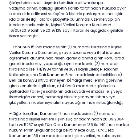
Şikâyetçinin rızası dışında kendisine ait whatsapp
yazışmalarının, çalıştığı şirketin sahibi tarafından hukuka aykırı
olarak elde edilmesi ve üçüncü kişilerle paylaşılmasına ilişkin
iddiaları ile ilgili olarak şikayette bulunması üzerine yapılan
inceleme neticesinde; Kişisel Verileri Koruma Kurulunun
16/05/2019 tarih ve 2019/138 sayılı Kararı ile aşağıdaki şekilde
karar verilmiştir.
– Kanunun 15 inci maddesinin (1) numaralı fıkrasında Kişisel
Verileri Koruma Kurulunun, şikayet üzerine veya ihlal iddiasını
öğrenmesi durumunda resen, görev alanına giren konularda
gerekli incelemeyi yapacağı; aynı maddenin (2) numaralı
fıkrasında ise 1/11/1984 tarihli ve 3071 sayılı Dilekçe Hakkının
Kullanılmasına Dair Kanunun 6 ncı maddesinde belirtilen a)
Belli bir konuyu ihtiva etmeyen, b) Yargı mercilerinin görevine
giren konularla ilgili olan, c) 4 üncü maddede gösterilen
şartlardan (dilekçe sahibinin adı soyadı ve imzası ile iş veya
ikametgâh adresi) herhangi birini taşımayan ihbar veya
şikâyetlerin incelemeye alınmayacağının hükme bağlandığı,
– Diğer taraftan, Kanunun 17 nci maddesinin (1) numaralı
fıkrasında kişisel verilere ilişkin suçlar bakımından 26.09.2004
tarih ve 5237 sayılı Türk Ceza Kanununun 135 ila 140 ıncı madde
hükümlerinin uygulanacağı belirtilmekte olup, Türk Ceza
Kanununun 136 ncı maddesinde kişisel verileri, hukuka aykırı