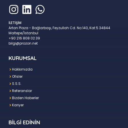
İLETİŞİM
Artan Plaza - Bağlarbaşı, Feyzullah Cd. No:140, Kat:5 34844
Maltepe/İstanbul
+90 216 808 02 39
bilgi@prozon.net
KURUMSAL
Hakkımızda
Ofisler
S.S.S.
Referanslar
Bizden Haberler
Kariyer
BİLGİ EDİNİN