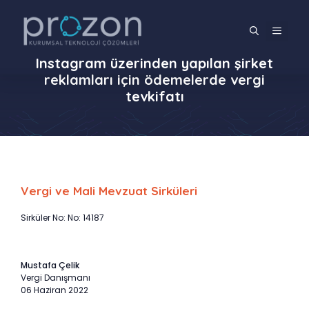
İçeriğe
atla
MENÜ
Instagram üzerinden yapılan şirket
reklamları için ödemelerde vergi
tevkifatı
Vergi ve Mali Mevzuat Sirküleri
Sirküler No: No: 14187
Mustafa Çelik
Vergi Danışmanı
06 Haziran 2022