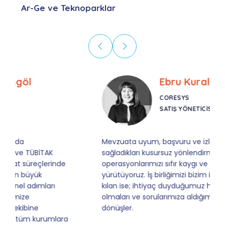
Ar-Ge ve Teknoparklar
Ebru Kural
CORESYS
SATIŞ YÖNETICISI
Mevzuata uyum, başvuru ve izleme adımlarında
sağladıkları kusursuz yönlendirme sayesinde artık
operasyonlarımızı sıfır kaygı ve tam güvenle
yürütüyoruz. İş birliğimizi bizim için asıl değerli
kılan ise; ihtiyaç duyduğumuz her an ulaşılabilir
olmaları ve sorularımıza aldığımız hızlı geri
dönüşler.