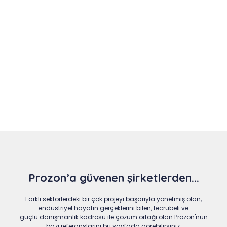
Slide 4 of 9
Prozon’a güvenen şirketlerden...
Farklı sektörlerdeki bir çok projeyi başarıyla yönetmiş olan,
endüstriyel hayatın gerçeklerini bilen, tecrübeli ve
güçlü danışmanlık kadrosu ile çözüm ortağı olan Prozon'nun
bazı referanslarını bu sayfada görebilirsiniz.