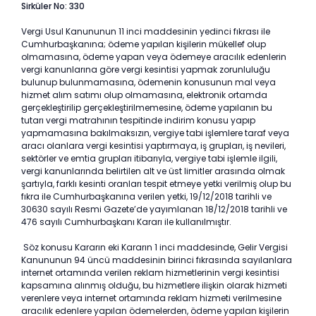
Sirküler No: 330
Vergi Usul Kanununun 11 inci maddesinin yedinci fıkrası ile
Cumhurbaşkanına; ödeme yapılan kişilerin mükellef olup
olmamasına, ödeme yapan veya ödemeye aracılık edenlerin
vergi kanunlarına göre vergi kesintisi yapmak zorunluluğu
bulunup bulunmamasına, ödemenin konusunun mal veya
hizmet alım satımı olup olmamasına, elektronik ortamda
gerçekleştirilip gerçekleştirilmemesine, ödeme yapılanın bu
tutarı vergi matrahının tespitinde indirim konusu yapıp
yapmamasına bakılmaksızın, vergiye tabi işlemlere taraf veya
aracı olanlara vergi kesintisi yaptırmaya, iş grupları, iş nevileri,
sektörler ve emtia grupları itibarıyla, vergiye tabi işlemle ilgili,
vergi kanunlarında belirtilen alt ve üst limitler arasında olmak
şartıyla, farklı kesinti oranları tespit etmeye yetki verilmiş olup bu
fıkra ile Cumhurbaşkanına verilen yetki, 19/12/2018 tarihli ve
30630 sayılı Resmi Gazete’de yayımlanan 18/12/2018 tarihli ve
476 sayılı Cumhurbaşkanı Kararı ile kullanılmıştır.
Söz konusu Kararın eki Kararın 1 inci maddesinde, Gelir Vergisi
Kanununun 94 üncü maddesinin birinci fıkrasında sayılanlara
internet ortamında verilen reklam hizmetlerinin vergi kesintisi
kapsamına alınmış olduğu, bu hizmetlere ilişkin olarak hizmeti
verenlere veya internet ortamında reklam hizmeti verilmesine
aracılık edenlere yapılan ödemelerden, ödeme yapılan kişilerin