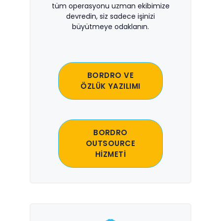
tüm operasyonu uzman ekibimize
devredin, siz sadece işinizi
büyütmeye odaklanın.
BORDRO VE
ÖZLÜK YAZILIMI
BORDRO
OUTSOURCE
HİZMETİ